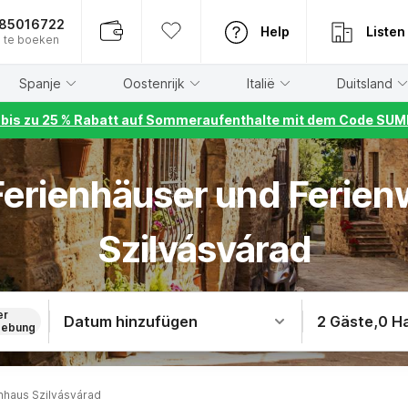
885016722
Help
Listen
 te boeken
Spanje
Oostenrijk
Italië
Duitsland
r bis zu 25 % Rabatt auf Sommeraufenthalte mit dem Code S
 Ferienhäuser und Ferie
Szilvásvárad
er
Datum hinzufügen
2 Gäste
,
0 H
ebung
nhaus Szilvásvárad