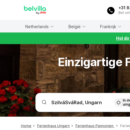
WIZARD MEMBER
+31 
Bel om
Netherlands
België
Frankrijk
Hol di
Einzigartige
In d
umg
Home
Ferienhaus Ungarn
Ferienhaus Pannonien
Ferie