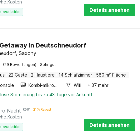
iche Kosten
Details ansehen
e available
Getaway in Deutschneudorf
neudorf, Saxony
·
(29 Bewertungen)
Sehr gut
aus
·
22 Gäste
·
2 Haustiere
·
14 Schlafzimmer
·
580 m² Fläche
konsole
Kombi-mikrowelle
Wifi
+ 37 mehr
lose Stornierung bis zu 43 Tage vor Ankunft
pro Nacht
€
581
21 % Rabatt
iche Kosten
Details ansehen
e available