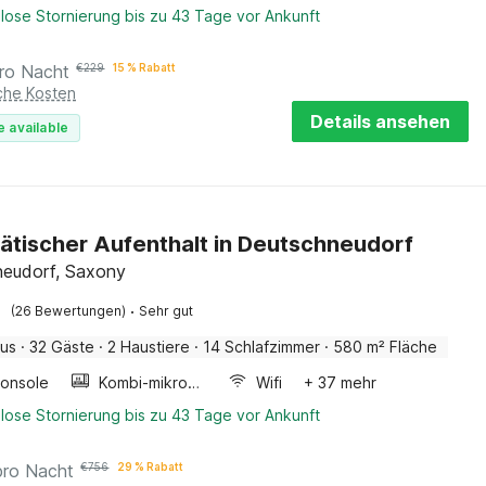
lose Stornierung bis zu 43 Tage vor Ankunft
ro Nacht
€
229
15 % Rabatt
iche Kosten
Details ansehen
e available
ätischer Aufenthalt in Deutschneudorf
neudorf, Saxony
·
(26 Bewertungen)
Sehr gut
aus
·
32 Gäste
·
2 Haustiere
·
14 Schlafzimmer
·
580 m² Fläche
konsole
Kombi-mikrowelle
Wifi
+ 37 mehr
lose Stornierung bis zu 43 Tage vor Ankunft
pro Nacht
€
756
29 % Rabatt