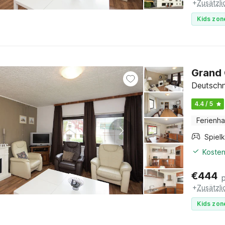
+
Zusätzl
Kids zon
Grand 
Deutsch
4.4 / 5
Ferienh
Spiel
Kosten
€
444
+
Zusätzl
Kids zon