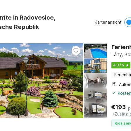
nfte in Radovesice,
Kartenansicht
sche Republik
Ferien
Lány, Bo
4.3 / 5
Ferienh
Außen
Kosten
€
193
p
+
Zusätzl
Kids zon