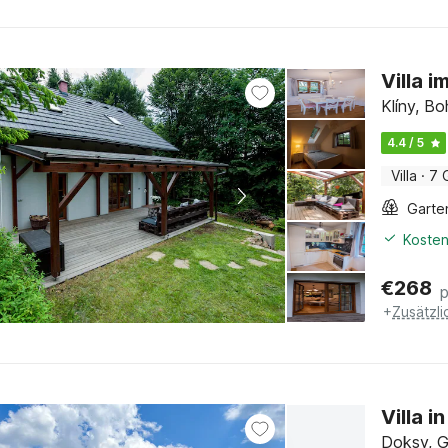
Villa 
Klíny, B
4.4 / 5
Villa
·
7 
Garte
Kosten
€
268
+
Zusätzl
Villa 
Doksy, G