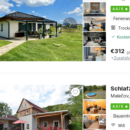
4.4 / 5
Ferienw
Trock
Kosten
€
312
p
+
Zusätzl
Schla
Malečov,
4.3 / 5
Bauernh
Wifi