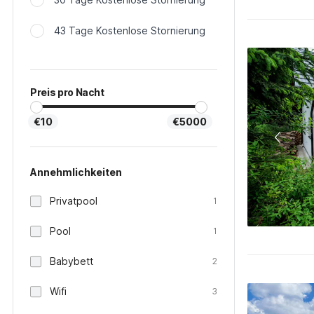
43 Tage Kostenlose Stornierung
Preis pro Nacht
€10
€5000
Annehmlichkeiten
Privatpool
1
Pool
1
Babybett
2
Wifi
3