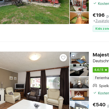
Kosten
€
196
p
+
Zusätzl
Kids zon
Majest
Deutsch
4.4 / 5
Ferienh
Spiel
Kosten
€
540