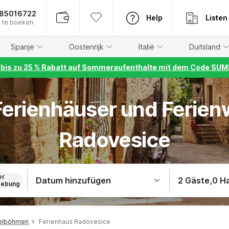
885016722
Help
Listen
 te boeken
Spanje
Oostenrijk
Italië
Duitsland
r bis zu 25 % Rabatt auf Sommeraufenthalte mit dem Code S
 Ferienhäuser und Ferie
Radovesice
er
Datum hinzufügen
2 Gäste
,
0 H
ebung
telböhmen
Ferienhaus Radovesice