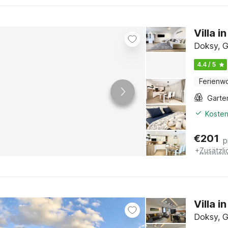
Villa 
Doksy, G
4.4 / 5
Ferienw
Garte
Kosten
€
201
p
+
Zusätzl
Villa 
Doksy, G