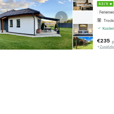
4.3 / 5
Ferienw
Trock
Kosten
€
235
+
Zusätzl