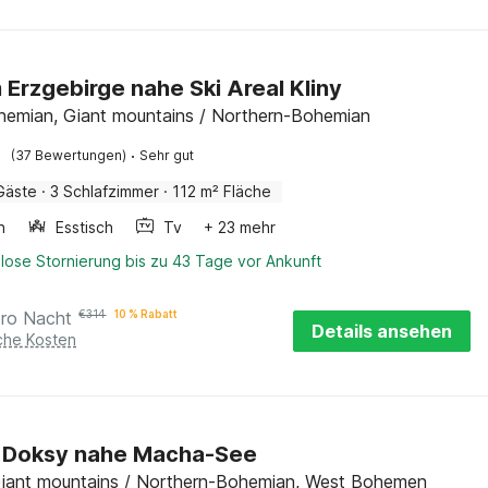
im Erzgebirge nahe Ski Areal Kliny
ohemian, Giant mountains / Northern-Bohemian
·
(37 Bewertungen)
Sehr gut
Gäste
·
3 Schlafzimmer
·
112 m² Fläche
n
Esstisch
Tv
+ 23 mehr
lose Stornierung bis zu 43 Tage vor Ankunft
pro Nacht
€
314
10 % Rabatt
Details ansehen
iche Kosten
in Doksy nahe Macha-See
iant mountains / Northern-Bohemian, West Bohemen