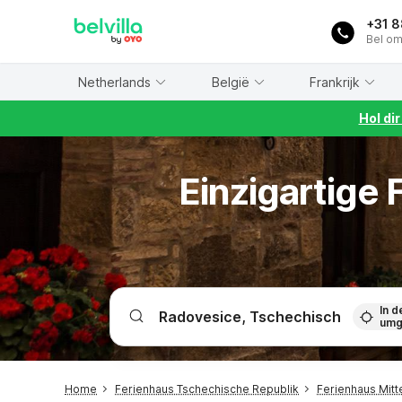
WIZARD MEMBER
+31 
Bel om
Netherlands
België
Frankrijk
Hol di
Einzigartige
In d
umg
Home
Ferienhaus Tschechische Republik
Ferienhaus Mit