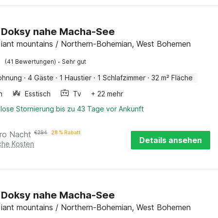
in Doksy nahe Macha-See
iant mountains / Northern-Bohemian, West Bohemen
·
(41 Bewertungen)
Sehr gut
ohnung
·
4 Gäste
·
1 Haustier
·
1 Schlafzimmer
·
32 m² Fläche
n
Esstisch
Tv
+ 22 mehr
lose Stornierung bis zu 43 Tage vor Ankunft
ro Nacht
€
294
28 % Rabatt
Details ansehen
iche Kosten
in Doksy nahe Macha-See
iant mountains / Northern-Bohemian, West Bohemen