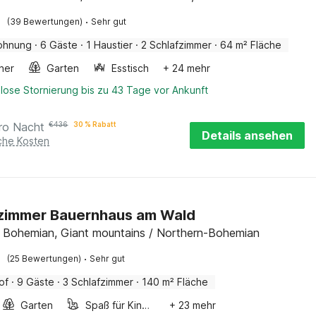
·
(39 Bewertungen)
Sehr gut
ohnung
·
6 Gäste
·
1 Haustier
·
2 Schlafzimmer
·
64 m² Fläche
ner
Garten
Esstisch
+ 24 mehr
lose Stornierung bis zu 43 Tage vor Ankunft
ro Nacht
€
436
30 % Rabatt
Details ansehen
iche Kosten
fzimmer Bauernhaus am Wald
 Bohemian, Giant mountains / Northern-Bohemian
·
(25 Bewertungen)
Sehr gut
of
·
9 Gäste
·
3 Schlafzimmer
·
140 m² Fläche
Garten
Spaß für Kinder
+ 23 mehr