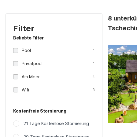
8 unterkü
Filter
Tschechi
Beliebte Filter
Pool
1
Privatpool
1
Am Meer
4
Wifi
3
Kostenfreie Stornierung
21 Tage Kostenlose Stornierung
30 Tage Kostenlose Stornierung