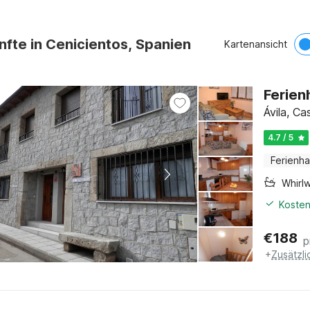
nfte in Cenicientos, Spanien
Kartenansicht
Ferien
Ávila‎, C
4.7 / 5
Ferienh
Whirl
Kosten
€
188
p
+
Zusätzl