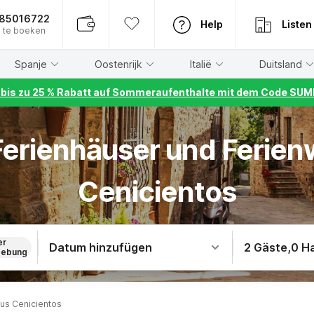
885016722
Help
Listen
 te boeken
Spanje
Oostenrijk
Italië
Duitsland
r bis zu 25 % Rabatt auf Sommeraufenthalte mit dem Code S
 Ferienhäuser und Ferie
Cenicientos
er
Datum hinzufügen
2 Gäste
,
0 H
ebung
us Cenicientos