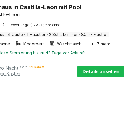
haus in Castilla-León mit Pool
astile-León
·
(11 Bewertungen)
Ausgezeichnet
aus
·
4 Gäste
·
1 Haustier
·
2 Schlafzimmer
·
80 m² Fläche
wanne
Kinderbett
Waschmaschine
+ 17 mehr
lose Stornierung bis zu 43 Tage vor Ankunft
ro Nacht
€
212
1 % Rabatt
Details ansehen
iche Kosten