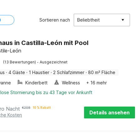
Sortieren nach
Beliebtheit
haus in Castilla-León mit Pool
astile-León
·
(13 Bewertungen)
Ausgezeichnet
aus
·
4 Gäste
·
1 Haustier
·
2 Schlafzimmer
·
80 m² Fläche
wanne
Kinderbett
Wellness
+ 16 mehr
lose Stornierung bis zu 43 Tage vor Ankunft
ro Nacht
€
208
10 % Rabatt
Details ansehen
iche Kosten