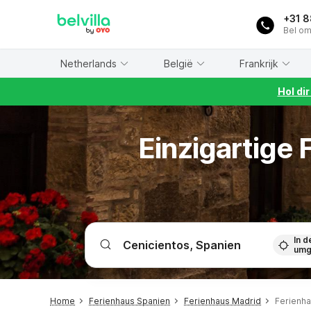
WIZARD MEMBER
+31 
Bel om
Netherlands
België
Frankrijk
Hol di
Einzigartige
In d
umg
Home
Ferienhaus Spanien
Ferienhaus Madrid
Ferienha