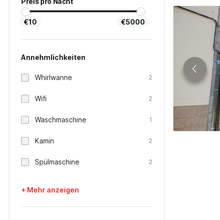
Preis pro Nacht
€10
€5000
Annehmlichkeiten
Whirlwanne
2
Wifi
2
Waschmaschine
1
Kamin
2
Spülmaschine
2
+ Mehr anzeigen