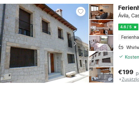
Ferien
Ávila‎, C
4.6 / 5
Ferienh
Whirl
Kosten
€
199
p
+
Zusätzl