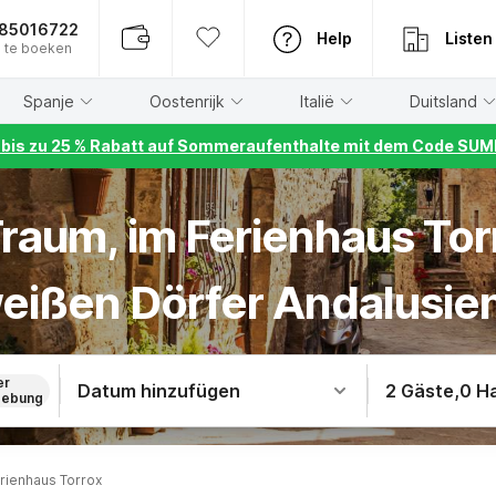
885016722
Help
Listen
 te boeken
Spanje
Oostenrijk
Italië
Duitsland
r bis zu 25 % Rabatt auf Sommeraufenthalte mit dem Code S
Traum, im Ferienhaus Tor
eißen Dörfer Andalusie
er
Datum hinzufügen
2 Gäste
,
0 H
ebung
rienhaus Torrox