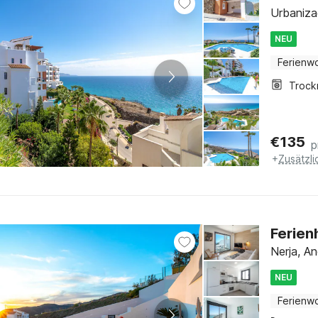
Urbaniza
NEU
Ferienw
Trock
€
135
p
+
Zusätzl
Ferien
Nerja, An
NEU
Ferienw