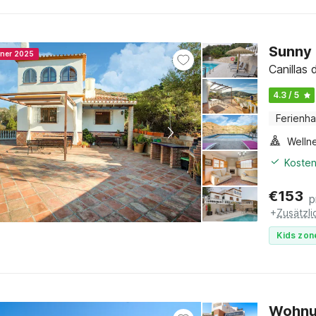
Sunny 
nner 2025
Canillas 
4.3 / 5
Ferienh
Welln
Kosten
€
153
p
+
Zusätzl
Kids zon
Wohnun