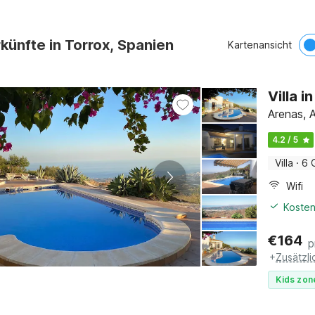
künfte in Torrox, Spanien
Kartenansicht
Villa 
Arenas, A
4.2 / 5
Villa
·
6 
Wifi
Kosten
€
164
p
+
Zusätzl
Kids zon