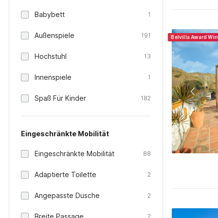
Babybett
1
Außenspiele
191
Belvilla Award Wi
Hochstuhl
13
Innenspiele
1
Spaß Für Kinder
182
Eingeschränkte Mobilität
Eingeschränkte Mobilität
88
Adaptierte Toilette
2
Angepasste Dusche
2
Breite Passage
2