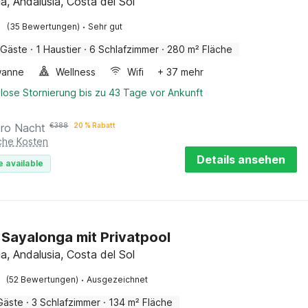
a, Andalusia, Costa del Sol
·
(35 Bewertungen)
Sehr gut
 Gäste
·
1 Haustier
·
6 Schlafzimmer
·
280 m² Fläche
wanne
Wellness
Wifi
+ 37 mehr
lose Stornierung bis zu 43 Tage vor Ankunft
pro Nacht
€
388
20 % Rabatt
iche Kosten
Details ansehen
e available
in Sayalonga mit Privatpool
a, Andalusia, Costa del Sol
·
(52 Bewertungen)
Ausgezeichnet
Gäste
·
3 Schlafzimmer
·
134 m² Fläche