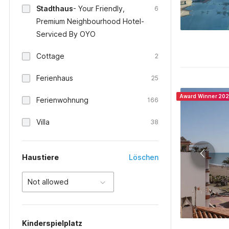
Stadthaus
- Your Friendly,
6
Premium Neighbourhood Hotel-
Serviced By OYO
Cottage
2
Ferienhaus
25
Award Winner 20
Ferienwohnung
166
Villa
38
Haustiere
Löschen
Not allowed
Kinderspielplatz