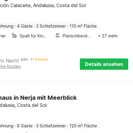
ción Calaceite, Andalusia, Costa del Sol
ohnung
·
4 Gäste
·
2 Schlafzimmer
·
110 m² Fläche
ner
Spaß für Kinder
Planschbecken
+ 27 mehr
ro Nacht
€
251
47 % Rabatt
Details ansehen
iche Kosten
haus in Nerja mit Meerblick
dalusia, Costa del Sol
ohnung
·
6 Gäste
·
3 Schlafzimmer
·
120 m² Fläche