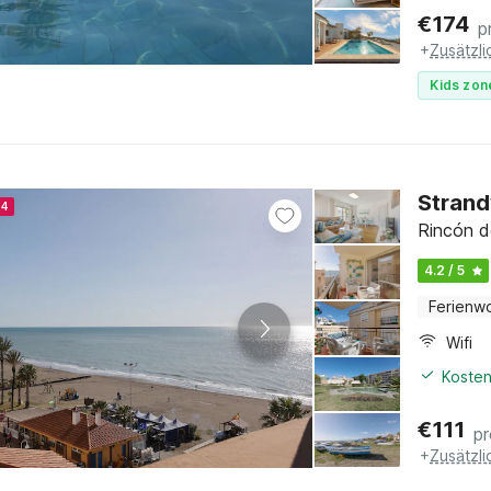
€
174
p
+
Zusätzl
Kids zon
Stran
24
Rincón de
4.2 / 5
Ferienw
Wifi
Kosten
€
111
p
+
Zusätzl