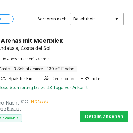
Sortieren nach
Beliebtheit
in Arenas mit Meerblick
ndalusia, Costa del Sol
·
(54 Bewertungen)
Sehr gut
Gäste
·
3 Schlafzimmer
·
130 m² Fläche
Spaß für Kinder
Dvd-spieler
+ 32 mehr
lose Stornierung bis zu 43 Tage vor Ankunft
ro Nacht
€
199
14 % Rabatt
iche Kosten
Details ansehen
e available