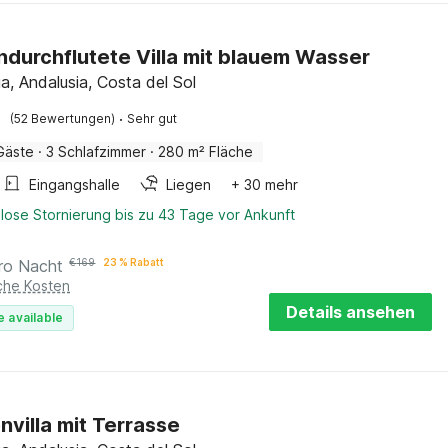
durchflutete Villa mit blauem Wasser
a, Andalusia, Costa del Sol
·
(52 Bewertungen)
Sehr gut
Gäste
·
3 Schlafzimmer
·
280 m² Fläche
Eingangshalle
Liegen
+ 30 mehr
lose Stornierung bis zu 43 Tage vor Ankunft
ro Nacht
€
169
23 % Rabatt
iche Kosten
Details ansehen
e available
nvilla mit Terrasse