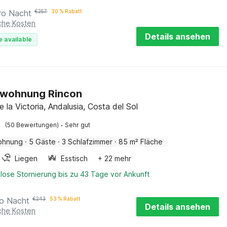
ro Nacht
€
257
30 % Rabatt
iche Kosten
Details ansehen
e available
dwohnung Rincon
 la Victoria, Andalusia, Costa del Sol
·
(50 Bewertungen)
Sehr gut
ohnung
·
5 Gäste
·
3 Schlafzimmer
·
85 m² Fläche
Liegen
Esstisch
+ 22 mehr
lose Stornierung bis zu 43 Tage vor Ankunft
ro Nacht
€
243
53 % Rabatt
Details ansehen
iche Kosten