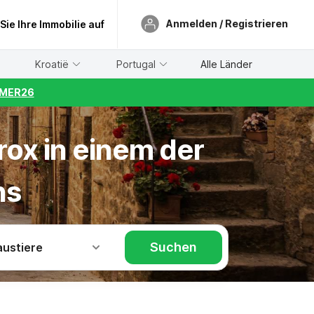
Anmelden / Registrieren
 Sie Ihre Immobilie auf
Kroatië
Portugal
Alle Länder
UMMER26
rox in einem der
ns
Suchen
austiere