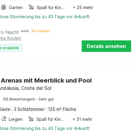
Garten
Spaß für Kinder
+ 25 mehr
lose Stornierung bis zu 43 Tage vor Ankunft
ro Nacht
€
259
30 % Rabatt
iche Kosten
Details ansehen
e available
in Arenas mit Meerblick und Pool
ndalusia, Costa del Sol
·
(55 Bewertungen)
Sehr gut
Gäste
·
3 Schlafzimmer
·
125 m² Fläche
Liegen
Spaß für Kinder
+ 31 mehr
lose Stornierung bis zu 43 Tage vor Ankunft