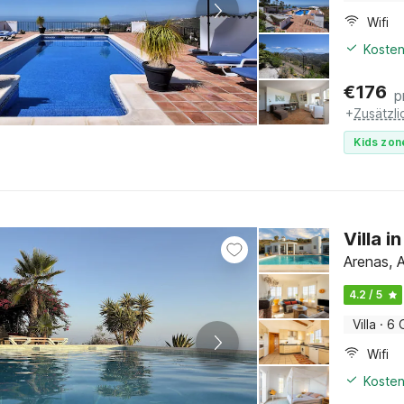
Wifi
Kosten
€
176
p
+
Zusätzl
Kids zon
Villa 
Arenas, A
4.2 / 5
Villa
·
6 
Wifi
Kosten