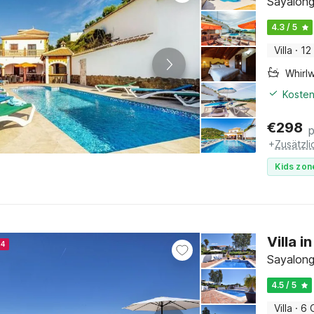
Sayalong
4.3 / 5
Villa
·
12
Whirl
Kosten
€
298
+
Zusätzl
Kids zon
Villa 
24
Sayalong
4.5 / 5
Villa
·
6 