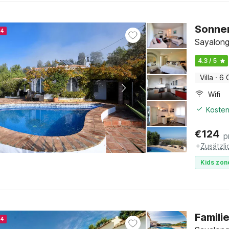
Sonnen
24
Sayalong
4.3 / 5
Villa
·
6 
Wifi
Kosten
€
124
p
+
Zusätzl
Kids zon
Familie
24