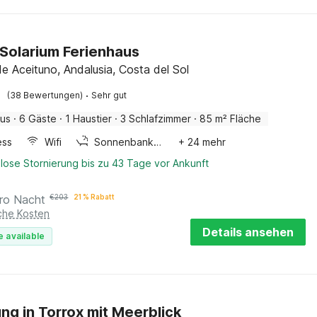
Solarium Ferienhaus
de Aceituno, Andalusia, Costa del Sol
·
(38 Bewertungen)
Sehr gut
aus
·
6 Gäste
·
1 Haustier
·
3 Schlafzimmer
·
85 m² Fläche
ess
Wifi
Sonnenbank / solarium
+ 24 mehr
lose Stornierung bis zu 43 Tage vor Ankunft
ro Nacht
€
203
21 % Rabatt
iche Kosten
Details ansehen
e available
g in Torrox mit Meerblick