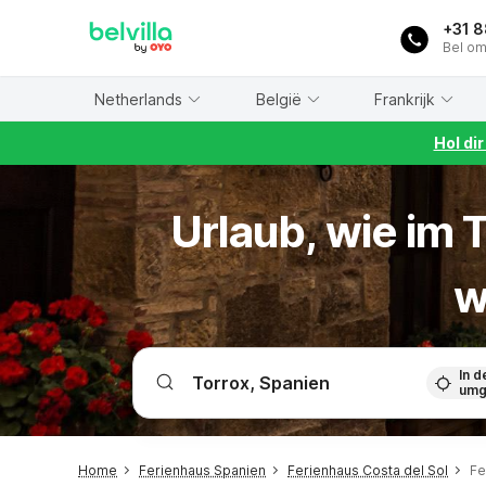
WIZARD MEMBER
+31 
Bel om
Netherlands
België
Frankrijk
Hol di
Urlaub, wie im 
w
In d
umg
Home
Ferienhaus Spanien
Ferienhaus Costa del Sol
Fe