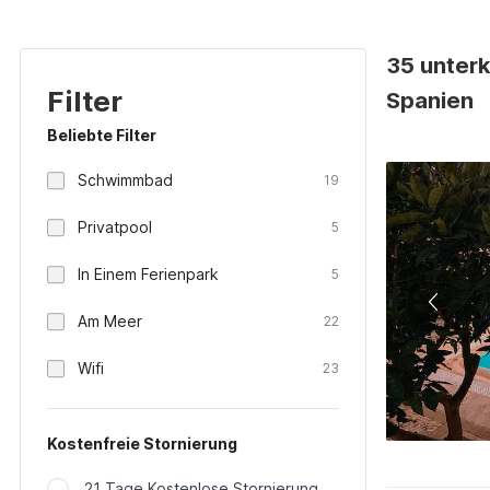
35 unterk
Filter
Spanien
Beliebte Filter
Schwimmbad
19
Privatpool
5
In Einem Ferienpark
5
Am Meer
22
Wifi
23
Kostenfreie Stornierung
21 Tage Kostenlose Stornierung