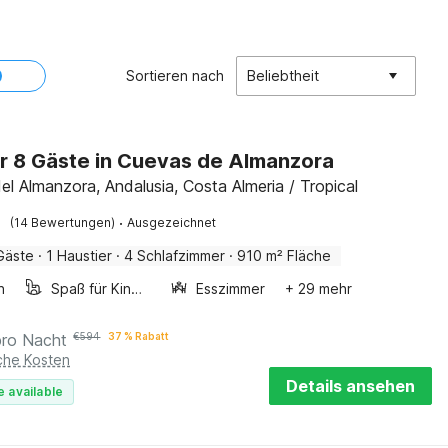
Sortieren nach
Beliebtheit
für 8 Gäste in Cuevas de Almanzora
el Almanzora, Andalusia, Costa Almeria / Tropical
·
(14 Bewertungen)
Ausgezeichnet
Gäste
·
1 Haustier
·
4 Schlafzimmer
·
910 m² Fläche
n
Spaß für Kinder
Esszimmer
+ 29 mehr
pro Nacht
€
594
37 % Rabatt
iche Kosten
Details ansehen
e available