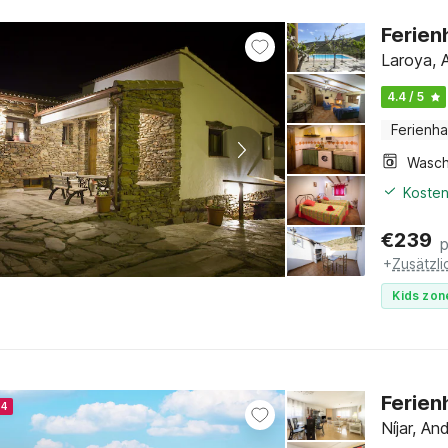
Ferien
Laroya, A
4.4 / 5
Ferienh
Kosten
€
239
+
Zusätzl
Kids zon
Ferien
24
Níjar, An