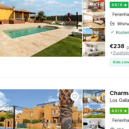
4.6 / 5
Ferienh
Whirl
Kosten
€
238
+
Zusätzl
Kids zon
Charm
Los Galla
4.3 / 5
Ferienh