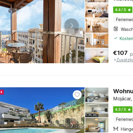
4.4 / 5
Ferienw
Kosten
€
107
p
+
Zusätzl
Wohnun
24
Mojácar, 
4.3 / 5
Ferienw
Häng