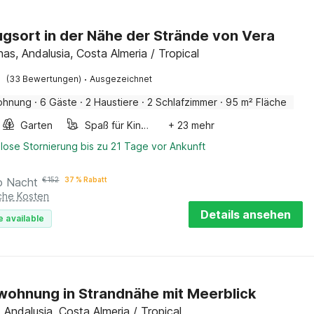
gsort in der Nähe der Strände von Vera
as, Andalusia, Costa Almeria / Tropical
·
(33 Bewertungen)
Ausgezeichnet
ohnung
·
6 Gäste
·
2 Haustiere
·
2 Schlafzimmer
·
95 m² Fläche
Garten
Spaß für Kinder
+ 23 mehr
lose Stornierung bis zu 21 Tage vor Ankunft
o Nacht
€
152
37 % Rabatt
iche Kosten
Details ansehen
e available
wohnung in Strandnähe mit Meerblick
s, Andalusia, Costa Almeria / Tropical