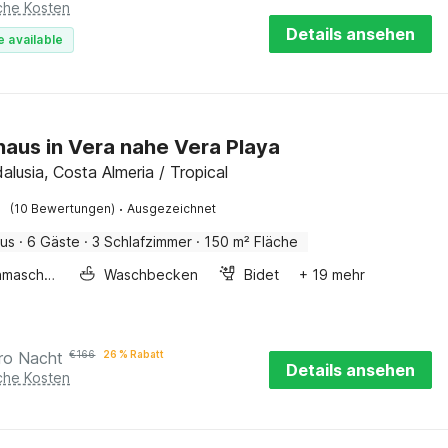
iche Kosten
Details ansehen
e available
haus in Vera nahe Vera Playa
alusia, Costa Almeria / Tropical
·
(10 Bewertungen)
Ausgezeichnet
aus
·
6 Gäste
·
3 Schlafzimmer
·
150 m² Fläche
Waschmaschine
Waschbecken
Bidet
+ 19 mehr
ro Nacht
€
166
26 % Rabatt
Details ansehen
iche Kosten