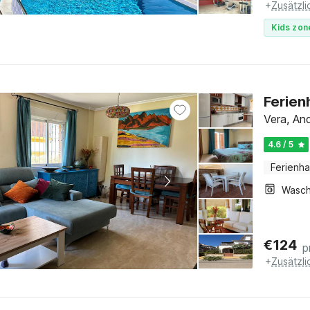
+
Zusätzl
Kids zon
Ferien
Vera, And
4.6 / 5
Ferienh
€
124
p
+
Zusätzl