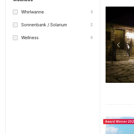
Whirlwanne
3
Sonnenbank / Solarium
2
Wellness
5
Award Winner 20