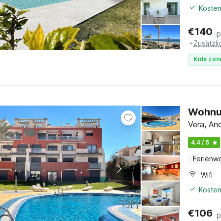
Kosten
€
140
p
+
Zusätzl
Kids zon
Wohnun
Vera, And
4.4 / 5
Ferienw
Wifi
Kosten
€
106
p