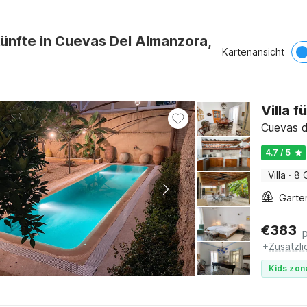
ünfte in Cuevas Del Almanzora,
Kartenansicht
Villa 
Cuevas d
4.7 / 5
Villa
·
8 
Garte
€
383
+
Zusätzl
Kids zon