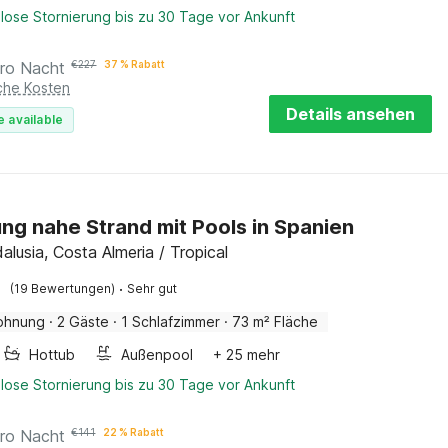
lose Stornierung bis zu 30 Tage vor Ankunft
ro Nacht
€
227
37 % Rabatt
iche Kosten
Details ansehen
e available
g nahe Strand mit Pools in Spanien
alusia, Costa Almeria / Tropical
·
(19 Bewertungen)
Sehr gut
ohnung
·
2 Gäste
·
1 Schlafzimmer
·
73 m² Fläche
Hottub
Außenpool
+ 25 mehr
lose Stornierung bis zu 30 Tage vor Ankunft
ro Nacht
€
141
22 % Rabatt