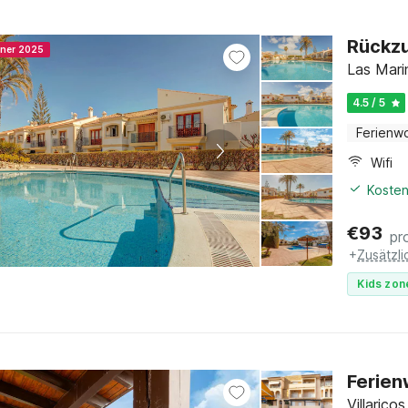
Rückzu
nner 2025
Las Marin
4.5 / 5
Ferienw
Wifi
Kosten
€
93
pr
+
Zusätzl
Kids zon
Ferien
Villarico