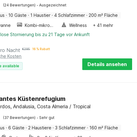
·
(24 Bewertungen)
Ausgezeichnet
aus
·
10 Gäste
·
1 Haustier
·
4 Schlafzimmer
·
200 m² Fläche
wanne
Kombi-mikrowelle
Wellness
+ 41 mehr
lose Stornierung bis zu 21 Tage vor Ankunft
pro Nacht
€
295
16 % Rabatt
iche Kosten
Details ansehen
e available
antes Küstenrefugium
rdos, Andalusia, Costa Almeria / Tropical
·
(37 Bewertungen)
Sehr gut
aus
·
6 Gäste
·
2 Haustiere
·
3 Schlafzimmer
·
160 m² Fläche