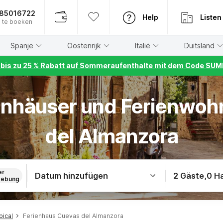
885016722
Help
Listen
 te boeken
Spanje
Oostenrijk
Italië
Duitsland
r bis zu 25 % Rabatt auf Sommeraufenthalte mit dem Code S
ienhäuser und Ferienwo
del Almanzora
er
Datum hinzufügen
2 Gäste
,
0 H
ebung
pical
Ferienhaus Cuevas del Almanzora