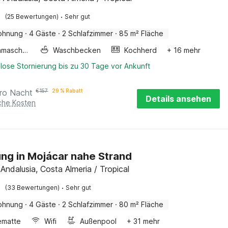
·
(25 Bewertungen)
Sehr gut
ohnung
·
4 Gäste
·
2 Schlafzimmer
·
85 m² Fläche
Waschmaschine
Waschbecken
Kochherd
+ 16 mehr
lose Stornierung bis zu 30 Tage vor Ankunft
ro Nacht
€
157
29 % Rabatt
Details ansehen
iche Kosten
g in Mojácar nahe Strand
Andalusia, Costa Almeria / Tropical
·
(33 Bewertungen)
Sehr gut
ohnung
·
4 Gäste
·
2 Schlafzimmer
·
80 m² Fläche
ematte
Wifi
Außenpool
+ 31 mehr