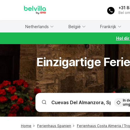
WIZARD MEMBER
+31 
Bel om
Netherlands
België
Frankrijk
Hol di
Einzigartige Fer
In d
umg
Home
Ferienhaus Spanien
Ferienhaus Costa Almeria / Tro