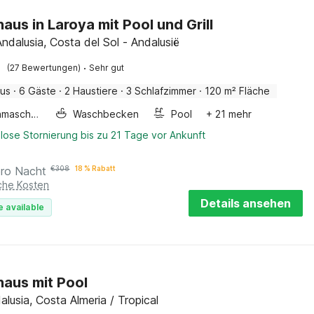
haus in Laroya mit Pool und Grill
ndalusia, Costa del Sol - Andalusië
·
(27 Bewertungen)
Sehr gut
aus
·
6 Gäste
·
2 Haustiere
·
3 Schlafzimmer
·
120 m² Fläche
Waschmaschine
Waschbecken
Pool
+ 21 mehr
lose Stornierung bis zu 21 Tage vor Ankunft
pro Nacht
€
308
18 % Rabatt
iche Kosten
Details ansehen
e available
haus mit Pool
dalusia, Costa Almeria / Tropical