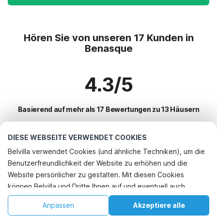
Hören Sie von unseren 17 Kunden in
Benasque
4.3/5
Basierend auf mehr als 17 Bewertungen zu 13 Häusern
DIESE WEBSEITE VERWENDET COOKIES
Beliebteste Reiseziele für Urlaub
Belvilla verwendet Cookies (und ähnliche Techniken), um die
Benutzerfreundlichkeit der Website zu erhöhen und die
Top-Städte mit Top-Annehmlichkeiten für den Urlaub
Telefonisch buchen
Website persönlicher zu gestalten. Mit diesen Cookies
Kinderfreundliche Ferienunterkünfte illora
können Belvilla und Dritte Ihnen auf und eventuell auch
Beliebte Ausstattungen für Urlaub in Benasque
Urlaub mit Hund - Haustierfreundliche Ferienunterkünfte anciles
außerhalb unserer Website folgen, um Werbung Ihren
Urlaub mit Hund - Haustierfreundliche Ferienunterkünfte
Anpassen
Akzeptiere alle
Beliebte Städte für den Urlaub in Aragon
Interessen anzupassen und das Teilen von Informationen über
Urlaub mit Hund - Haustierfreundliche Ferienunterkünfte benasque
Kinderfreundliche Ferienunterkünfte
Startseite
Wunschliste
Buchungen
Konto