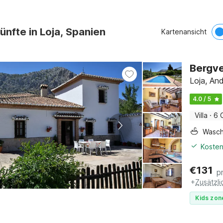
ünfte in Loja, Spanien
Kartenansicht
Bergve
Loja, And
4.0 / 5
Villa
·
6 
Wasc
Kosten
€
131
p
+
Zusätzl
Kids zon