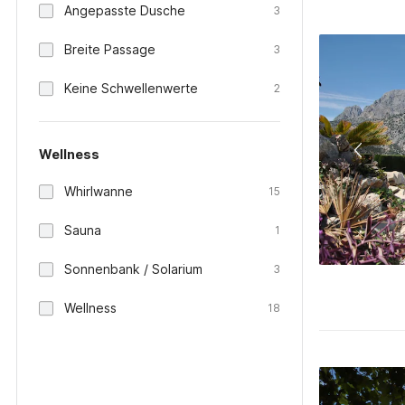
Angepasste Dusche
3
Breite Passage
3
Keine Schwellenwerte
2
Wellness
Whirlwanne
15
Sauna
1
Sonnenbank / Solarium
3
Wellness
18