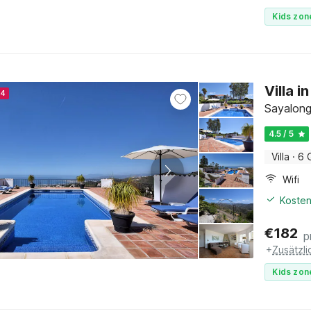
Kids zon
Villa 
24
Sayalong
4.5 / 5
Villa
·
6 
Wifi
Kosten
€
182
p
+
Zusätzl
Kids zon