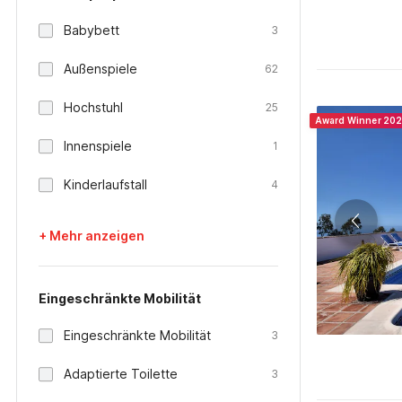
Babybett
3
Außenspiele
62
Hochstuhl
25
Award Winner 20
Innenspiele
1
Kinderlaufstall
4
+ Mehr anzeigen
Eingeschränkte Mobilität
Eingeschränkte Mobilität
3
Adaptierte Toilette
3