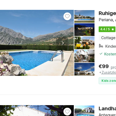
Ruhige
Periana, 
4.4 / 5
Cottage
Kinde
Kosten
€
99
pr
+
Zusätzl
Kids zon
Landha
Antequera