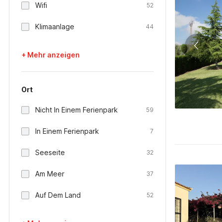
Wifi
52
Klimaanlage
44
+ Mehr anzeigen
Ort
Nicht In Einem Ferienpark
59
In Einem Ferienpark
7
Seeseite
32
Am Meer
37
Auf Dem Land
52