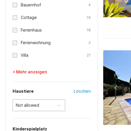
Bauernhof
4
Cottage
19
Ferienhaus
18
Ferienwohnung
2
Villa
21
+ Mehr anzeigen
Haustiere
Löschen
Not allowed
Kinderspielplatz