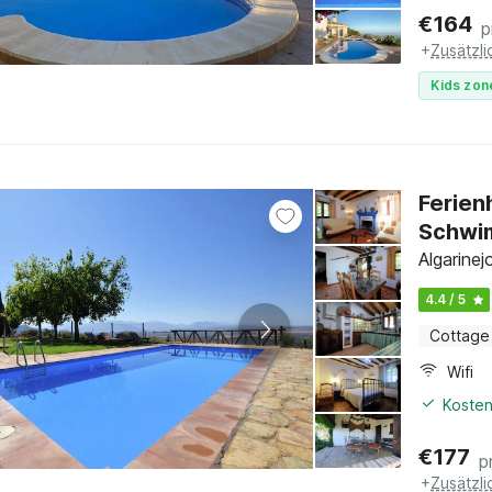
€
164
p
+
Zusätzl
Kids zon
Ferien
Schwi
Algarinej
4.4 / 5
Cottage
Wifi
Kosten
€
177
p
+
Zusätzl