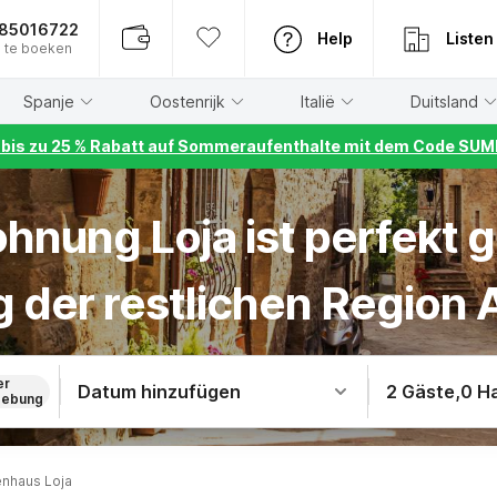
885016722
Help
Listen
 te boeken
Spanje
Oostenrijk
Italië
Duitsland
r bis zu 25 % Rabatt auf Sommeraufenthalte mit dem Code S
hnung Loja ist perfekt g
 der restlichen Region 
er
Datum hinzufügen
2 Gäste
,
0 H
ebung
enhaus Loja