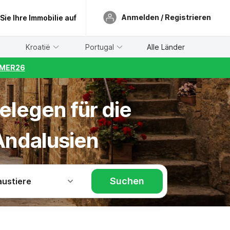
Anmelden / Registrieren
 Sie Ihre Immobilie auf
Kroatië
Portugal
Alle Länder
UMMER26
elegen für die
Andalusien
Suchen
austiere