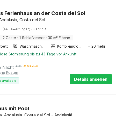
s Ferienhaus an der Costa del Sol
Andalusia, Costa del Sol
·
(44 Bewertungen)
Sehr gut
·
2 Gäste
·
1 Schlafzimmer
·
30 m² Fläche
rbett
Waschmaschine
Kombi-mikrowelle
+ 20 mehr
lose Stornierung bis zu 43 Tage vor Ankunft
o Nacht
€
171
41 % Rabatt
iche Kosten
Details ansehen
e available
us mit Pool
, Andalusia, Costa del Sol - Andalusië