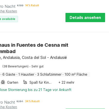
ro Nacht
€
199
14 % Rabatt
iche Kosten
Details ansehen
e available
haus in Fuentes de Cesna mit
mmbad
o, Andalusia, Costa del Sol - Andalusië
·
(38 Bewertungen)
Sehr gut
·
6 Gäste
·
1 Haustier
·
3 Schlafzimmer
·
100 m² Fläche
Garten
Spaß für Kinder
+ 22 mehr
lose Stornierung bis zu 21 Tage vor Ankunft
ro Nacht
€
284
34 % Rabatt
iche Kosten