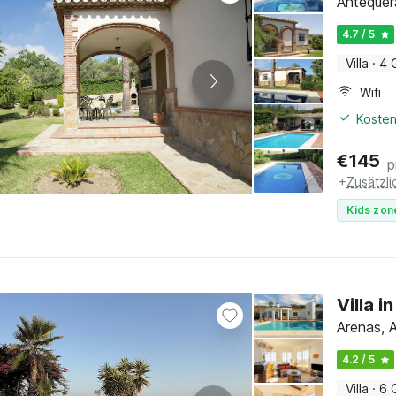
Antequera
4.7 / 5
Villa
·
4 
Wifi
Kosten
€
145
p
+
Zusätzl
Kids zon
Villa 
Arenas, A
4.2 / 5
Villa
·
6 