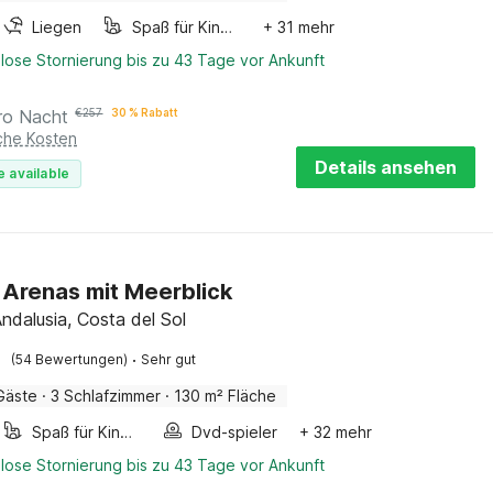
Liegen
Spaß für Kinder
+ 31 mehr
lose Stornierung bis zu 43 Tage vor Ankunft
ro Nacht
€
257
30 % Rabatt
iche Kosten
Details ansehen
e available
in Arenas mit Meerblick
ndalusia, Costa del Sol
·
(54 Bewertungen)
Sehr gut
Gäste
·
3 Schlafzimmer
·
130 m² Fläche
Spaß für Kinder
Dvd-spieler
+ 32 mehr
lose Stornierung bis zu 43 Tage vor Ankunft