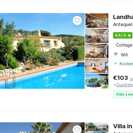
Landha
Antequera
4.4 / 5
Cottage
Wifi
Kosten
€
103
p
+
Zusätzl
Kids zon
Villa i