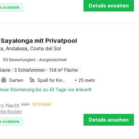
Details ansehen
e available
in Sayalonga mit Privatpool
a, Andalusia, Costa del Sol
·
(52 Bewertungen)
Ausgezeichnet
Gäste
·
3 Schlafzimmer
·
134 m² Fläche
Garten
Spaß für Kinder
+ 25 mehr
lose Stornierung bis zu 43 Tage vor Ankunft
ro Nacht
€
264
29 % Rabatt
iche Kosten
Details ansehen
e available