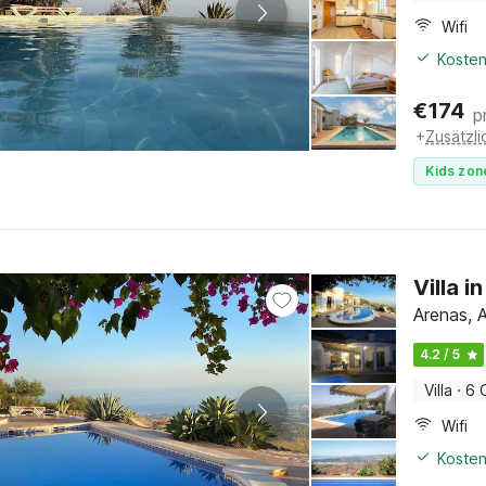
Wifi
Kosten
€
174
p
+
Zusätzl
Kids zon
Villa 
Arenas, A
4.2 / 5
Villa
·
6 
Wifi
Kosten