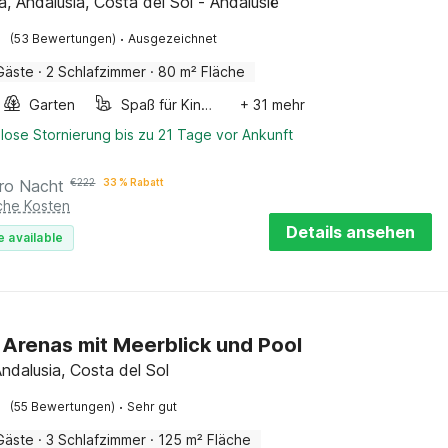
, Andalusia, Costa del Sol - Andalusië
·
(53 Bewertungen)
Ausgezeichnet
Gäste
·
2 Schlafzimmer
·
80 m² Fläche
Garten
Spaß für Kinder
+ 31 mehr
lose Stornierung bis zu 21 Tage vor Ankunft
ro Nacht
€
222
33 % Rabatt
iche Kosten
Details ansehen
e available
in Arenas mit Meerblick und Pool
ndalusia, Costa del Sol
·
(55 Bewertungen)
Sehr gut
Gäste
·
3 Schlafzimmer
·
125 m² Fläche