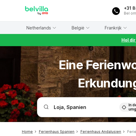
WIZARD MEMBER
+31 
Bel om
Netherlands
België
Frankrijk
Hol di
Eine Ferienwo
Erkundung
In d
umg
Home
Ferienhaus Spanien
Ferienhaus Andalusien
Feri