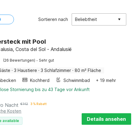
Sortieren nach
Beliebtheit
rsteck mit Pool
alusia, Costa del Sol - Andalusië
·
(26 Bewertungen)
Sehr gut
Gäste
·
3 Haustiere
·
3 Schlafzimmer
·
80 m² Fläche
hbecken
Kochherd
Schwimmbad
+ 19 mehr
lose Stornierung bis zu 43 Tage vor Ankunft
ro Nacht
€
142
3 % Rabatt
iche Kosten
Details ansehen
e available