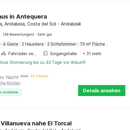
us in Antequera
, Andalusia, Costa del Sol - Andalusië
·
(36 Bewertungen)
Sehr gut
·
4 Gäste
·
2 Haustiere
·
2 Schlafzimmer
·
70 m² Fläche
Fahrräder verfügbar
Eingangshalle
+ 31 mehr
lose Stornierung bis zu 43 Tage vor Ankunft
ro Nacht
€
280
63 % Rabatt
iche Kosten
Details ansehen
e available
n Villanueva nahe El Torcal