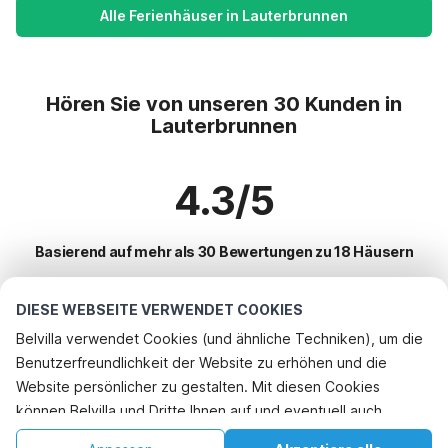
Alle Ferienhäuser in Lauterbrunnen
Hören Sie von unseren 30 Kunden in
Lauterbrunnen
4.3/5
Basierend auf mehr als 30 Bewertungen zu 18 Häusern
DIESE WEBSEITE VERWENDET COOKIES
Beliebteste Reiseziele für Urlaub
Belvilla verwendet Cookies (und ähnliche Techniken), um die
Benutzerfreundlichkeit der Website zu erhöhen und die
Top-Städte mit Top-Annehmlichkeiten für den Urlaub
Telefonisch buchen
Website persönlicher zu gestalten. Mit diesen Cookies
Ferienhaus im Skigebiet ormont-dessous
können Belvilla und Dritte Ihnen auf und eventuell auch
Beliebte Ausstattungen für Urlaub in Lauterbrunnen
Ferienhaus im Skigebiet rossiniere
außerhalb unserer Website folgen, um Werbung Ihren
Ferienhaus in den Bergen