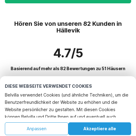
Hören Sie von unseren 82 Kunden in
Hällevik
4.7/5
Basierend auf mehr als 82 Bewertungen zu 51 Häusern
DIESE WEBSEITE VERWENDET COOKIES
Beliebteste Reiseziele für Urlaub
Belvilla verwendet Cookies (und ähnliche Techniken), um die
Benutzerfreundlichkeit der Website zu erhöhen und die
Top-Städte mit Top-Annehmlichkeiten für den Urlaub
Website persönlicher zu gestalten. Mit diesen Cookies
Ferienhaus am See kyrkhult
können Belvilla und Dritte Ihnen auf und eventuell auch
Beliebte Ausstattungen für Urlaub in Hallevik
Ferienhaus am Meer solvesborg
außerhalb unserer Website folgen, um Werbung Ihren
Ferienhaus am Meer
Anpassen
Akzeptiere alle
Beliebte Städte für den Urlaub in Blekinge
Interessen anzupassen und das Teilen von Informationen über
Ferienhaus am See vilshult
Kinderfreundliche Ferienunterkünfte
Startseite
Wunschliste
Buchungen
Konto