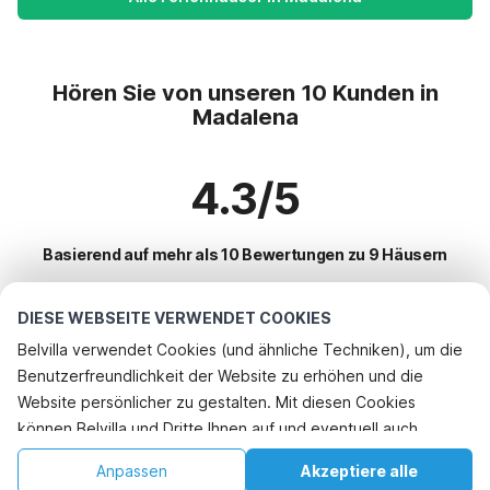
Hören Sie von unseren 10 Kunden in
Madalena
4.3/5
Basierend auf mehr als 10 Bewertungen zu 9 Häusern
DIESE WEBSEITE VERWENDET COOKIES
Beliebteste Reiseziele für Urlaub
Belvilla verwendet Cookies (und ähnliche Techniken), um die
Benutzerfreundlichkeit der Website zu erhöhen und die
Top-Städte mit Top-Annehmlichkeiten für den Urlaub
Telefonisch buchen
Website persönlicher zu gestalten. Mit diesen Cookies
Ferienhaus mit Schwimmbad amoreira
können Belvilla und Dritte Ihnen auf und eventuell auch
Beliebte Ausstattungen für Urlaub in Madalena
Ferienhaus mit Schwimmbad santa-barbara
außerhalb unserer Website folgen, um Werbung Ihren
Ferienhaus am Meer
Anpassen
Akzeptiere alle
Beliebte Städte für den Urlaub in Nordportugal
Interessen anzupassen und das Teilen von Informationen über
Ferienhaus mit Schwimmbad porto-de-mos