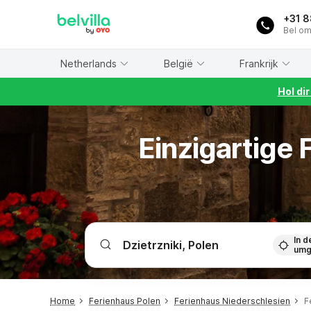
WIZARD MEMBER
+31 
Bel om
Netherlands
België
Frankrijk
Hol di
Einzigartige
In d
umg
Home
Ferienhaus Polen
Ferienhaus Niederschlesien
F