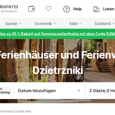
885016722
Help
Listen
 te boeken
Spanje
Oostenrijk
Italië
Duitsland
r bis zu 25 % Rabatt auf Sommeraufenthalte mit dem Code S
 Ferienhäuser und Ferie
Dzietrzniki
er
Datum hinzufügen
2 Gäste
,
0 H
ebung
erienhaus Dzietrzniki