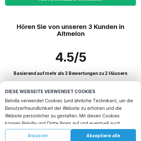
Hören Sie von unseren 3 Kunden in
Altmelon
4.5/5
Basierend auf mehr als 3 Bewertungen zu 2 Häusern
DIESE WEBSEITE VERWENDET COOKIES
Beliebteste Reiseziele für Urlaub
Belvilla verwendet Cookies (und ähnliche Techniken), um die
Benutzerfreundlichkeit der Website zu erhöhen und die
Top-Städte mit Top-Annehmlichkeiten für den Urlaub
Website persönlicher zu gestalten. Mit diesen Cookies
Ferienhaus im Skigebiet wald
können Belvilla und Dritte Ihnen auf und eventuell auch
Beliebte Ausstattungen für Urlaub in Altmelon
Ferienhaus im Skigebiet hundsdorf
außerhalb unserer Website folgen, um Werbung Ihren
Ferienhaus am See
Anpassen
Akzeptiere alle
Beliebte Städte für den Urlaub in Niederosterreich
Interessen anzupassen und das Teilen von Informationen über
Ferienhaus im Skigebiet thurn