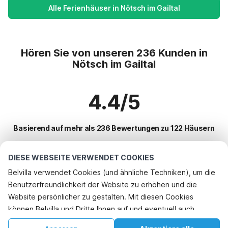
Alle Ferienhäuser in Nötsch im Gailtal
Hören Sie von unseren 236 Kunden in
Nötsch im Gailtal
4.4/5
Basierend auf mehr als 236 Bewertungen zu 122 Häusern
DIESE WEBSEITE VERWENDET COOKIES
Beliebteste Reiseziele für Urlaub
Belvilla verwendet Cookies (und ähnliche Techniken), um die
Benutzerfreundlichkeit der Website zu erhöhen und die
Top-Städte mit Top-Annehmlichkeiten für den Urlaub
Website persönlicher zu gestalten. Mit diesen Cookies
Ferienhaus im Skigebiet glantersberg
können Belvilla und Dritte Ihnen auf und eventuell auch
Beliebte Ausstattungen für Urlaub in Notsch-im-gailtal
Ferienhaus im Skigebiet rennweg-am-katschberg
außerhalb unserer Website folgen, um Werbung Ihren
Ferienhaus im Skigebiet