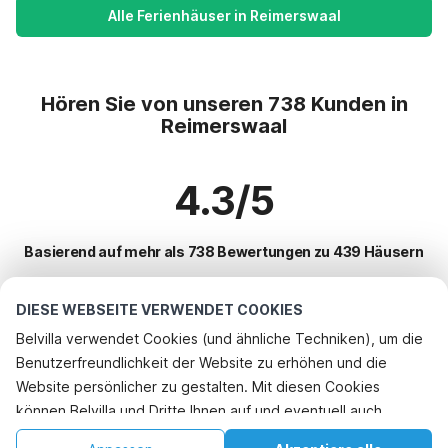
Alle Ferienhäuser in Reimerswaal
Hören Sie von unseren 738 Kunden in
Reimerswaal
4.3/5
Basierend auf mehr als 738 Bewertungen zu 439 Häusern
DIESE WEBSEITE VERWENDET COOKIES
Beliebteste Reiseziele für Urlaub
Belvilla verwendet Cookies (und ähnliche Techniken), um die
Benutzerfreundlichkeit der Website zu erhöhen und die
Top-Städte mit Top-Annehmlichkeiten für den Urlaub
Telefonisch buchen
Website persönlicher zu gestalten. Mit diesen Cookies
Urlaub mit Hund - Haustierfreundliche Ferienunterkünfte s-
können Belvilla und Dritte Ihnen auf und eventuell auch
Beliebte Ausstattungen für Urlaub in Reimerswaal
heerenhoek
außerhalb unserer Website folgen, um Werbung Ihren
Urlaub mit Hund - Haustierfreundliche Ferienunterkünfte reimerswaal
Urlaub mit Hund - Haustierfreundliche Ferienunterkünfte