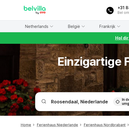
WIZARD MEMBER
+31 
Bel om
Netherlands
België
Frankrijk
Hol di
Einzigartige
In d
umg
Home
Ferienhaus Niederlande
Ferienhaus Nordbrabant