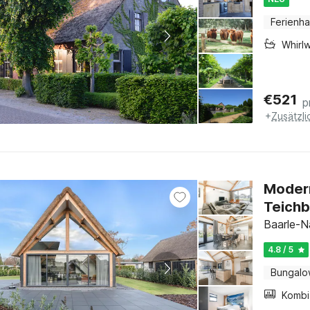
Ferienh
Whirl
€
521
p
+
Zusätzl
Modern
Teichb
Baarle-N
4.8 / 5
Bungal