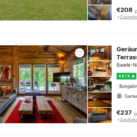
€
208
+
Zusätzl
Geräum
Terras
Baarle-N
4.8 / 5
Bungal
Garte
€
237
p
+
Zusätzl