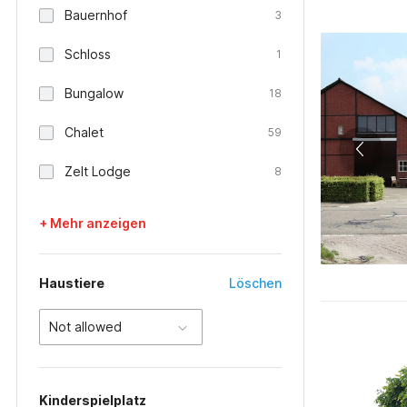
Bauernhof
3
Schloss
1
Bungalow
18
Chalet
59
Zelt Lodge
8
+ Mehr anzeigen
Haustiere
Löschen
Not allowed
Kinderspielplatz