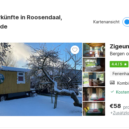
künfte in Roosendaal,
Kartenansicht
nde
Zigeun
Bergen o
4.4 / 5
Ferienh
Kosten
€
58
pr
+
Zusätzl