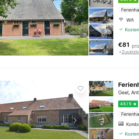
Ferienh
Wifi
Kosten
€
81
pr
+
Zusätzl
Ferien
Geel, An
4.5 / 5
Ferienh
Kosten