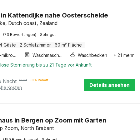
 in Kattendijke nahe Oosterschelde
jke, Dutch coast, Zealand
·
(73 Bewertungen)
Sehr gut
4 Gäste
·
2 Schlafzimmer
·
60 m² Fläche
Kombi-mikrowelle
Waschmaschine
Waschbecken
+ 21 mehr
lose Stornierung bis zu 21 Tage vor Ankunft
o Nacht
€
189
50 % Rabatt
Details ansehen
iche Kosten
haus in Bergen op Zoom mit Garten
p Zoom, North Brabant
·
(159 Bewertungen)
Sehr gut