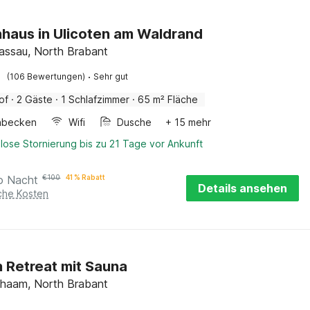
haus in Ulicoten am Waldrand
assau, North Brabant
·
(106 Bewertungen)
Sehr gut
of
·
2 Gäste
·
1 Schlafzimmer
·
65 m² Fläche
hbecken
Wifi
Dusche
+ 15 mehr
lose Stornierung bis zu 21 Tage vor Ankunft
o Nacht
€
100
41 % Rabatt
Details ansehen
iche Kosten
 Retreat mit Sauna
haam, North Brabant