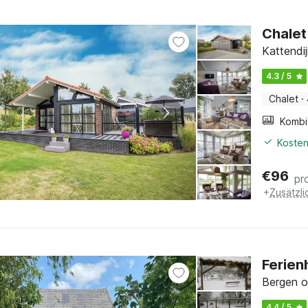
Chalet
Kattendi
4.3 / 5
Chalet
·
Kosten
€
96
pr
+
Zusätzl
Ferien
Bergen o
4.4 / 5