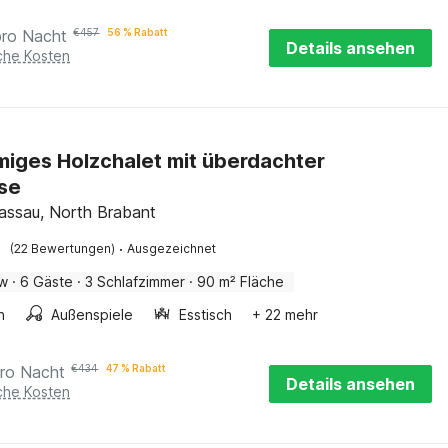
pro Nacht
€
457
56 % Rabatt
Details ansehen
iche Kosten
iges Holzchalet mit überdachter
se
assau, North Brabant
·
(22 Bewertungen)
Ausgezeichnet
ow
·
6 Gäste
·
3 Schlafzimmer
·
90 m² Fläche
n
Außenspiele
Esstisch
+ 22 mehr
ro Nacht
€
434
47 % Rabatt
Details ansehen
iche Kosten