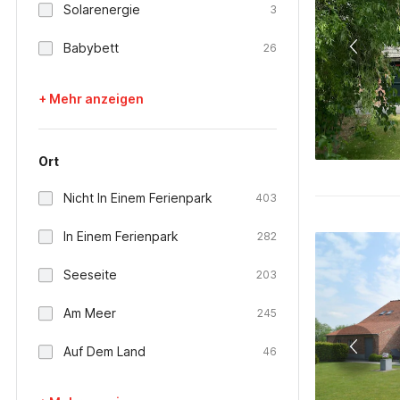
Solarenergie
3
Babybett
26
+ Mehr anzeigen
Ort
Nicht In Einem Ferienpark
403
In Einem Ferienpark
282
Seeseite
203
Am Meer
245
Auf Dem Land
46