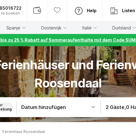
885016722
Help
Listen
 te boeken
Spanje
Oostenrijk
Italië
Duitsland
r bis zu 25 % Rabatt auf Sommeraufenthalte mit dem Code S
 Ferienhäuser und Ferie
Roosendaal
er
Datum hinzufügen
2 Gäste
,
0 H
ebung
Ferienhaus Roosendaal