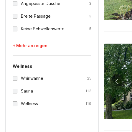
Angepasste Dusche
3
Breite Passage
3
Keine Schwellenwerte
5
+ Mehr anzeigen
Wellness
Whirlwanne
25
Sauna
113
Wellness
119