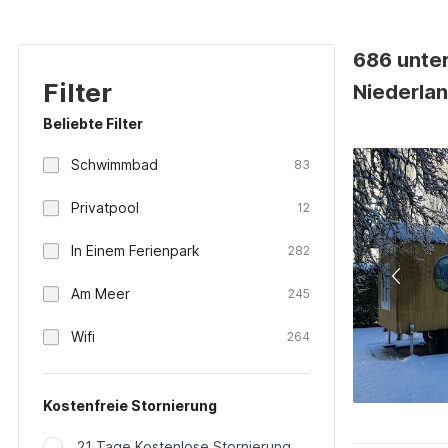
686 unter
Filter
Niederla
Beliebte Filter
Schwimmbad
83
Privatpool
12
In Einem Ferienpark
282
Am Meer
245
Wifi
264
Kostenfreie Stornierung
21 Tage Kostenlose Stornierung