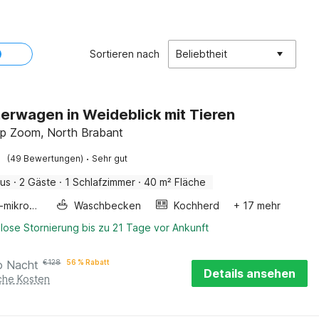
Sortieren nach
Beliebtheit
erwagen in Weideblick mit Tieren
p Zoom, North Brabant
·
(49 Bewertungen)
Sehr gut
aus
·
2 Gäste
·
1 Schlafzimmer
·
40 m² Fläche
Kombi-mikrowelle
Waschbecken
Kochherd
+ 17 mehr
lose Stornierung bis zu 21 Tage vor Ankunft
o Nacht
€
128
56 % Rabatt
Details ansehen
iche Kosten