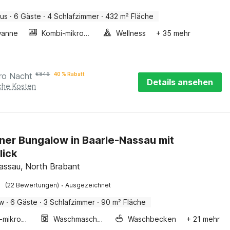
aus
·
6 Gäste
·
4 Schlafzimmer
·
432 m² Fläche
wanne
Kombi-mikrowelle
Wellness
+ 35 mehr
ro Nacht
€
846
40 % Rabatt
Details ansehen
iche Kosten
er Bungalow in Baarle-Nassau mit
lick
assau, North Brabant
·
(22 Bewertungen)
Ausgezeichnet
ow
·
6 Gäste
·
3 Schlafzimmer
·
90 m² Fläche
Kombi-mikrowelle
Waschmaschine
Waschbecken
+ 21 mehr