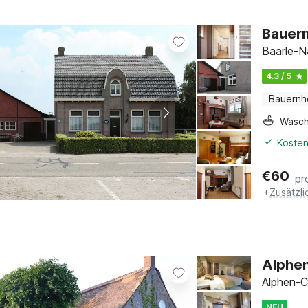
Bauern
Baarle-N
4.3 / 5
Bauernh
Wasc
Kosten
€
60
pr
+
Zusätzl
Alphen
Alphen-C
NEU