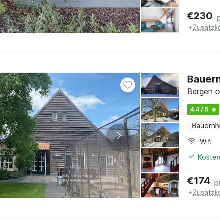
€
230
+
Zusätzl
Bauern
Bergen o
4.4 / 5
Bauernh
Wifi
Kosten
€
174
p
+
Zusätzl