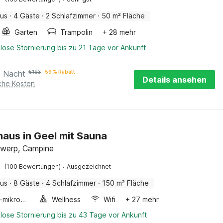
aus
·
4 Gäste
·
2 Schlafzimmer
·
50 m² Fläche
Garten
Trampolin
+ 28 mehr
lose Stornierung bis zu 21 Tage vor Ankunft
o Nacht
€
193
59 % Rabatt
Details ansehen
iche Kosten
haus in Geel mit Sauna
twerp, Campine
·
(100 Bewertungen)
Ausgezeichnet
aus
·
8 Gäste
·
4 Schlafzimmer
·
150 m² Fläche
Kombi-mikrowelle
Wellness
Wifi
+ 27 mehr
lose Stornierung bis zu 43 Tage vor Ankunft