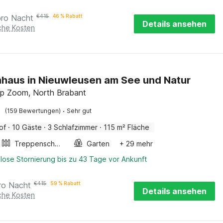
pro Nacht
€
415
46 % Rabatt
Details ansehen
iche Kosten
haus in Nieuwleusen am See und Natur
p Zoom, North Brabant
·
(159 Bewertungen)
Sehr gut
of
·
10 Gäste
·
3 Schlafzimmer
·
115 m² Fläche
Treppenschutzgitter
Garten
+ 29 mehr
lose Stornierung bis zu 43 Tage vor Ankunft
ro Nacht
€
415
59 % Rabatt
Details ansehen
iche Kosten