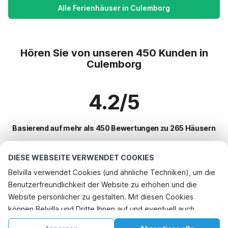
Alle Ferienhäuser in Culemborg
Hören Sie von unseren 450 Kunden in
Culemborg
4.2/5
Basierend auf mehr als 450 Bewertungen zu 265 Häusern
DIESE WEBSEITE VERWENDET COOKIES
Beliebteste Reiseziele für Urlaub
Belvilla verwendet Cookies (und ähnliche Techniken), um die
Benutzerfreundlichkeit der Website zu erhöhen und die
Top-Städte mit Top-Annehmlichkeiten für den Urlaub
Telefonisch buchen
Website persönlicher zu gestalten. Mit diesen Cookies
Kinderfreundliche Ferienunterkünfte geldermalsen
können Belvilla und Dritte Ihnen auf und eventuell auch
Beliebte Ausstattungen für Urlaub in Culemborg
Kinderfreundliche Ferienunterkünfte laag-soeren
außerhalb unserer Website folgen, um Werbung Ihren
Ferienhaus auf einem Ferienpark