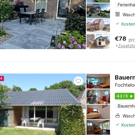
Ferienh
Kosten
€
78
pr
+
Zusätzl
Bauern
24
Fochtelo
4.2 / 5
Bauernh
Wasc
Kosten