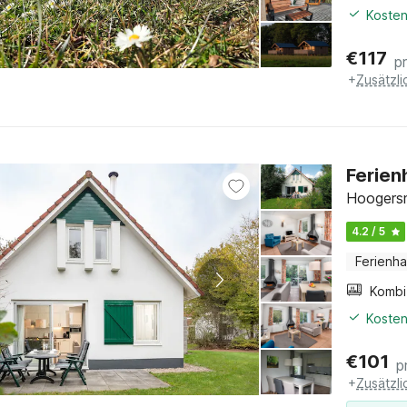
Kosten
€
117
p
+
Zusätzl
Ferien
Hoogersm
4.2 / 5
Ferienh
Kosten
€
101
p
+
Zusätzl