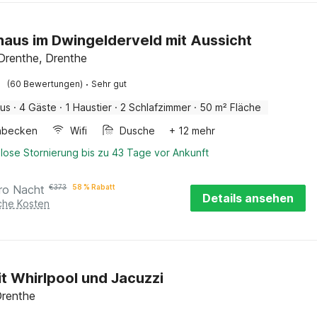
haus im Dwingelderveld mit Aussicht
renthe, Drenthe
·
(60 Bewertungen)
Sehr gut
aus
·
4 Gäste
·
1 Haustier
·
2 Schlafzimmer
·
50 m² Fläche
hbecken
Wifi
Dusche
+ 12 mehr
lose Stornierung bis zu 43 Tage vor Ankunft
ro Nacht
€
373
58 % Rabatt
Details ansehen
iche Kosten
mit Whirlpool und Jacuzzi
Drenthe