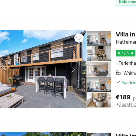
Kids zon
Villa i
Hattemer
4.7 / 5
Ferienh
Whirl
Kosten
€
189
p
+
Zusätzl