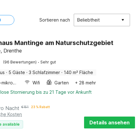
Sortieren nach
Beliebtheit
haus Mantinge am Naturschutzgebiet
, Drenthe
·
(96 Bewertungen)
Sehr gut
aus
·
5 Gäste
·
3 Schlafzimmer
·
140 m² Fläche
Kombi-mikrowelle
Wifi
Garten
+ 28 mehr
lose Stornierung bis zu 21 Tage vor Ankunft
ro Nacht
€
151
23 % Rabatt
iche Kosten
Details ansehen
e available