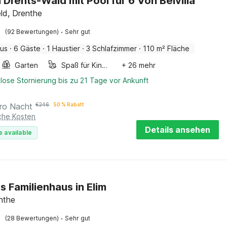
m Drents-Wald mit Pool für 6 Von Belvilla
ld, Drenthe
·
(92 Bewertungen)
Sehr gut
aus
·
6 Gäste
·
1 Haustier
·
3 Schlafzimmer
·
110 m² Fläche
Garten
Spaß für Kinder
+ 26 mehr
lose Stornierung bis zu 21 Tage vor Ankunft
ro Nacht
€
246
50 % Rabatt
iche Kosten
Details ansehen
e available
s Familienhaus in Elim
enthe
·
(28 Bewertungen)
Sehr gut