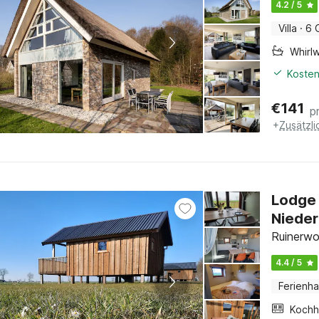
4.2 / 5
Villa
·
6 
Whirl
Kosten
€
141
p
+
Zusätzl
Lodge 
Nieder
Ruinerwo
4.4 / 5
Ferienh
Kochh