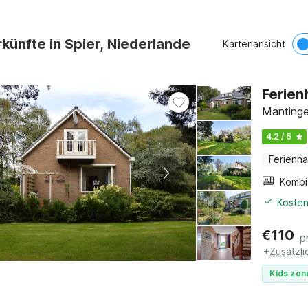
künfte in Spier, Niederlande
Kartenansicht
Ferien
Mantinge
4.2 / 5
Ferienh
Kosten
€
110
p
+
Zusätzl
Kids zon