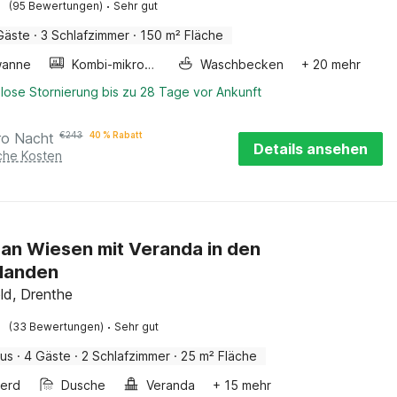
·
(95 Bewertungen)
Sehr gut
Gäste
·
3 Schlafzimmer
·
150 m² Fläche
wanne
Kombi-mikrowelle
Waschbecken
+ 20 mehr
lose Stornierung bis zu 28 Tage vor Ankunft
ro Nacht
€
243
40 % Rabatt
Details ansehen
iche Kosten
an Wiesen mit Veranda in den
landen
ld, Drenthe
·
(33 Bewertungen)
Sehr gut
aus
·
4 Gäste
·
2 Schlafzimmer
·
25 m² Fläche
erd
Dusche
Veranda
+ 15 mehr