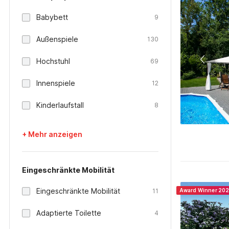
Babybett
9
Außenspiele
130
Hochstuhl
69
Innenspiele
12
Kinderlaufstall
8
+ Mehr anzeigen
Eingeschränkte Mobilität
Eingeschränkte Mobilität
11
Award Winner 20
Adaptierte Toilette
4