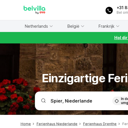
WIZARD MEMBER
+31 
Bel om
Netherlands
België
Frankrijk
Hol di
Einzigartige Fe
In d
umg
Home
Ferienhaus Niederlande
Ferienhaus Drenthe
Fer