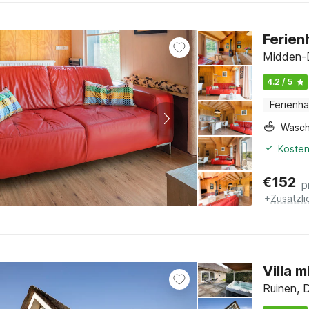
Ferien
Midden-D
4.2 / 5
Ferienh
Wasc
Kosten
€
152
p
+
Zusätzl
Villa 
Ruinen, 