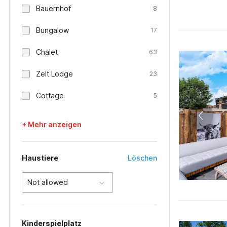
Bauernhof
8
Bungalow
17
Chalet
63
Zelt Lodge
23
Cottage
5
+ Mehr anzeigen
Haustiere
Löschen
Not allowed
Kinderspielplatz