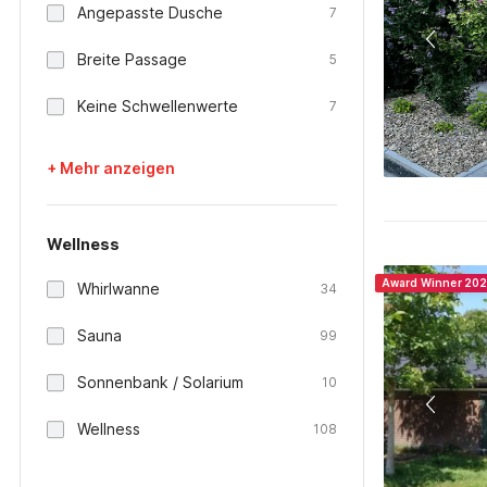
Angepasste Dusche
7
Breite Passage
5
Keine Schwellenwerte
7
+ Mehr anzeigen
Wellness
Award Winner 20
Whirlwanne
34
Sauna
99
Sonnenbank / Solarium
10
Wellness
108