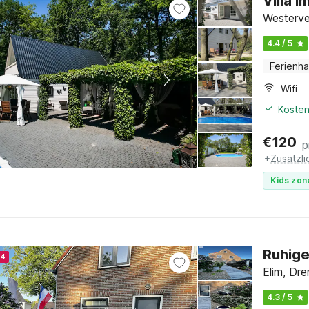
Villa i
Westerve
4.4 / 5
Ferienh
Wifi
Kosten
€
120
p
+
Zusätzl
Kids zon
Ruhige
24
Elim, Dr
4.3 / 5