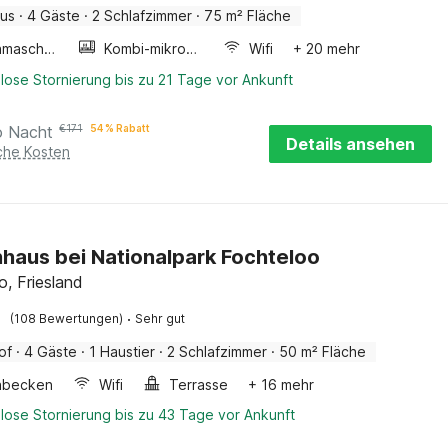
aus
·
4 Gäste
·
2 Schlafzimmer
·
75 m² Fläche
Waschmaschine
Kombi-mikrowelle
Wifi
+ 20 mehr
lose Stornierung bis zu 21 Tage vor Ankunft
o Nacht
€
171
54 % Rabatt
Details ansehen
iche Kosten
haus bei Nationalpark Fochteloo
o, Friesland
·
(108 Bewertungen)
Sehr gut
of
·
4 Gäste
·
1 Haustier
·
2 Schlafzimmer
·
50 m² Fläche
hbecken
Wifi
Terrasse
+ 16 mehr
lose Stornierung bis zu 43 Tage vor Ankunft