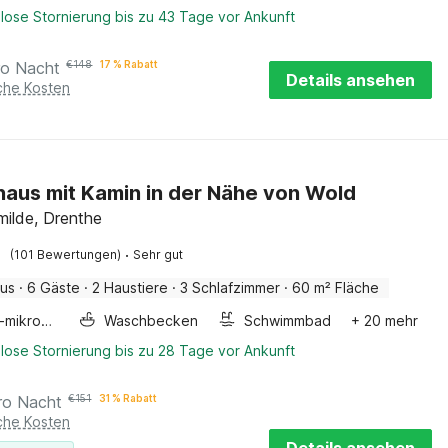
lose Stornierung bis zu 43 Tage vor Ankunft
ro Nacht
€
148
17 % Rabatt
Details ansehen
iche Kosten
haus mit Kamin in der Nähe von Wold
ilde, Drenthe
·
(101 Bewertungen)
Sehr gut
aus
·
6 Gäste
·
2 Haustiere
·
3 Schlafzimmer
·
60 m² Fläche
Kombi-mikrowelle
Waschbecken
Schwimmbad
+ 20 mehr
lose Stornierung bis zu 28 Tage vor Ankunft
ro Nacht
€
151
31 % Rabatt
iche Kosten