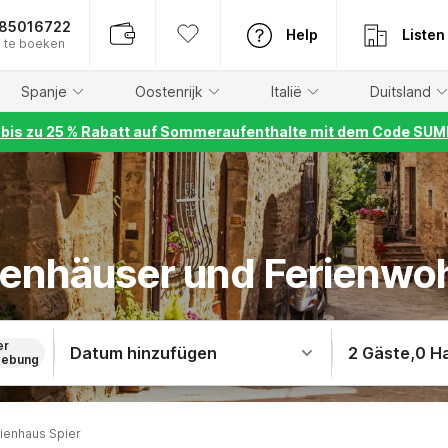
885016722
Help
Listen
 te boeken
Spanje
Oostenrijk
Italië
Duitsland
r bis zu 25 % Rabatt auf Sommeraufenthalte mit dem Code S
rienhäuser und Ferienwo
er
Datum hinzufügen
2 Gäste
,
0 H
ebung
ienhaus Spier