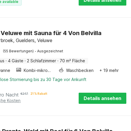
Details ansehen
e available
n Veluwe mit Sauna für 4 Von Belvilla
broek, Guelders, Veluwe
·
(55 Bewertungen)
Ausgezeichnet
aus
·
4 Gäste
·
2 Schlafzimmer
·
70 m² Fläche
wanne
Kombi-mikrowelle
Waschbecken
+ 19 mehr
lose Stornierung bis zu 30 Tage vor Ankunft
ro Nacht
€
247
21 % Rabatt
Details ansehen
iche Kosten