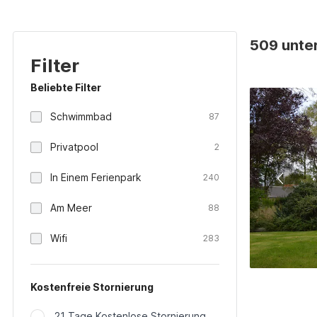
509 unter
Filter
Beliebte Filter
Schwimmbad
87
Privatpool
2
In Einem Ferienpark
240
Am Meer
88
Wifi
283
Kostenfreie Stornierung
21 Tage Kostenlose Stornierung