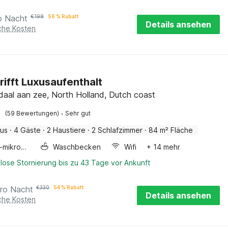
o Nacht
€
198
56 % Rabatt
Details ansehen
iche Kosten
trifft Luxusaufenthalt
aal aan zee, North Holland, Dutch coast
·
(59 Bewertungen)
Sehr gut
aus
·
4 Gäste
·
2 Haustiere
·
2 Schlafzimmer
·
84 m² Fläche
Kombi-mikrowelle
Waschbecken
Wifi
+ 14 mehr
lose Stornierung bis zu 43 Tage vor Ankunft
ro Nacht
€
330
54 % Rabatt
Details ansehen
iche Kosten