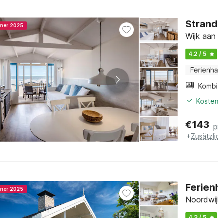
Strand
nner 2025
Wijk aan
4.2 / 5
Ferienh
Kosten
€
143
p
+
Zusätzl
Ferien
nner 2025
Noordwij
4.3 / 5