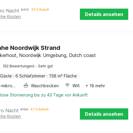
ro Nacht
€
414
33 % Rabatt
Details ansehen
iche Kosten
nahe Noordwijk Strand
kerhout, Noordwijk Umgebung, Dutch coast
·
(62 Bewertungen)
Sehr gut
 Gäste
·
6 Schlafzimmer
·
158 m² Fläche
Kombi-mikrowelle
Waschbecken
Wifi
+ 18 mehr
lose Stornierung bis zu 43 Tage vor Ankunft
ro Nacht
€
750
67 % Rabatt
Details ansehen
iche Kosten