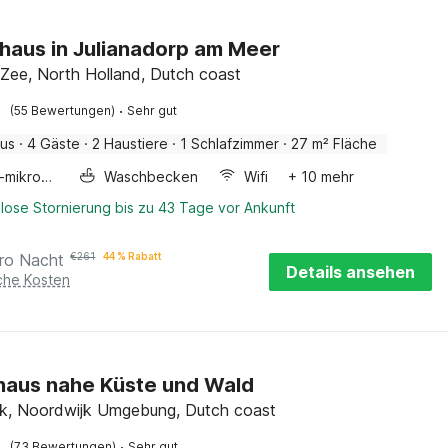
haus in Julianadorp am Meer
 Zee, North Holland, Dutch coast
·
(55 Bewertungen)
Sehr gut
aus
·
4 Gäste
·
2 Haustiere
·
1 Schlafzimmer
·
27 m² Fläche
Kombi-mikrowelle
Waschbecken
Wifi
+ 10 mehr
lose Stornierung bis zu 43 Tage vor Ankunft
ro Nacht
€
261
44 % Rabatt
Details ansehen
iche Kosten
haus nahe Küste und Wald
k, Noordwijk Umgebung, Dutch coast
·
(73 Bewertungen)
Sehr gut