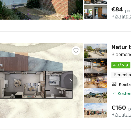
€
84
pr
+
Zusätzl
Natur 
Bloemend
4.3 / 5
Ferienh
Kosten
€
150
p
+
Zusätzl