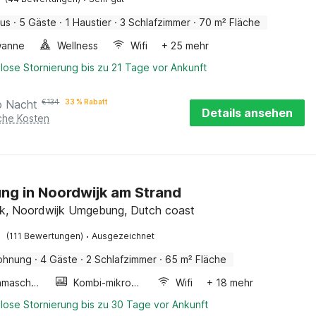
aus
·
5 Gäste
·
1 Haustier
·
3 Schlafzimmer
·
70 m² Fläche
wanne
Wellness
Wifi
+ 25 mehr
lose Stornierung bis zu 21 Tage vor Ankunft
o Nacht
€
134
33 % Rabatt
Details ansehen
iche Kosten
g in Noordwijk am Strand
k, Noordwijk Umgebung, Dutch coast
·
(111 Bewertungen)
Ausgezeichnet
ohnung
·
4 Gäste
·
2 Schlafzimmer
·
65 m² Fläche
Waschmaschine
Kombi-mikrowelle
Wifi
+ 18 mehr
lose Stornierung bis zu 30 Tage vor Ankunft