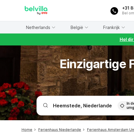
WIZARD MEMBER
+31 
Bel om
Netherlands
België
Frankrijk
Hol di
Einzigartige
In d
umg
Home
Ferienhaus Niederlande
Ferienhaus Amsterdam 