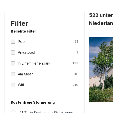
522 unte
Filter
Niederla
Beliebte Filter
Pool
31
Privatpool
3
In Einem Ferienpark
133
Am Meer
316
Wifi
210
Kostenfreie Stornierung
21 Tage Kostenlose Stornierung