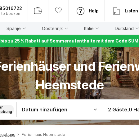
885016722
Help
Listen
 te boeken
Spanje
Oostenrijk
Italië
Duitsland
r bis zu 25 % Rabatt auf Sommeraufenthalte mit dem Code S
 Ferienhäuser und Ferie
Heemstede
er
Datum hinzufügen
2 Gäste
,
0 H
ebung
Umgebung
Ferienhaus Heemstede