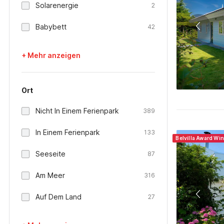
Solarenergie
2
Babybett
42
+ Mehr anzeigen
Ort
Nicht In Einem Ferienpark
389
In Einem Ferienpark
133
Belvilla Award Wi
Seeseite
87
Am Meer
316
Auf Dem Land
27