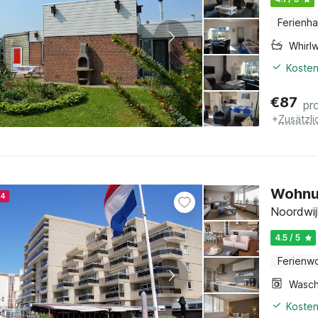
Ferienh
Whirl
Kosten
€
87
pr
+
Zusätzl
Wohnun
24
Noordwij
4.5 / 5
Ferienw
Kosten