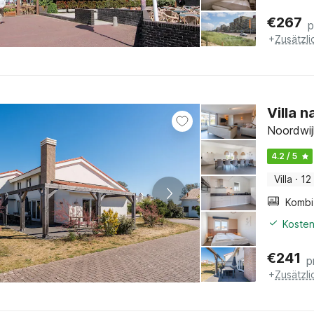
€
267
p
+
Zusätzl
Villa 
Noordwij
4.2 / 5
Villa
·
12
Kosten
€
241
p
+
Zusätzl