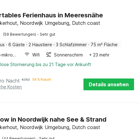
tables Ferienhaus in Meeresnähe
kerhout, Noordwijk Umgebung, Dutch coast
·
(59 Bewertungen)
Sehr gut
aus
·
6 Gäste
·
2 Haustiere
·
3 Schlafzimmer
·
75 m² Fläche
Kombi-mikrowelle
Wifi
Sonnenschirm
+ 23 mehr
lose Stornierung bis zu 21 Tage vor Ankunft
ro Nacht
€
363
56 % Rabatt
Details ansehen
iche Kosten
ow in Noordwijk nahe See & Strand
kerhout, Noordwijk Umgebung, Dutch coast
·
(44 Bewertungen)
Sehr gut