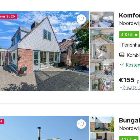
Komfor
nner 2025
Noordwij
4.3 / 5
Ferienh
Kosten
€
155
p
+
Zusätzl
Bungal
24
Noordwij
4.1 / 5