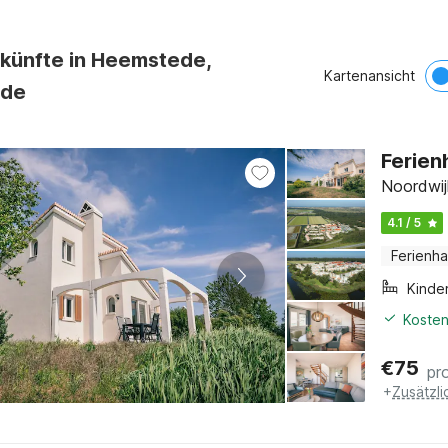
rkünfte in Heemstede,
Kartenansicht
nde
Ferien
Noordwij
4.1 / 5
Ferienh
Kinde
Kosten
€
75
pr
+
Zusätzl