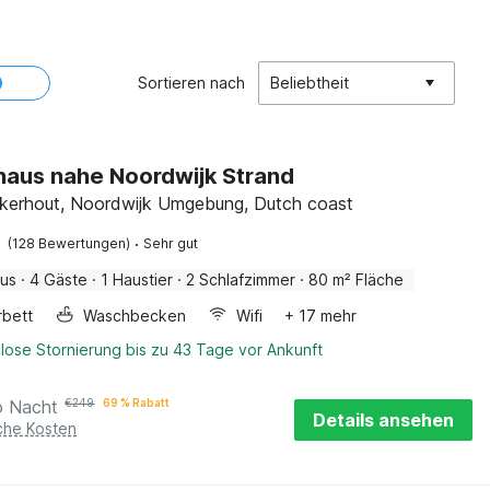
Sortieren nach
Beliebtheit
haus nahe Noordwijk Strand
kerhout, Noordwijk Umgebung, Dutch coast
·
(128 Bewertungen)
Sehr gut
aus
·
4 Gäste
·
1 Haustier
·
2 Schlafzimmer
·
80 m² Fläche
rbett
Waschbecken
Wifi
+ 17 mehr
lose Stornierung bis zu 43 Tage vor Ankunft
o Nacht
€
249
69 % Rabatt
Details ansehen
iche Kosten