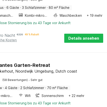
aus
·
6 Gäste
·
3 Schlafzimmer
·
80 m² Fläche
Waschmaschine
Kombi-mikrowelle
Waschbecken
+ 19 mehr
lose Stornierung bis zu 43 Tage vor Ankunft
ro Nacht
€
326
49 % Rabatt
Details ansehen
iche Kosten
ntes Garten-Retreat
kerhout, Noordwijk Umgebung, Dutch coast
·
(58 Bewertungen)
Sehr gut
ow
·
4 Gäste
·
2 Schlafzimmer
·
70 m² Fläche
Kombi-mikrowelle
Wifi
Sonnenschirm
+ 22 mehr
lose Stornierung bis zu 43 Tage vor Ankunft