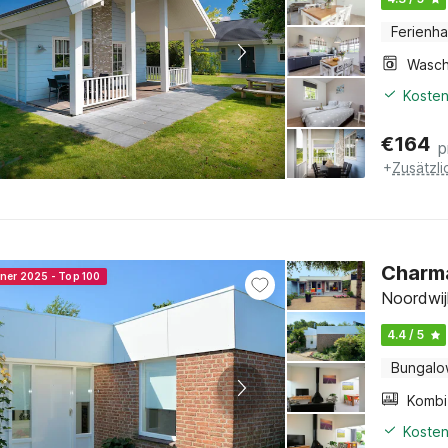
Ferienh
Kosten
€
164
p
+
Zusätzl
Charma
nner 2025 - Top 100
Noordwij
4.4 / 5
Bungal
Kosten