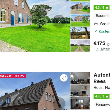
4.3 / 5
Bauernh
Wasc
Kosten
€
175
p
+
Zusätzl
Aufent
nner 2025 - Top 100
Rees
Rees, No
4.4 / 5
Ferienw