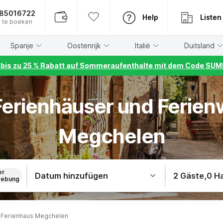
885016722
Help
Listen
 te boeken
Spanje
Oostenrijk
Italië
Duitsland
r bis zu 25 % Rabatt auf Sommeraufenthalte mit dem Code S
 Ferienhäuser und Ferie
Megchelen
er
Datum hinzufügen
2 Gäste
,
0 H
ebung
Ferienhaus Megchelen