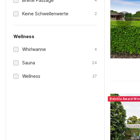
Breite Passage
4
Keine Schwellenwerte
2
Wellness
Whirlwanne
4
Sauna
24
Wellness
27
Belvilla Award Wi