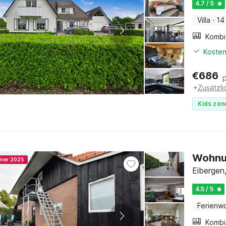
4.7 / 5
Villa
·
14
Kosten
€
686
+
Zusätzl
Kids zon
Wohnun
nner 2025
Eibergen
4.5 / 5
Ferienw