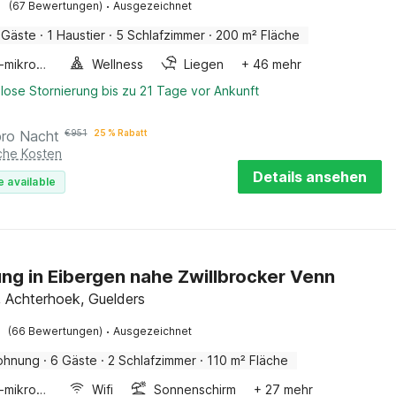
·
(67 Bewertungen)
Ausgezeichnet
 Gäste
·
1 Haustier
·
5 Schlafzimmer
·
200 m² Fläche
Kombi-mikrowelle
Wellness
Liegen
+ 46 mehr
lose Stornierung bis zu 21 Tage vor Ankunft
pro Nacht
€
951
25 % Rabatt
iche Kosten
Details ansehen
e available
g in Eibergen nahe Zwillbrocker Venn
, Achterhoek, Guelders
·
(66 Bewertungen)
Ausgezeichnet
ohnung
·
6 Gäste
·
2 Schlafzimmer
·
110 m² Fläche
Kombi-mikrowelle
Wifi
Sonnenschirm
+ 27 mehr