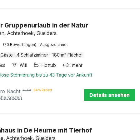
r Gruppenurlaub in der Natur
n, Achterhoek, Guelders
·
(70 Bewertungen)
Ausgezeichnet
 Gäste
·
4 Schlafzimmer
·
180 m² Fläche
ess
Wifi
Hottub
+ 31 mehr
lose Stornierung bis zu 43 Tage vor Ankunft
pro Nacht
€
549
54 % Rabatt
Details ansehen
iche Kosten
haus in De Heurne mit Tierhof
e, Achterhoek, Guelders