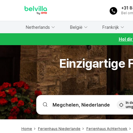
WIZARD MEMBER
+31 
Bel om
Netherlands
België
Frankrijk
Hol di
Einzigartige
In d
umg
Home
Ferienhaus Niederlande
Ferienhaus Achterhoek