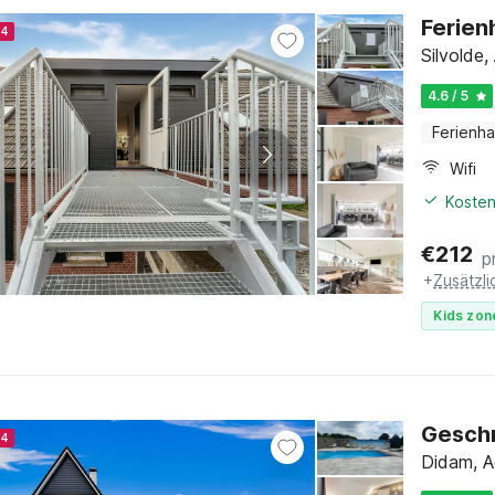
Ferien
24
Silvolde
4.6 / 5
Ferienh
Wifi
Kosten
€
212
p
+
Zusätzl
Kids zon
Geschm
24
Didam, A