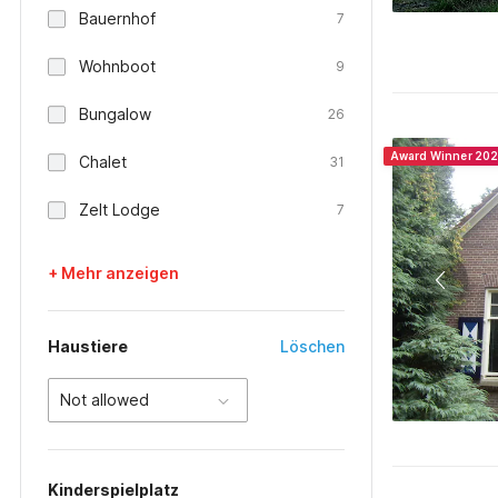
Bauernhof
7
Wohnboot
9
Bungalow
26
Award Winner 20
Chalet
31
Zelt Lodge
7
+ Mehr anzeigen
Haustiere
Löschen
Not allowed
Kinderspielplatz