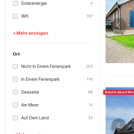
Solarenergie
4
Wifi
167
+ Mehr anzeigen
Ort
Nicht In Einem Ferienpark
203
In Einem Ferienpark
116
Seeseite
98
Belvilla Award Wi
Am Meer
14
Auf Dem Land
33