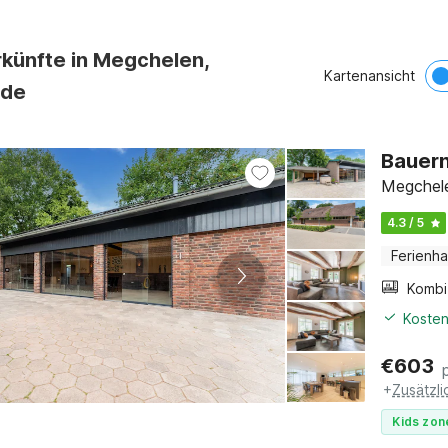
rkünfte in Megchelen,
Kartenansicht
nde
Bauern
Megchele
4.3 / 5
Ferienh
Kosten
€
603
+
Zusätzl
Kids zon