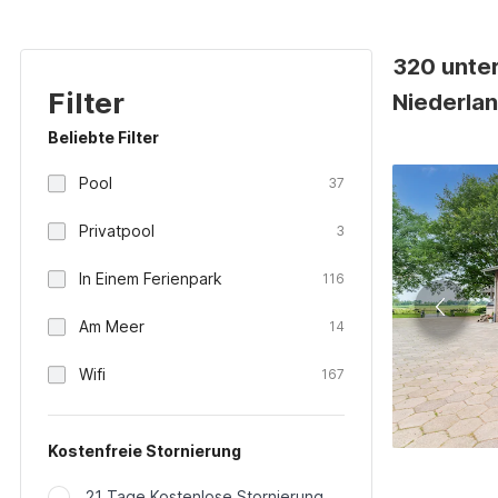
320 unte
Filter
Niederla
Beliebte Filter
Pool
37
Privatpool
3
In Einem Ferienpark
116
Am Meer
14
Wifi
167
Kostenfreie Stornierung
21 Tage Kostenlose Stornierung