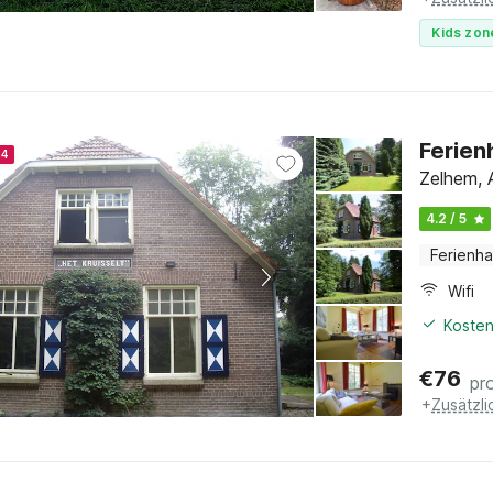
Kids zon
Ferien
24
Zelhem, 
4.2 / 5
Ferienh
Wifi
Kosten
€
76
pr
+
Zusätzl