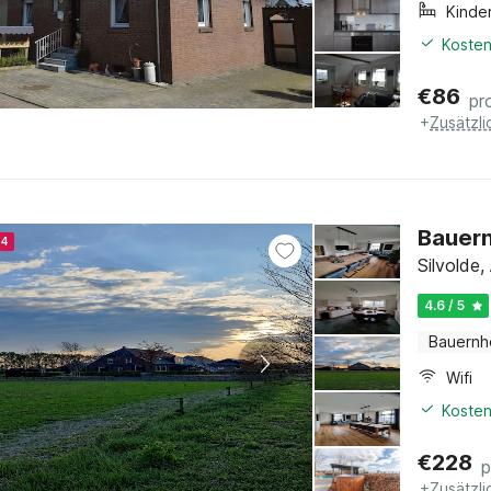
Kinde
Kosten
€
86
pr
+
Zusätzl
Bauern
24
Silvolde
4.6 / 5
Bauernh
Wifi
Kosten
€
228
p
+
Zusätzl