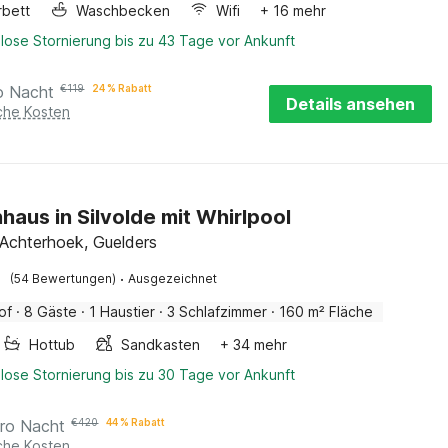
rbett
Waschbecken
Wifi
+ 16 mehr
lose Stornierung bis zu 43 Tage vor Ankunft
o Nacht
€
119
24 % Rabatt
Details ansehen
iche Kosten
haus in Silvolde mit Whirlpool
, Achterhoek, Guelders
·
(54 Bewertungen)
Ausgezeichnet
of
·
8 Gäste
·
1 Haustier
·
3 Schlafzimmer
·
160 m² Fläche
Hottub
Sandkasten
+ 34 mehr
lose Stornierung bis zu 30 Tage vor Ankunft
ro Nacht
€
420
44 % Rabatt
iche Kosten