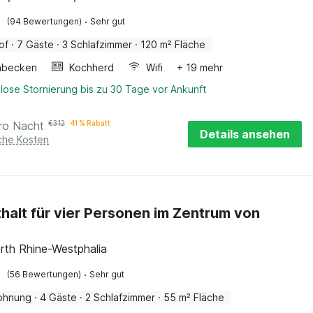
·
(94 Bewertungen)
Sehr gut
of
·
7 Gäste
·
3 Schlafzimmer
·
120 m² Fläche
hbecken
Kochherd
Wifi
+ 19 mehr
lose Stornierung bis zu 30 Tage vor Ankunft
ro Nacht
€
312
41 % Rabatt
Details ansehen
iche Kosten
halt für vier Personen im Zentrum von
rth Rhine-Westphalia
·
(56 Bewertungen)
Sehr gut
ohnung
·
4 Gäste
·
2 Schlafzimmer
·
55 m² Fläche