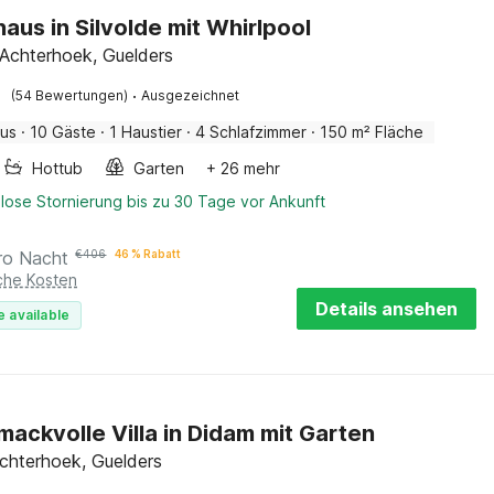
haus in Silvolde mit Whirlpool
, Achterhoek, Guelders
·
(54 Bewertungen)
Ausgezeichnet
aus
·
10 Gäste
·
1 Haustier
·
4 Schlafzimmer
·
150 m² Fläche
Hottub
Garten
+ 26 mehr
lose Stornierung bis zu 30 Tage vor Ankunft
ro Nacht
€
406
46 % Rabatt
iche Kosten
Details ansehen
e available
ackvolle Villa in Didam mit Garten
chterhoek, Guelders