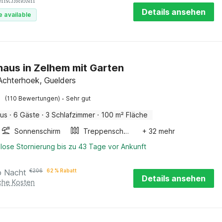
Details ansehen
e available
haus in Zelhem mit Garten
Achterhoek, Guelders
·
(110 Bewertungen)
Sehr gut
aus
·
6 Gäste
·
3 Schlafzimmer
·
100 m² Fläche
Sonnenschirm
Treppenschutzgitter
+ 32 mehr
lose Stornierung bis zu 43 Tage vor Ankunft
o Nacht
€
206
62 % Rabatt
Details ansehen
iche Kosten