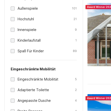
Award Winner 20
Außenspiele
101
Hochstuhl
21
Innenspiele
9
Kinderlaufstall
1
Spaß Für Kinder
89
Eingeschränkte Mobilität
Eingeschränkte Mobilität
5
Adaptierte Toilette
2
Award Winner 20
Angepasste Dusche
4