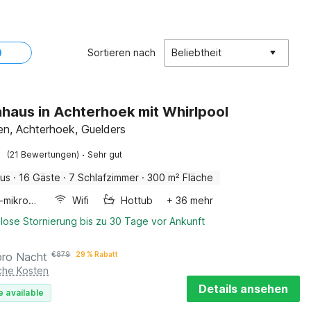
Sortieren nach
Beliebtheit
haus in Achterhoek mit Whirlpool
n, Achterhoek, Guelders
·
(21 Bewertungen)
Sehr gut
aus
·
16 Gäste
·
7 Schlafzimmer
·
300 m² Fläche
Kombi-mikrowelle
Wifi
Hottub
+ 36 mehr
lose Stornierung bis zu 30 Tage vor Ankunft
pro Nacht
€
879
29 % Rabatt
iche Kosten
Details ansehen
e available