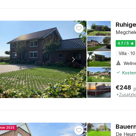
Ruhige
Megchele
4.7 / 5
Villa
·
10
Welln
Kosten
€
248
+
Zusätzl
Bauern
nner 2025
De Heurn