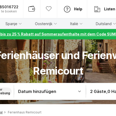
885016722
Help
Listen
 te boeken
Spanje
Oostenrijk
Italië
Duitsland
r bis zu 25 % Rabatt auf Sommeraufenthalte mit dem Code S
 Ferienhäuser und Ferie
Remicourt
er
Datum hinzufügen
2 Gäste
,
0 H
ebung
al
Ferienhaus Remicourt