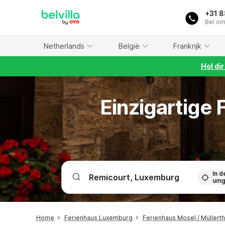
WIZARD MEMBER
+31 
Bel om
Netherlands
België
Frankrijk
Hol di
Einzigartige
In d
umg
Home
Ferienhaus Luxemburg
Ferienhaus Mosel / Müllerth