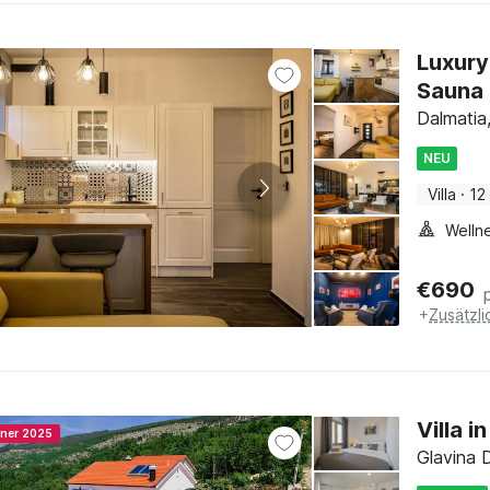
Luxury
Sauna 
Dalmatia,
NEU
Villa
·
12
Welln
€
690
+
Zusätzl
Villa 
nner 2025
Glavina D