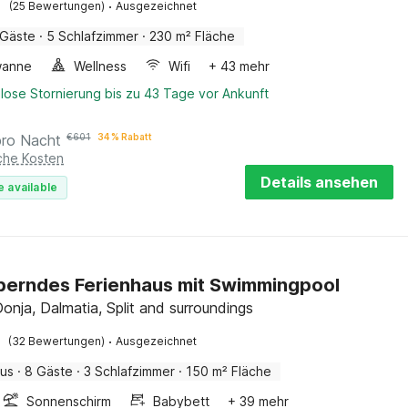
·
(25 Bewertungen)
Ausgezeichnet
 Gäste
·
5 Schlafzimmer
·
230 m² Fläche
wanne
Wellness
Wifi
+ 43 mehr
lose Stornierung bis zu 43 Tage vor Ankunft
pro Nacht
€
601
34 % Rabatt
iche Kosten
Details ansehen
e available
erndes Ferienhaus mit Swimmingpool
onja, Dalmatia, Split and surroundings
·
(32 Bewertungen)
Ausgezeichnet
aus
·
8 Gäste
·
3 Schlafzimmer
·
150 m² Fläche
Sonnenschirm
Babybett
+ 39 mehr