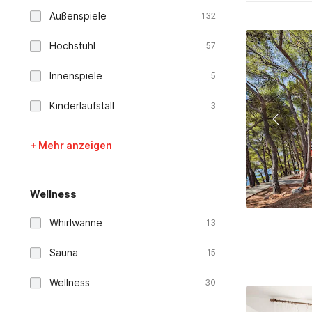
Außenspiele
132
Hochstuhl
57
Innenspiele
5
Kinderlaufstall
3
+ Mehr anzeigen
Wellness
Whirlwanne
13
Sauna
15
Wellness
30