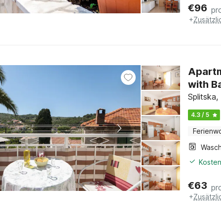
€
96
pr
+
Zusätzl
Apart
with B
Splitska,
4.3 / 5
Ferienw
Kosten
€
63
pr
+
Zusätzl