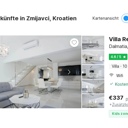
künfte in Zmijavci, Kroatien
Kartenansicht
Villa R
Dalmatia,
4.6 / 5
Villa
·
10
Wifi
Kosten
€
337
+
Zusätzl
Kids zon