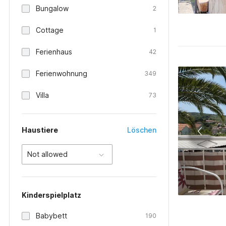
Bungalow
2
Cottage
1
Ferienhaus
42
Ferienwohnung
349
Villa
73
Haustiere
Löschen
Not allowed
Kinderspielplatz
Babybett
190