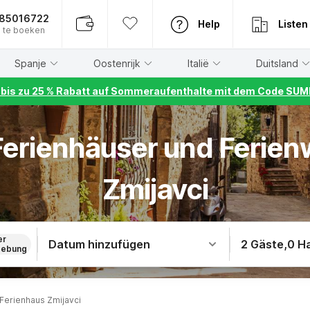
885016722
Help
Listen
 te boeken
Spanje
Oostenrijk
Italië
Duitsland
r bis zu 25 % Rabatt auf Sommeraufenthalte mit dem Code S
 Ferienhäuser und Ferie
Zmijavci
er
Datum hinzufügen
2 Gäste
,
0 H
ebung
Ferienhaus Zmijavci