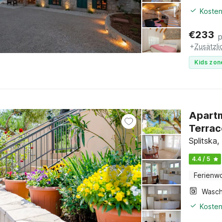
Kosten
€
233
+
Zusätzl
Kids zon
Apartm
Terrac
Splitska,
4.4 / 5
Ferienw
Kosten