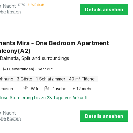
o Nacht
€
170
41 % Rabatt
Details ansehen
iche Kosten
ments Mira - One Bedroom Apartment
alcony(A2)
 Dalmatia, Split and surroundings
·
(41 Bewertungen)
Sehr gut
ohnung
·
3 Gäste
·
1 Schlafzimmer
·
40 m² Fläche
Waschmaschine
Wifi
Dusche
+ 12 mehr
lose Stornierung bis zu 28 Tage vor Ankunft
o Nacht
Details ansehen
iche Kosten