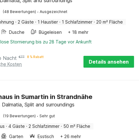
 Dalmatia, Split and surroundings
·
(48 Bewertungen)
Ausgezeichnet
ohnung
·
2 Gäste
·
1 Haustier
·
1 Schlafzimmer
·
20 m² Fläche
Dusche
Bügeleisen
+ 18 mehr
lose Stornierung bis zu 28 Tage vor Ankunft
o Nacht
€
77
8 % Rabatt
Details ansehen
iche Kosten
haus in Sumartin in Strandnähe
 Dalmatia, Split and surroundings
·
(19 Bewertungen)
Sehr gut
aus
·
4 Gäste
·
2 Schlafzimmer
·
50 m² Fläche
Garten
Esstisch
+ 26 mehr