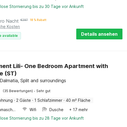
lose Stornierung bis zu 30 Tage vor Ankunft
pro Nacht
€
297
18 % Rabatt
iche Kosten
Details ansehen
e available
ent Lili- One Bedroom Apartment with
e (ST)
 Dalmatia, Split and surroundings
·
(35 Bewertungen)
Sehr gut
ohnung
·
2 Gäste
·
1 Schlafzimmer
·
40 m² Fläche
Waschmaschine
Wifi
Dusche
+ 17 mehr
lose Stornierung bis zu 28 Tage vor Ankunft