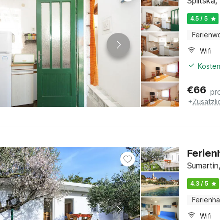
Splitska,
4.5 / 5
Ferienw
Wifi
Kosten
€
66
pr
+
Zusätzl
Ferien
Sumartin,
4.3 / 5
Ferienh
Wifi