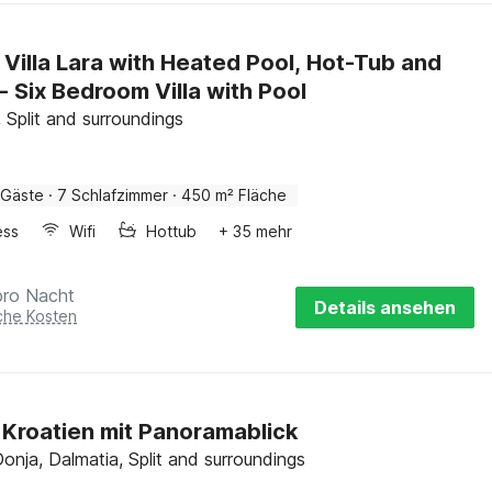
 Villa Lara with Heated Pool, Hot-Tub and
- Six Bedroom Villa with Pool
 Split and surroundings
 Gäste
·
7 Schlafzimmer
·
450 m² Fläche
ess
Wifi
Hottub
+ 35 mehr
pro Nacht
Details ansehen
iche Kosten
in Kroatien mit Panoramablick
onja, Dalmatia, Split and surroundings