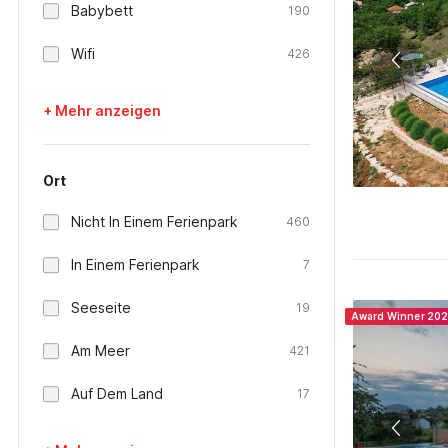
Babybett
190
Wifi
426
+ Mehr anzeigen
Ort
Nicht In Einem Ferienpark
460
In Einem Ferienpark
7
Seeseite
19
Award Winner 20
Am Meer
421
Auf Dem Land
17