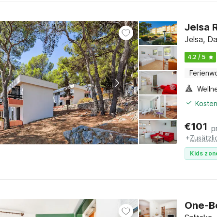
Jelsa 
Jelsa, Da
4.2 / 5
Ferienw
Welln
Kosten
€
101
p
+
Zusätzl
Kids zon
One-B