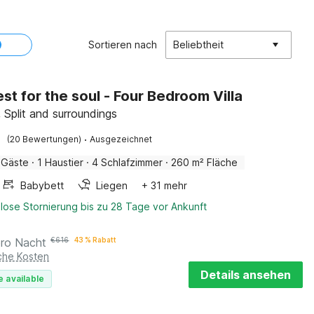
Sortieren nach
Beliebtheit
est for the soul - Four Bedroom Villa
 Split and surroundings
·
(20 Bewertungen)
Ausgezeichnet
 Gäste
·
1 Haustier
·
4 Schlafzimmer
·
260 m² Fläche
Babybett
Liegen
+ 31 mehr
lose Stornierung bis zu 28 Tage vor Ankunft
pro Nacht
€
616
43 % Rabatt
iche Kosten
Details ansehen
e available