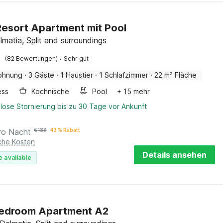
Resort Apartment mit Pool
lmatia, Split and surroundings
·
(82 Bewertungen)
Sehr gut
ohnung
·
3 Gäste
·
1 Haustier
·
1 Schlafzimmer
·
22 m² Fläche
ess
Kochnische
Pool
+ 15 mehr
lose Stornierung bis zu 30 Tage vor Ankunft
ro Nacht
€
183
43 % Rabatt
iche Kosten
Details ansehen
e available
edroom Apartment A2