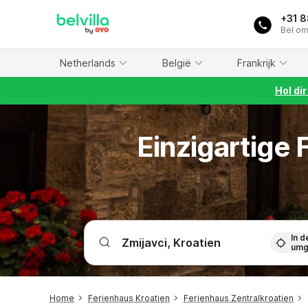
WIZARD MEMBER
+31 
Bel om
Netherlands
België
Frankrijk
Hol di
Einzigartige
In d
umg
Home
Ferienhaus Kroatien
Ferienhaus Zentralkroatien