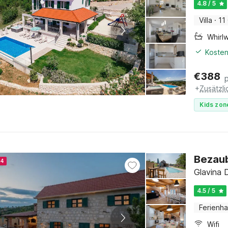
4.8 / 5
Villa
·
11
Whirl
Kosten
€
388
+
Zusätzl
Kids zon
Bezaub
24
Glavina D
4.5 / 5
Ferienh
Wifi