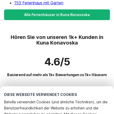
153 Ferienhaus mit Garten
Alle Ferienhäuser in Kuna Konavoska
Hören Sie von unseren 1k+ Kunden in
Kuna Konavoska
4.6/5
Basierend auf mehr als 1k+ Bewertungen zu 1k+ Häusern
Beliebteste Reiseziele für Urlaub
DIESE WEBSEITE VERWENDET COOKIES
Belvilla verwendet Cookies (und ähnliche Techniken), um die
Top-Städte mit Top-Annehmlichkeiten für den Urlaub
Benutzerfreundlichkeit der Website zu erhöhen und die
Ferienwohnungen doli