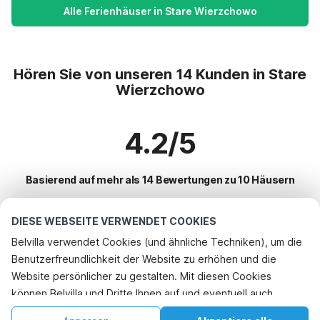
Alle Ferienhäuser in Stare Wierzchowo
Hören Sie von unseren 14 Kunden in Stare
Wierzchowo
4.2/5
Basierend auf mehr als 14 Bewertungen zu 10 Häusern
DIESE WEBSEITE VERWENDET COOKIES
Beliebteste Reiseziele für Urlaub
Belvilla verwendet Cookies (und ähnliche Techniken), um die
Benutzerfreundlichkeit der Website zu erhöhen und die
Top-Städte mit Top-Annehmlichkeiten für den Urlaub
Telefonisch buchen
Website persönlicher zu gestalten. Mit diesen Cookies
Ferienhaus mit Garten stepnica
können Belvilla und Dritte Ihnen auf und eventuell auch
Beliebte Ausstattungen für Urlaub in Stare-wierzchowo
Ferienhaus am See mielno
außerhalb unserer Website folgen, um Werbung Ihren
Ferienhaus mit Garten