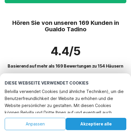
Hören Sie von unseren 169 Kunden in
Gualdo Tadino
4.4/5
Basierend auf mehr als 169 Bewertungen zu 154 Häusern
DIESE WEBSEITE VERWENDET COOKIES
Beliebteste Reiseziele für Urlaub
Belvilla verwendet Cookies (und ähnliche Techniken), um die
Benutzerfreundlichkeit der Website zu erhöhen und die
Top-Städte mit Top-Annehmlichkeiten für den Urlaub
Telefonisch buchen
Website persönlicher zu gestalten. Mit diesen Cookies
Kinderfreundliche Ferienunterkünfte spoleto
können Belvilla und Dritte Ihnen auf und eventuell auch
Beliebte Ausstattungen für Urlaub in Gualdo-tadino
Kinderfreundliche Ferienunterkünfte lisciano-niccone
außerhalb unserer Website folgen, um Werbung Ihren
Kinderfreundliche Ferienunterkünfte
Anpassen
Akzeptiere alle
Beliebte Städte für den Urlaub in Umbrien
Interessen anzupassen und das Teilen von Informationen über
Kinderfreundliche Ferienunterkünfte monte-santa-maria-tiberina
Ferienhaus mit Schwimmbad
Startseite
Wunschliste
Buchungen
Konto