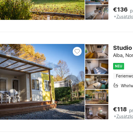
€
136
p
+
Zusätzl
Studio
Alba, No
NEU
Ferienw
Whirl
€
118
p
+
Zusätzl