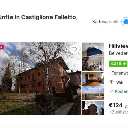
nfte in Castiglione Falletto,
Kartenansicht
Hillvi
24
Belveder
4.3 / 5
Ferienw
Wifi
Kosten
€
124
p
+
Zusätzl