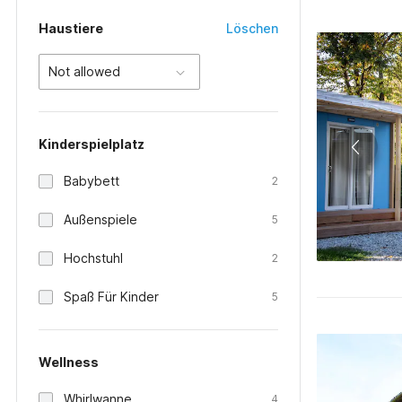
Haustiere
Löschen
Not allowed
Kinderspielplatz
Babybett
2
Außenspiele
5
Hochstuhl
2
Spaß Für Kinder
5
Wellness
Whirlwanne
4