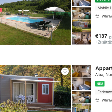
Mobile 
Whirl
€
137
p
+
Zusätzl
Appart
Alba, No
NEU
Ferienw
Whirl