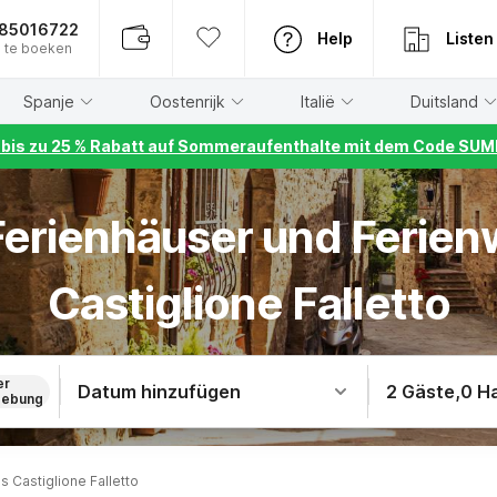
885016722
Help
Listen
 te boeken
Spanje
Oostenrijk
Italië
Duitsland
r bis zu 25 % Rabatt auf Sommeraufenthalte mit dem Code S
 Ferienhäuser und Ferie
Castiglione Falletto
er
Datum hinzufügen
2 Gäste
,
0 H
ebung
s Castiglione Falletto