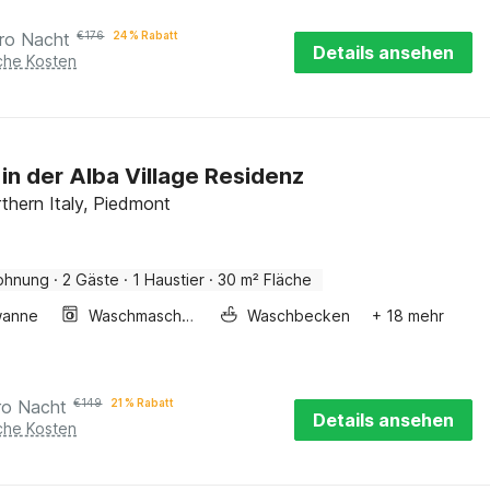
ro Nacht
€
176
24 % Rabatt
Details ansehen
iche Kosten
 in der Alba Village Residenz
rthern Italy, Piedmont
ohnung
·
2 Gäste
·
1 Haustier
·
30 m² Fläche
wanne
Waschmaschine
Waschbecken
+ 18 mehr
ro Nacht
€
149
21 % Rabatt
Details ansehen
iche Kosten