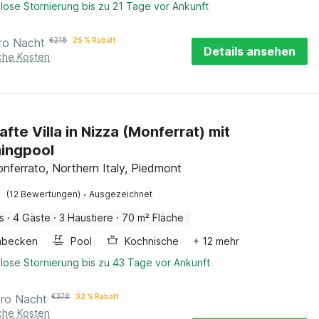
lose Stornierung bis zu 21 Tage vor Ankunft
ro Nacht
€
218
25 % Rabatt
Details ansehen
iche Kosten
afte Villa in Nizza (Monferrat) mit
ingpool
nferrato, Northern Italy, Piedmont
·
(12 Bewertungen)
Ausgezeichnet
s
·
4 Gäste
·
3 Haustiere
·
70 m² Fläche
hbecken
Pool
Kochnische
+ 12 mehr
lose Stornierung bis zu 43 Tage vor Ankunft
pro Nacht
€
378
32 % Rabatt
iche Kosten