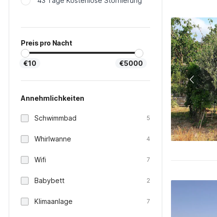
43 Tage Kostenlose Stornierung
Preis pro Nacht
€10
€5000
Annehmlichkeiten
Schwimmbad
5
Whirlwanne
4
Wifi
7
Babybett
2
Klimaanlage
7