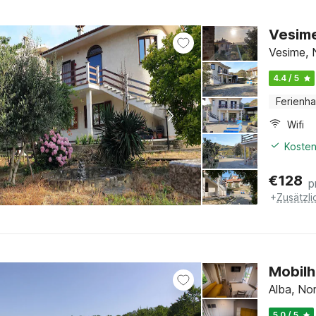
Vesime
Vesime, 
4.4 / 5
Ferienh
Wifi
Kosten
€
128
p
+
Zusätzl
Mobilh
Alba, No
5.0 / 5