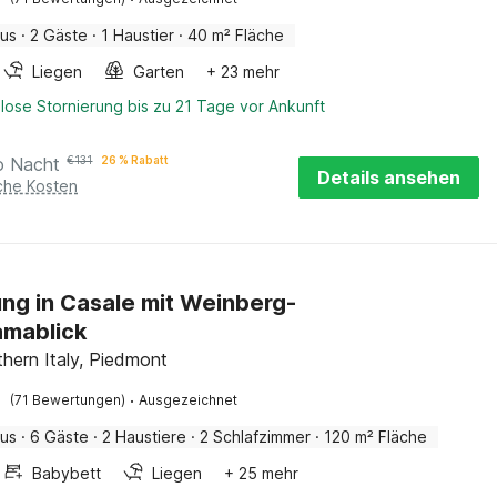
aus
·
2 Gäste
·
1 Haustier
·
40 m² Fläche
Liegen
Garten
+ 23 mehr
lose Stornierung bis zu 21 Tage vor Ankunft
o Nacht
€
131
26 % Rabatt
Details ansehen
iche Kosten
g in Casale mit Weinberg-
amablick
thern Italy, Piedmont
·
(71 Bewertungen)
Ausgezeichnet
aus
·
6 Gäste
·
2 Haustiere
·
2 Schlafzimmer
·
120 m² Fläche
Babybett
Liegen
+ 25 mehr