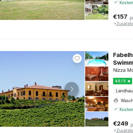
Kosten
€
157
p
+
Zusätzl
Fabelh
Swimm
Nizza Mo
4.5 / 5
Landhau
Wasc
Kosten
€
249
+
Zusätzl