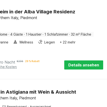
eim in der Alba Village Residenz
rthern Italy, Piedmont
Home
·
4 Gäste
·
1 Haustier
·
1 Schlafzimmer
·
32 m² Fläche
wanne
Wellness
Liegen
+ 22 mehr
ro Nacht
€
206
29 % Rabatt
Details ansehen
iche Kosten
 in Astigiana mit Wein & Aussicht
thern Italy, Piedmont
·
(71 Bewertungen)
Ausgezeichnet