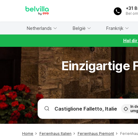
WIZARD MEMBER
+31 
Bel om
Netherlands
België
Frankrijk
Hol di
Einzigartige
In d
umg
Home
Ferienhaus Italien
Ferienhaus Piemont
Ferienhau