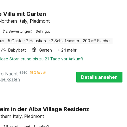
 Villa mit Garten
Northern Italy, Piedmont
·
(12 Bewertungen)
Sehr gut
aus
·
5 Gäste
·
2 Haustiere
·
2 Schlafzimmer
·
200 m² Fläche
Babybett
Garten
+ 24 mehr
lose Stornierung bis zu 21 Tage vor Ankunft
ro Nacht
€
240
45 % Rabatt
Details ansehen
iche Kosten
eim in der Alba Village Residenz
rthern Italy, Piedmont
·
(1 Bewertungen)
Fabelhaft