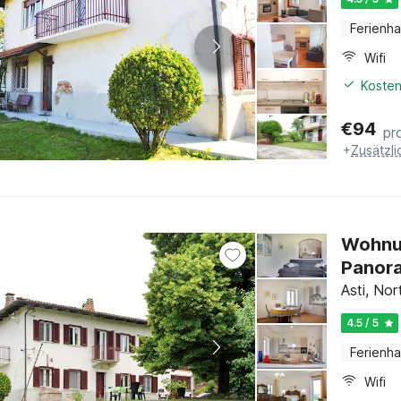
Ferienh
Wifi
Kosten
€
94
pr
+
Zusätzl
Wohnun
Panor
Asti, Nor
4.5 / 5
Ferienh
Wifi