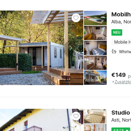
Mobilh
Alba, No
NEU
Mobile 
Whirl
€
149
p
+
Zusätzl
Studio
Asti, Nor
4.5 / 5