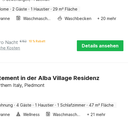
Home
·
2 Gäste
·
1 Haustier
·
29 m² Fläche
wanne
Waschmaschine
Waschbecken
+ 20 mehr
ro Nacht
€
152
10 % Rabatt
Details ansehen
iche Kosten
ement in der Alba Village Residenz
rthern Italy, Piedmont
ohnung
·
4 Gäste
·
1 Haustier
·
1 Schlafzimmer
·
47 m² Fläche
wanne
Wellness
Waschmaschine
+ 21 mehr