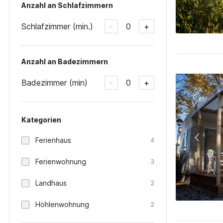
Anzahl an Schlafzimmern
Schlafzimmer (min.)
0
-
+
Anzahl an Badezimmern
Badezimmer (min)
0
-
+
Kategorien
Ferienhaus
4
Ferienwohnung
3
Landhaus
2
Höhlenwohnung
2