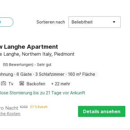
Sortieren nach
Beliebtheit
ew Langhe Apartment
e Langhe, Northern Italy, Piedmont
·
(55 Bewertungen)
Sehr gut
ohnung
·
6 Gäste
·
3 Schlafzimmer
·
160 m² Fläche
Tv
Backofen
+ 22 mehr
lose Stornierung bis zu 21 Tage vor Ankunft
ro Nacht
€
203
37 % Rabatt
Details ansehen
iche Kosten