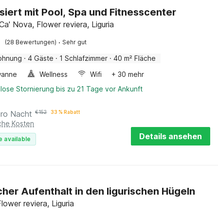
isiert mit Pool, Spa und Fitnesscenter
a' Nova, Flower reviera, Liguria
·
(28 Bewertungen)
Sehr gut
ohnung
·
4 Gäste
·
1 Schlafzimmer
·
40 m² Fläche
wanne
Wellness
Wifi
+ 30 mehr
lose Stornierung bis zu 21 Tage vor Ankunft
pro Nacht
€
152
33 % Rabatt
iche Kosten
Details ansehen
e available
icher Aufenthalt in den ligurischen Hügeln
Flower reviera, Liguria