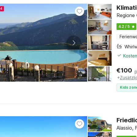
Klimat
24
Regione C
4.2 / 5
Ferienw
Whirl
Kosten
€
100
+
Zusätzl
Kids zon
Friedl
Alassio, 