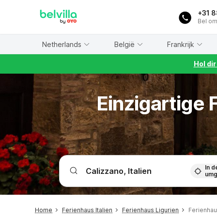
WIZARD MEMBER
+31 
Bel om
Netherlands
België
Frankrijk
Hol di
Einzigartige
In d
umg
Home
Ferienhaus Italien
Ferienhaus Ligurien
Ferienhau