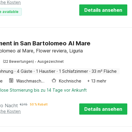
iche Kosten
Details ansehen
e available
ent in San Bartolomeo Al Mare
olomeo al Mare, Flower reviera, Liguria
·
(22 Bewertungen)
Ausgezeichnet
ohnung
·
4 Gäste
·
1 Haustier
·
1 Schlafzimmer
·
33 m² Fläche
ge
Waschmaschine
Kochnische
+ 13 mehr
lose Stornierung bis zu 14 Tage vor Ankunft
ro Nacht
€
245
50 % Rabatt
Details ansehen
iche Kosten