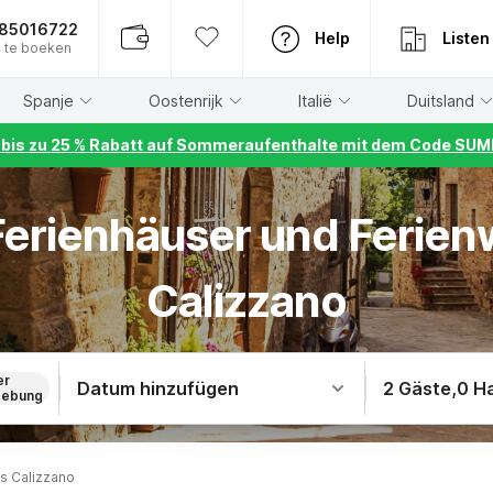
885016722
Help
Listen
 te boeken
Spanje
Oostenrijk
Italië
Duitsland
r bis zu 25 % Rabatt auf Sommeraufenthalte mit dem Code S
 Ferienhäuser und Ferie
Calizzano
er
Datum hinzufügen
2 Gäste
,
0 H
ebung
s Calizzano