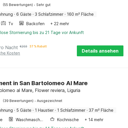
·
(55 Bewertungen)
Sehr gut
ohnung
·
6 Gäste
·
3 Schlafzimmer
·
160 m² Fläche
Tv
Backofen
+ 22 mehr
lose Stornierung bis zu 21 Tage vor Ankunft
ro Nacht
€
203
37 % Rabatt
Details ansehen
iche Kosten
ent in San Bartolomeo Al Mare
olomeo al Mare, Flower reviera, Liguria
·
(39 Bewertungen)
Ausgezeichnet
ohnung
·
5 Gäste
·
1 Haustier
·
1 Schlafzimmer
·
37 m² Fläche
ge
Waschmaschine
Kochnische
+ 14 mehr