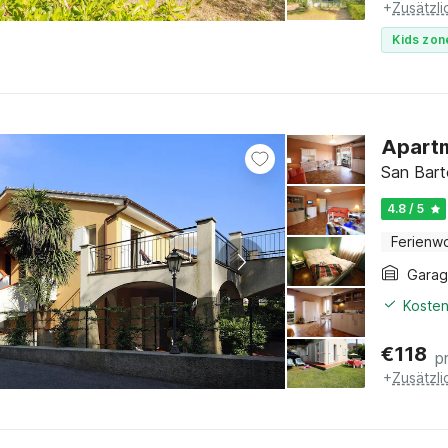
+
Zusätzl
Kids zon
Apartm
San Bart
4.8 / 5
Ferienw
Gara
Kosten
€
118
p
+
Zusätzl