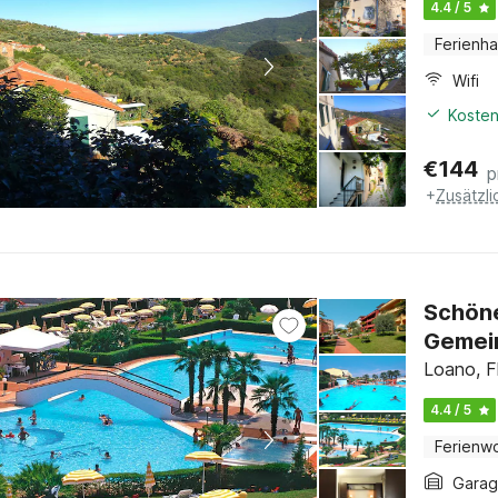
4.4 / 5
Ferienh
Wifi
Kosten
€
144
p
+
Zusätzl
Schöne
Gemei
Loano, Fl
4.4 / 5
Ferienw
Gara