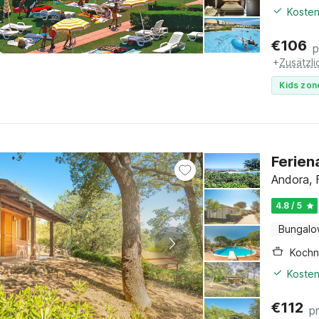
Kosten
€
106
p
+
Zusätzl
Kids zon
Ferien
Andora, F
4.8 / 5
Bungal
Kochn
Kosten
€
112
p