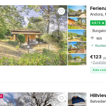
Ferien
Andora, F
4.8 / 5
Bungal
Wifi
Kosten
€
123
p
+
Zusätzl
Kids zon
Hillvi
24
Belveder