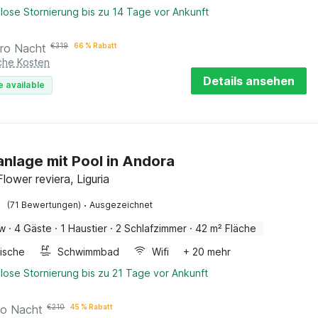
lose Stornierung bis zu 14 Tage vor Ankunft
ro Nacht
€
319
66 % Rabatt
iche Kosten
Details ansehen
e available
anlage mit Pool in Andora
lower reviera, Liguria
·
(71 Bewertungen)
Ausgezeichnet
ow
·
4 Gäste
·
1 Haustier
·
2 Schlafzimmer
·
42 m² Fläche
ische
Schwimmbad
Wifi
+ 20 mehr
lose Stornierung bis zu 21 Tage vor Ankunft
ro Nacht
€
210
45 % Rabatt