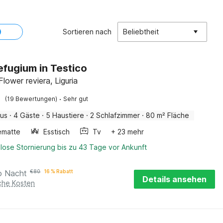
Sortieren nach
Beliebtheit
efugium in Testico
Flower reviera, Liguria
·
(19 Bewertungen)
Sehr gut
aus
·
4 Gäste
·
5 Haustiere
·
2 Schlafzimmer
·
80 m² Fläche
ematte
Esstisch
Tv
+ 23 mehr
lose Stornierung bis zu 43 Tage vor Ankunft
o Nacht
€
80
16 % Rabatt
Details ansehen
iche Kosten