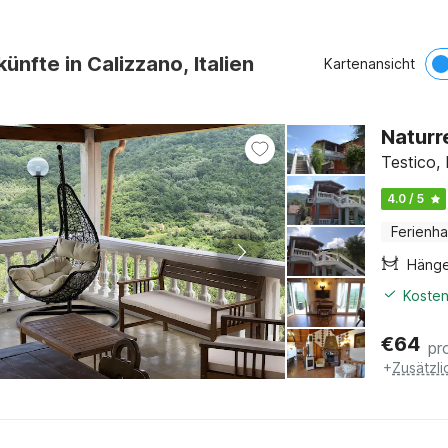
ünfte in Calizzano, Italien
Kartenansicht
Naturr
Testico, 
4.0 / 5
Ferienh
Häng
Kosten
€
64
pr
+
Zusätzl