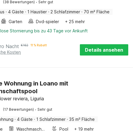
·
(38 Bewertungen)
Sehr gut
aus
·
4 Gäste
·
1 Haustier
·
2 Schlafzimmer
·
70 m² Fläche
Garten
Dvd-spieler
+ 25 mehr
lose Stornierung bis zu 43 Tage vor Ankunft
ro Nacht
€
162
11 % Rabatt
Details ansehen
iche Kosten
 Wohnung in Loano mit
nschaftspool
ower reviera, Liguria
·
(17 Bewertungen)
Sehr gut
ohnung
·
4 Gäste
·
1 Schlafzimmer
·
35 m² Fläche
ge
Waschmaschine
Pool
+ 19 mehr