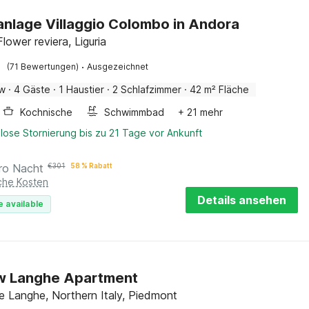
anlage Villaggio Colombo in Andora
lower reviera, Liguria
·
(71 Bewertungen)
Ausgezeichnet
ow
·
4 Gäste
·
1 Haustier
·
2 Schlafzimmer
·
42 m² Fläche
Kochnische
Schwimmbad
+ 21 mehr
lose Stornierung bis zu 21 Tage vor Ankunft
ro Nacht
€
301
58 % Rabatt
iche Kosten
Details ansehen
e available
ew Langhe Apartment
e Langhe, Northern Italy, Piedmont