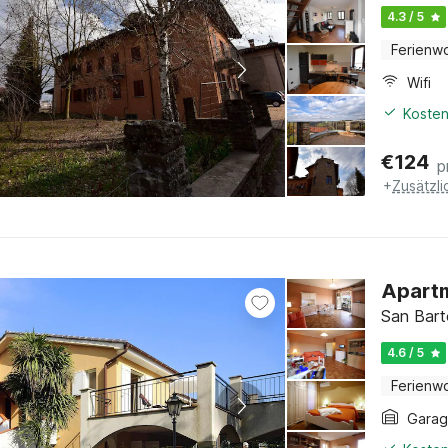
4.3 / 5
Ferienw
Wifi
Kosten
€
124
p
+
Zusätzl
Apartm
San Bart
4.6 / 5
Ferienw
Gara