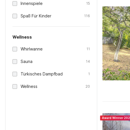
Innenspiele
15
Spaß Für Kinder
116
Wellness
Whirlwanne
11
Sauna
14
Türkisches Dampfbad
1
Wellness
20
Award Winner 20