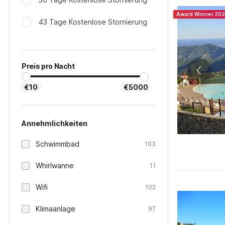
Award Winner 20
43 Tage Kostenlose Stornierung
Preis pro Nacht
€10
€5000
Annehmlichkeiten
Schwimmbad
103
Whirlwanne
11
Wifi
102
Klimaanlage
97