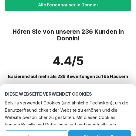
Alle Ferienhäuser in Donnini
Hören Sie von unseren 236 Kunden in
Donnini
4.4/5
Basierend auf mehr als 236 Bewertungen zu 195 Häusern
DIESE WEBSEITE VERWENDET COOKIES
Beliebteste Reiseziele für Urlaub
Belvilla verwendet Cookies (und ähnliche Techniken), um die
Benutzerfreundlichkeit der Website zu erhöhen und die
Top-Städte mit Top-Annehmlichkeiten für den Urlaub
Telefonisch buchen
Website persönlicher zu gestalten. Mit diesen Cookies
Kinderfreundliche Ferienunterkünfte cerbaia
können Belvilla und Dritte Ihnen auf und eventuell auch
Beliebte Ausstattungen für Urlaub in Donnini
Kinderfreundliche Ferienunterkünfte scandicci
außerhalb unserer Website folgen, um Werbung Ihren
Kinderfreundliche Ferienunterkünfte