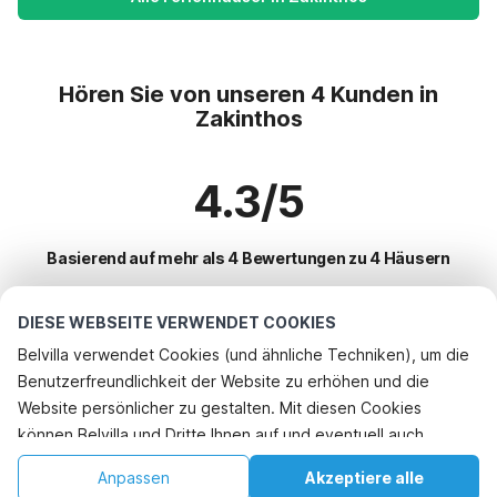
Hören Sie von unseren 4 Kunden in
Zakinthos
4.3/5
Basierend auf mehr als 4 Bewertungen zu 4 Häusern
DIESE WEBSEITE VERWENDET COOKIES
Beliebteste Reiseziele für Urlaub
Belvilla verwendet Cookies (und ähnliche Techniken), um die
Benutzerfreundlichkeit der Website zu erhöhen und die
Top-Städte mit Top-Annehmlichkeiten für den Urlaub
Telefonisch buchen
Website persönlicher zu gestalten. Mit diesen Cookies
Ferienhaus mit Garten zante
können Belvilla und Dritte Ihnen auf und eventuell auch
Beliebte Ausstattungen für Urlaub in Zakinthos
Ferienhaus mit Garten laganas
außerhalb unserer Website folgen, um Werbung Ihren
Ferienhaus mit Garten
Anpassen
Akzeptiere alle
Beliebte Städte für den Urlaub in Zakynthos
Interessen anzupassen und das Teilen von Informationen über
Ferienhaus mit Garten volimes