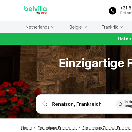
WIZARD MEMBER
+31 
Bel om
Netherlands
België
Frankrijk
Hol di
Einzigartige
In d
umg
Home
Ferienhaus Frankreich
Ferienhaus Zentral-Frankrei