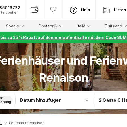
885016722
Help
Listen
 te boeken
Spanje
Oostenrijk
Italië
Duitsland
r bis zu 25 % Rabatt auf Sommeraufenthalte mit dem Code S
 Ferienhäuser und Ferie
Renaison
er
Datum hinzufügen
2 Gäste
,
0 H
ebung
ch
Ferienhaus Renaison