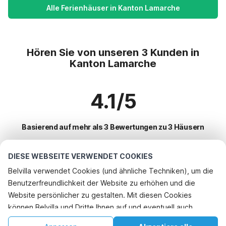
Alle Ferienhäuser in Kanton Lamarche
Hören Sie von unseren 3 Kunden in
Kanton Lamarche
4.1/5
Basierend auf mehr als 3 Bewertungen zu 3 Häusern
DIESE WEBSEITE VERWENDET COOKIES
Beliebteste Reiseziele für Urlaub
Belvilla verwendet Cookies (und ähnliche Techniken), um die
Benutzerfreundlichkeit der Website zu erhöhen und die
Top-Städte mit Top-Annehmlichkeiten für den Urlaub
Telefonisch buchen
Website persönlicher zu gestalten. Mit diesen Cookies
Urlaub mit Hund - Haustierfreundliche Ferienunterkünfte saint-die-
können Belvilla und Dritte Ihnen auf und eventuell auch
Beliebte Ausstattungen für Urlaub in Kanton-lamarche
des-vosges
außerhalb unserer Website folgen, um Werbung Ihren
Urlaub mit Hund - Haustierfreundliche Ferienunterkünfte fraize
Ferienwohnungen