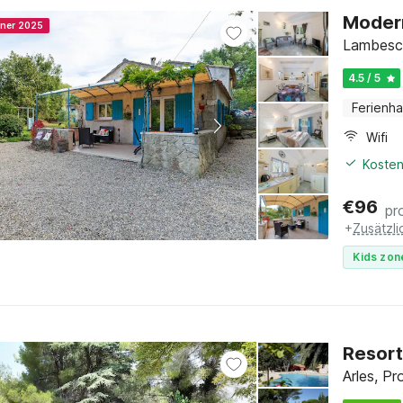
Modern
nner 2025
Lambesc,
4.5 / 5
Ferienh
Wifi
Kosten
€
96
pr
+
Zusätzl
Kids zon
Resort
Arles, Pr