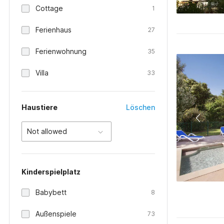
Cottage
1
Ferienhaus
27
Ferienwohnung
35
Villa
33
Haustiere
Löschen
Not allowed
Kinderspielplatz
Babybett
8
Außenspiele
73