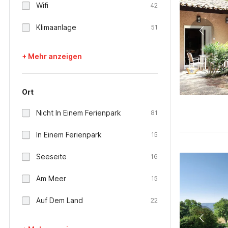
Wifi
42
Klimaanlage
51
+ Mehr anzeigen
Ort
Nicht In Einem Ferienpark
81
In Einem Ferienpark
15
Seeseite
16
Am Meer
15
Auf Dem Land
22