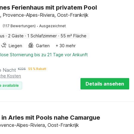
es Ferienhaus mit privatem Pool
 Provence-Alpes-Riviera, Oost-Frankrijk
·
(117 Bewertungen)
Ausgezeichnet
aus
·
2 Gäste
·
1 Schlafzimmer
·
55 m² Fläche
Liegen
Garten
+ 30 mehr
lose Stornierung bis zu 21 Tage vor Ankunft
o Nacht
€
226
55 % Rabatt
iche Kosten
Details ansehen
e available
 in Arles mit Pools nahe Camargue
ovence-Alpes-Riviera, Oost-Frankrijk