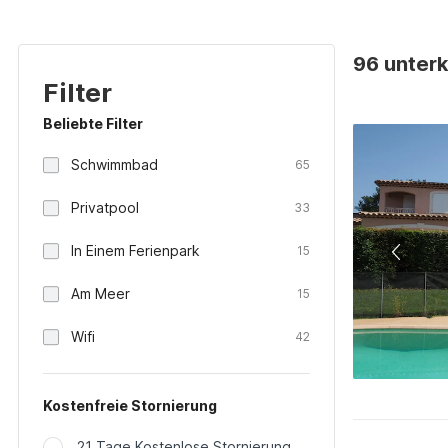
96 unterk
Filter
Beliebte Filter
Schwimmbad
65
Privatpool
33
In Einem Ferienpark
15
Am Meer
15
Wifi
42
Kostenfreie Stornierung
21 Tage Kostenlose Stornierung