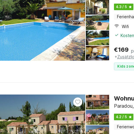
4.3 / 5
Ferienh
Wifi
Kosten
€
169
p
+
Zusätzl
Kids zon
Wohnun
Paradou,
4.2 / 5
Ferienw