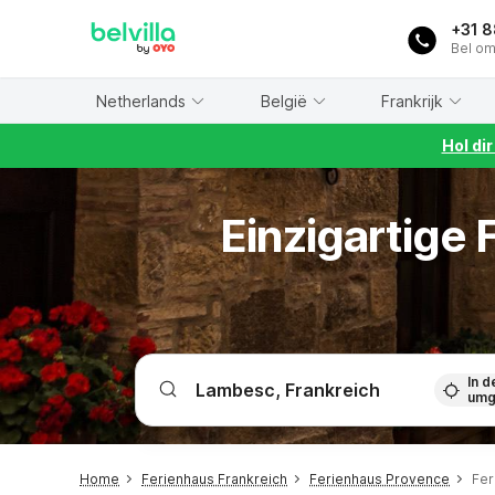
WIZARD MEMBER
+31 
Bel om
Netherlands
België
Frankrijk
Hol di
Einzigartige
In d
umg
Home
Ferienhaus Frankreich
Ferienhaus Provence
Fer