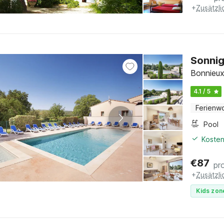
+
Zusätzl
Sonnig
Bonnieux
4.1 / 5
Ferienw
Pool
Kosten
€
87
pr
+
Zusätzl
Kids zon