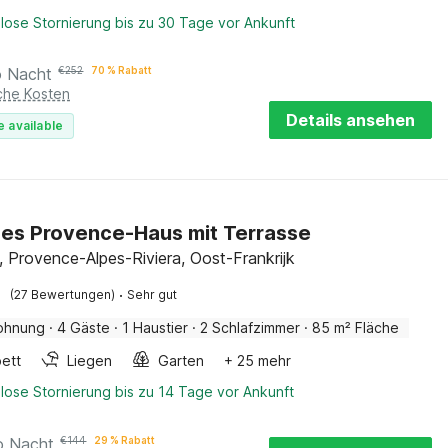
lose Stornierung bis zu 30 Tage vor Ankunft
o Nacht
€
252
70 % Rabatt
iche Kosten
Details ansehen
e available
es Provence-Haus mit Terrasse
 Provence-Alpes-Riviera, Oost-Frankrijk
·
(27 Bewertungen)
Sehr gut
ohnung
·
4 Gäste
·
1 Haustier
·
2 Schlafzimmer
·
85 m² Fläche
ett
Liegen
Garten
+ 25 mehr
lose Stornierung bis zu 14 Tage vor Ankunft
o Nacht
€
144
29 % Rabatt