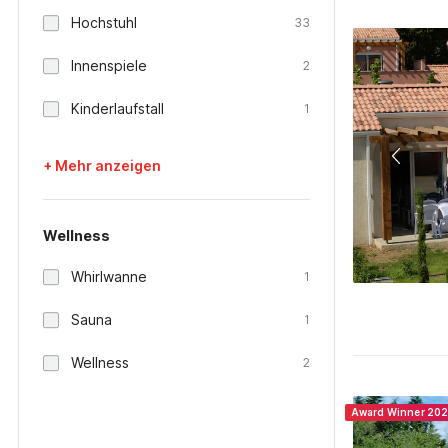
Hochstuhl
33
Innenspiele
2
Kinderlaufstall
1
+ Mehr anzeigen
Wellness
Whirlwanne
1
Sauna
1
Wellness
2
Award Winner 20