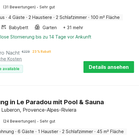
·
(31 Bewertungen)
Sehr gut
aus
·
4 Gäste
·
2 Haustiere
·
2 Schlafzimmer
·
100 m² Fläche
Babybett
Garten
+ 31 mehr
lose Stornierung bis zu 14 Tage vor Ankunft
ro Nacht
€
229
23 % Rabatt
iche Kosten
Details ansehen
e available
g in Le Paradou mit Pool & Sauna
 Luberon, Provence-Alpes-Riviera
·
(24 Bewertungen)
Sehr gut
ohnung
·
6 Gäste
·
1 Haustier
·
2 Schlafzimmer
·
45 m² Fläche