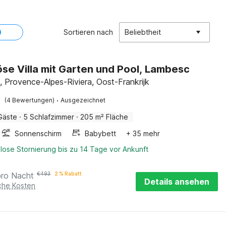
Sortieren nach
Beliebtheit
öse Villa mit Garten und Pool, Lambesc
 Provence-Alpes-Riviera, Oost-Frankrijk
·
(4 Bewertungen)
Ausgezeichnet
Gäste
·
5 Schlafzimmer
·
205 m² Fläche
Sonnenschirm
Babybett
+ 35 mehr
lose Stornierung bis zu 14 Tage vor Ankunft
pro Nacht
€
493
2 % Rabatt
Details ansehen
iche Kosten