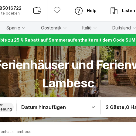
885016722
Help
Listen
 te boeken
Spanje
Oostenrijk
Italië
Duitsland
r bis zu 25 % Rabatt auf Sommeraufenthalte mit dem Code S
 Ferienhäuser und Ferie
Lambesc
er
Datum hinzufügen
2 Gäste
,
0 H
ebung
ienhaus Lambesc