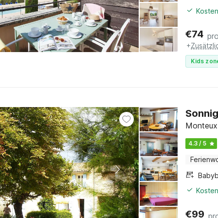
Kosten
€
74
pr
+
Zusätzl
Kids zon
Sonnig
Monteux,
4.3 / 5
Ferienw
Babyb
Kosten
€
99
pr