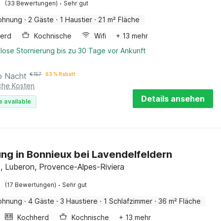
·
(33 Bewertungen)
Sehr gut
ohnung
·
2 Gäste
·
1 Haustier
·
21 m² Fläche
erd
Kochnische
Wifi
+ 13 mehr
lose Stornierung bis zu 30 Tage vor Ankunft
o Nacht
€
157
63 % Rabatt
iche Kosten
Details ansehen
e available
g in Bonnieux bei Lavendelfeldern
, Luberon, Provence-Alpes-Riviera
·
(17 Bewertungen)
Sehr gut
ohnung
·
4 Gäste
·
3 Haustiere
·
1 Schlafzimmer
·
36 m² Fläche
Kochherd
Kochnische
+ 13 mehr