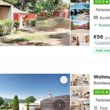
4.3 / 5
Ferienw
Kochh
Kosten
€
56
pr
+
Zusätzl
Kids zon
Wohnun
Bonnieux
4.2 / 5
Ferienw
Pool