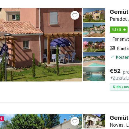
Gemütl
Paradou,
4.1 / 5
Ferienw
Kosten
€
52
pr
+
Zusätzl
Kids zon
Gemütl
24
Noves, L