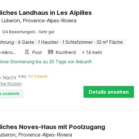
iches Landhaus in Les Alpilles
 Luberon, Provence-Alpes-Riviera
·
(24 Bewertungen)
Sehr gut
ohnung
·
4 Gäste
·
1 Haustier
·
1 Schlafzimmer
·
32 m² Fläche
Kombi-mikrowelle
Pool
Kochherd
+ 14 mehr
lose Stornierung bis zu 30 Tage vor Ankunft
o Nacht
€
162
67 % Rabatt
iche Kosten
Details ansehen
e available
iches Noves-Haus mit Poolzugang
uberon, Provence-Alpes-Riviera