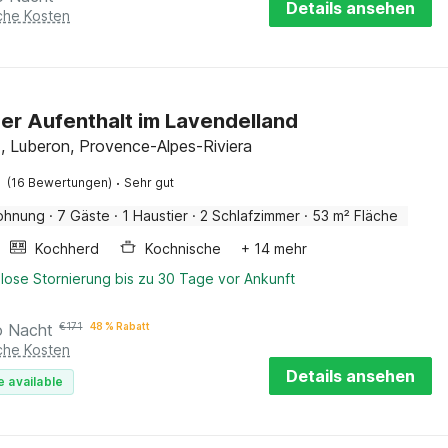
Details ansehen
iche Kosten
er Aufenthalt im Lavendelland
, Luberon, Provence-Alpes-Riviera
·
(16 Bewertungen)
Sehr gut
ohnung
·
7 Gäste
·
1 Haustier
·
2 Schlafzimmer
·
53 m² Fläche
Kochherd
Kochnische
+ 14 mehr
lose Stornierung bis zu 30 Tage vor Ankunft
o Nacht
€
171
48 % Rabatt
iche Kosten
Details ansehen
e available