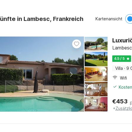
ünfte in Lambesc, Frankreich
Kartenansicht
Luxuri
Lambesc,
4.5 / 5
Villa
·
9 
Wifi
Kosten
€
453
+
Zusätzl