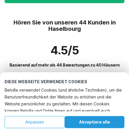
Hören Sie von unseren 44 Kunden in
Haselbourg
4.5/5
Basierend auf mehr als 44 Bewertungen zu 40 Häusern
DIESE WEBSEITE VERWENDET COOKIES
Beliebteste Reiseziele für Urlaub
Belvilla verwendet Cookies (und ähnliche Techniken), um die
Benutzerfreundlichkeit der Website zu erhöhen und die
Top-Städte mit Top-Annehmlichkeiten für den Urlaub
Website persönlicher zu gestalten. Mit diesen Cookies
Kinderfreundliche Ferienunterkünfte bleckhausen
können Belvilla und Dritte Ihnen auf und eventuell auch
Beliebte Ausstattungen für Urlaub in Haselbourg
Urlaub mit Hund - Haustierfreundliche Ferienunterkünfte albe
außerhalb unserer Website folgen, um Werbung Ihren
Ferienhaus mit BBQ
Anpassen
Akzeptiere alle
Beliebte Städte für den Urlaub in Moselle
Interessen anzupassen und das Teilen von Informationen über
Kinderfreundliche Ferienunterkünfte turquestein-blancrupt
Ferienhaus mit Garten
Startseite
Wunschliste
Buchungen
Konto