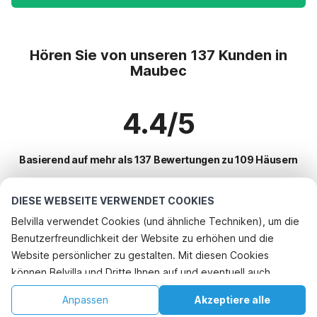
Hören Sie von unseren 137 Kunden in
Maubec
4.4/5
Basierend auf mehr als 137 Bewertungen zu 109 Häusern
DIESE WEBSEITE VERWENDET COOKIES
Beliebteste Reiseziele für Urlaub
Belvilla verwendet Cookies (und ähnliche Techniken), um die
Benutzerfreundlichkeit der Website zu erhöhen und die
Top-Städte mit Top-Annehmlichkeiten für den Urlaub
Telefonisch buchen
Website persönlicher zu gestalten. Mit diesen Cookies
Kinderfreundliche Ferienunterkünfte la-roque-sur-ceze
können Belvilla und Dritte Ihnen auf und eventuell auch
Beliebte Ausstattungen für Urlaub in Maubec
Kinderfreundliche Ferienunterkünfte le-thor
außerhalb unserer Website folgen, um Werbung Ihren
Kinderfreundliche Ferienunterkünfte
Anpassen
Akzeptiere alle
Beliebte Städte für den Urlaub in Luberon
Interessen anzupassen und das Teilen von Informationen über
Kinderfreundliche Ferienunterkünfte laudun-lardoise
Ferienhaus mit Schwimmbad
Startseite
Wunschliste
Buchungen
Konto