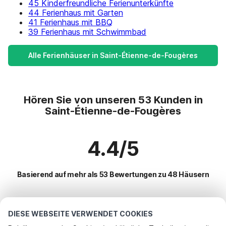
45 Kinderfreundliche Ferienunterkünfte
44 Ferienhaus mit Garten
41 Ferienhaus mit BBQ
39 Ferienhaus mit Schwimmbad
Alle Ferienhäuser in Saint-Étienne-de-Fougères
Hören Sie von unseren 53 Kunden in
Saint-Étienne-de-Fougères
4.4/5
Basierend auf mehr als 53 Bewertungen zu 48 Häusern
Beliebteste Reiseziele für Urlaub
DIESE WEBSEITE VERWENDET COOKIES