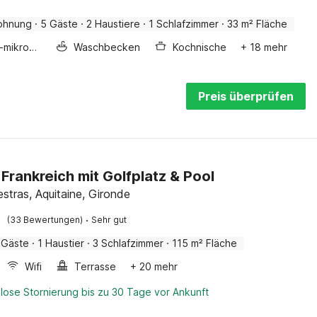
ohnung
·
5 Gäste
·
2 Haustiere
·
1 Schlafzimmer
·
33 m² Fläche
Kombi-mikrowelle
Waschbecken
Kochnische
+ 18 mehr
Preis überprüfen
n Frankreich mit Golfplatz & Pool
stras, Aquitaine, Gironde
·
(33 Bewertungen)
Sehr gut
 Gäste
·
1 Haustier
·
3 Schlafzimmer
·
115 m² Fläche
Wifi
Terrasse
+ 20 mehr
lose Stornierung bis zu 30 Tage vor Ankunft