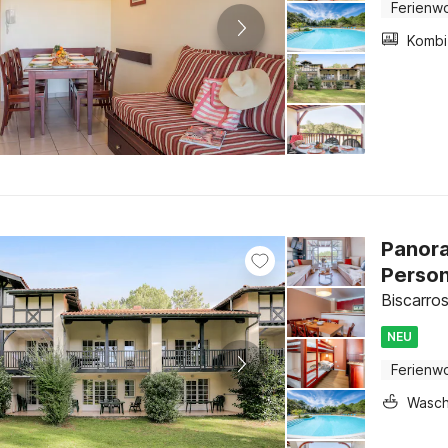
Ferienw
Panora
Perso
Biscarro
NEU
Ferienw
Wasc