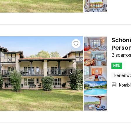
Schöne
Perso
Biscarro
NEU
Ferienw