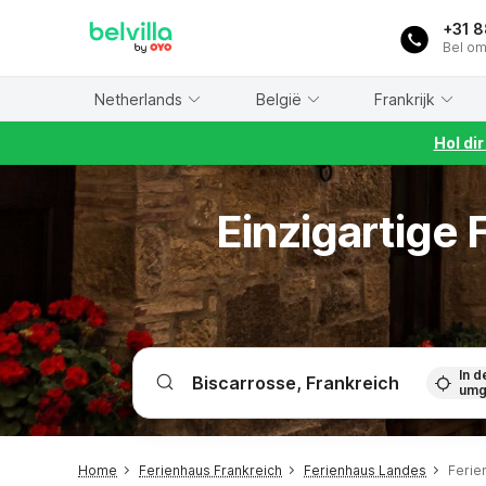
WIZARD MEMBER
+31 
Bel om
Netherlands
België
Frankrijk
Hol di
Einzigartige
In d
umg
Home
Ferienhaus Frankreich
Ferienhaus Landes
Ferie