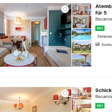
Atemb
für 5
Biscarro
NEU
Ferienw
Schick
Biscarro
NEU