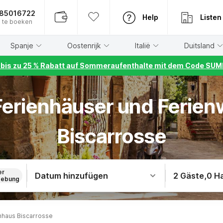
885016722
Help
Listen
 te boeken
Spanje
Oostenrijk
Italië
Duitsland
r bis zu 25 % Rabatt auf Sommeraufenthalte mit dem Code S
 Ferienhäuser und Ferie
Biscarrosse
er
Datum hinzufügen
2 Gäste
,
0 H
ebung
nhaus Biscarrosse