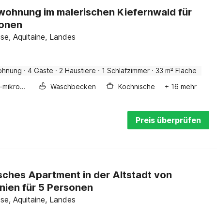
wohnung im malerischen Kiefernwald für
sonen
sse, Aquitaine, Landes
ohnung
·
4 Gäste
·
2 Haustiere
·
1 Schlafzimmer
·
33 m² Fläche
Kombi-mikrowelle
Waschbecken
Kochnische
+ 16 mehr
Preis überprüfen
sches Apartment in der Altstadt von
nien für 5 Personen
sse, Aquitaine, Landes