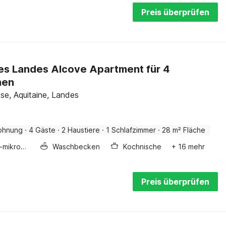
Preis überprüfen
s Landes Alcove Apartment für 4
nen
sse, Aquitaine, Landes
ohnung
·
4 Gäste
·
2 Haustiere
·
1 Schlafzimmer
·
28 m² Fläche
Kombi-mikrowelle
Waschbecken
Kochnische
+ 16 mehr
Preis überprüfen