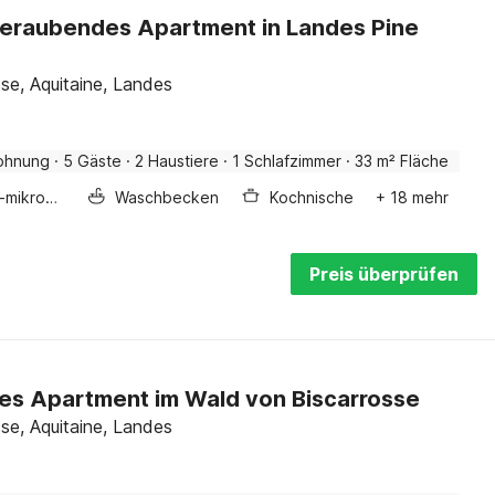
eraubendes Apartment in Landes Pine
sse, Aquitaine, Landes
ohnung
·
5 Gäste
·
2 Haustiere
·
1 Schlafzimmer
·
33 m² Fläche
Kombi-mikrowelle
Waschbecken
Kochnische
+ 18 mehr
Preis überprüfen
es Apartment im Wald von Biscarrosse
sse, Aquitaine, Landes