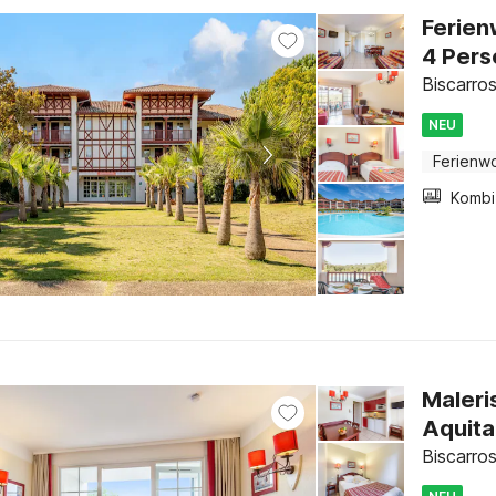
Ferien
4 Per
Biscarro
NEU
Ferienw
Maleri
Aquita
Biscarro