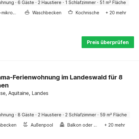
ohnung
·
6 Gäste
·
2 Haustiere
·
1 Schlafzimmer
·
51 m² Fläche
Kombi-mikrowelle
Waschbecken
Kochnische
+ 20 mehr
Preis überprüfen
ma-Ferienwohnung im Landeswald für 8
nen
sse, Aquitaine, Landes
ohnung
·
8 Gäste
·
2 Haustiere
·
2 Schlafzimmer
·
59 m² Fläche
hbecken
Außenpool
Balkon oder terrasse
+ 20 mehr