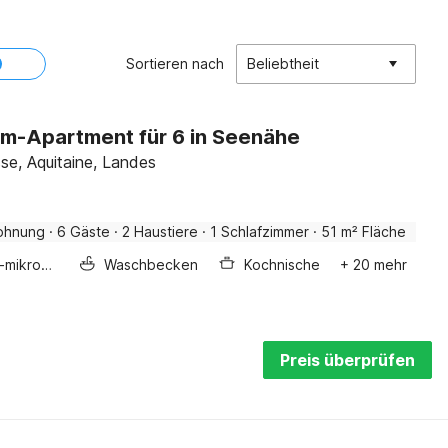
Sortieren nach
Beliebtheit
m-Apartment für 6 in Seenähe
sse, Aquitaine, Landes
ohnung
·
6 Gäste
·
2 Haustiere
·
1 Schlafzimmer
·
51 m² Fläche
Kombi-mikrowelle
Waschbecken
Kochnische
+ 20 mehr
Preis überprüfen