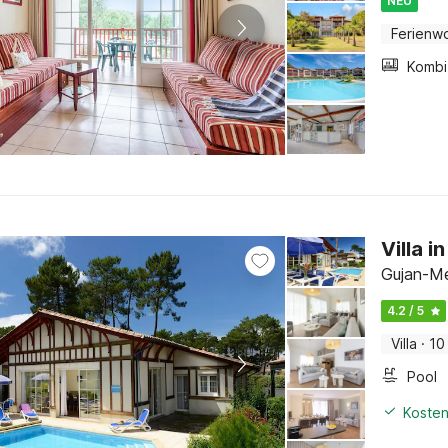
NEU
Ferienw
Villa i
Gujan-Me
4.2 / 5
Villa
·
10
Pool
Kosten