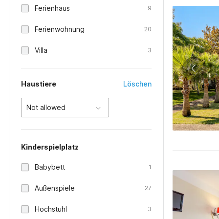
Ferienhaus
9
Ferienwohnung
20
Villa
3
Haustiere
Löschen
Not allowed
Kinderspielplatz
Babybett
1
Außenspiele
27
Hochstuhl
3