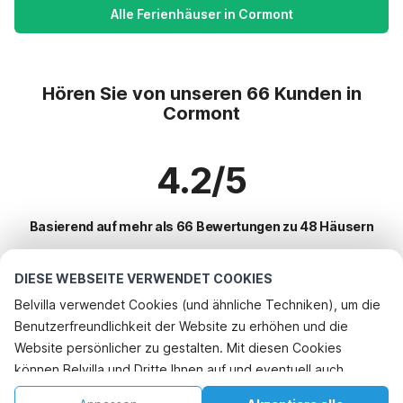
Alle Ferienhäuser in Cormont
Hören Sie von unseren 66 Kunden in
Cormont
4.2/5
Basierend auf mehr als 66 Bewertungen zu 48 Häusern
DIESE WEBSEITE VERWENDET COOKIES
Beliebteste Reiseziele für Urlaub
Belvilla verwendet Cookies (und ähnliche Techniken), um die
Benutzerfreundlichkeit der Website zu erhöhen und die
Top-Städte mit Top-Annehmlichkeiten für den Urlaub
Telefonisch buchen
Website persönlicher zu gestalten. Mit diesen Cookies
Ferienhaus am Meer kobenhavn
können Belvilla und Dritte Ihnen auf und eventuell auch
Beliebte Ausstattungen für Urlaub in Cormont
Ferienhaus auf einem Ferienpark gaillard
außerhalb unserer Website folgen, um Werbung Ihren
Urlaub mit Hund - Haustierfreundliche Ferienunterkünfte