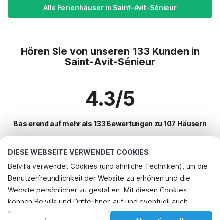
Alle Ferienhäuser in Saint-Avit-Sénieur
Hören Sie von unseren 133 Kunden in
Saint-Avit-Sénieur
4.3/5
Basierend auf mehr als 133 Bewertungen zu 107 Häusern
DIESE WEBSEITE VERWENDET COOKIES
Beliebteste Reiseziele für Urlaub
Belvilla verwendet Cookies (und ähnliche Techniken), um die
Benutzerfreundlichkeit der Website zu erhöhen und die
Top-Städte mit Top-Annehmlichkeiten für den Urlaub
Telefonisch buchen
Website persönlicher zu gestalten. Mit diesen Cookies
Kinderfreundliche Ferienunterkünfte les-eyzies-de-tayac-sireuil
können Belvilla und Dritte Ihnen auf und eventuell auch
Beliebte Ausstattungen für Urlaub in Saint-avit-senieur
Kinderfreundliche Ferienunterkünfte les-eyzies
außerhalb unserer Website folgen, um Werbung Ihren
Kinderfreundliche Ferienunterkünfte