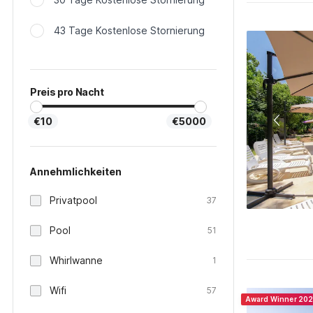
43 Tage Kostenlose Stornierung
Preis pro Nacht
€10
€5000
Annehmlichkeiten
Privatpool
37
Pool
51
Whirlwanne
1
Wifi
57
Award Winner 20