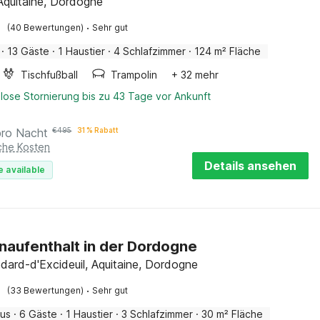
 Aquitaine, Dordogne
·
(40 Bewertungen)
Sehr gut
·
13 Gäste
·
1 Haustier
·
4 Schlafzimmer
·
124 m² Fläche
Tischfußball
Trampolin
+ 32 mehr
lose Stornierung bis zu 43 Tage vor Ankunft
pro Nacht
€
495
31 % Rabatt
iche Kosten
Details ansehen
e available
onaufenthalt in der Dordogne
dard-d'Excideuil, Aquitaine, Dordogne
·
(33 Bewertungen)
Sehr gut
aus
·
6 Gäste
·
1 Haustier
·
3 Schlafzimmer
·
30 m² Fläche