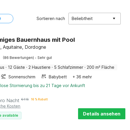
Sortieren nach
Beliebtheit
iges Bauernhaus mit Pool
l, Aquitaine, Dordogne
·
(86 Bewertungen)
Sehr gut
aus
·
12 Gäste
·
2 Haustiere
·
5 Schlafzimmer
·
200 m² Fläche
Sonnenschirm
Babybett
+ 36 mehr
lose Stornierung bis zu 21 Tage vor Ankunft
pro Nacht
€
416
16 % Rabatt
iche Kosten
Details ansehen
e available