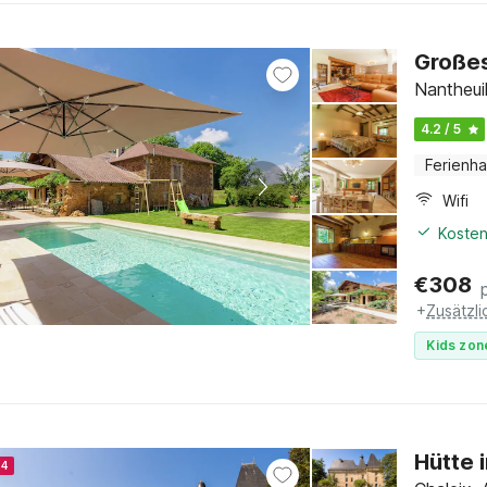
Großes
Nantheui
4.2 / 5
Ferienh
Wifi
Kosten
€
308
+
Zusätzl
Kids zon
Hütte 
24