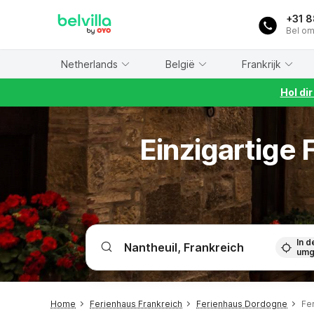
WIZARD MEMBER
+31 
Bel om
Netherlands
België
Frankrijk
Hol di
Einzigartige
In d
umg
Home
Ferienhaus Frankreich
Ferienhaus Dordogne
Fe