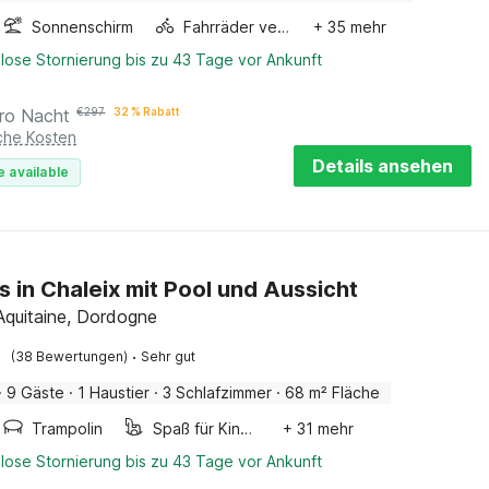
Sonnenschirm
Fahrräder verfügbar
+ 35 mehr
lose Stornierung bis zu 43 Tage vor Ankunft
ro Nacht
€
297
32 % Rabatt
iche Kosten
Details ansehen
e available
s in Chaleix mit Pool und Aussicht
 Aquitaine, Dordogne
·
(38 Bewertungen)
Sehr gut
·
9 Gäste
·
1 Haustier
·
3 Schlafzimmer
·
68 m² Fläche
Trampolin
Spaß für Kinder
+ 31 mehr
lose Stornierung bis zu 43 Tage vor Ankunft