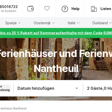
885016722
Help
Listen
 te boeken
Spanje
Oostenrijk
Italië
Duitsland
r bis zu 25 % Rabatt auf Sommeraufenthalte mit dem Code S
 Ferienhäuser und Ferie
Nantheuil
er
Datum hinzufügen
2 Gäste
,
0 H
ebung
rienhaus Nantheuil