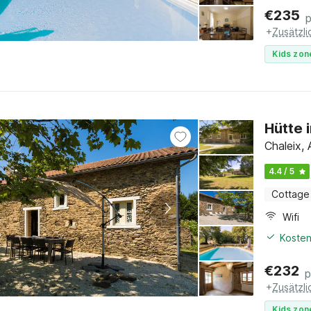
€
235
+
Zusätzl
Kids zon
Hütte 
Chaleix,
4.4 / 5
Cottage
Wifi
Kosten
€
232
p
+
Zusätzl
Kids zon