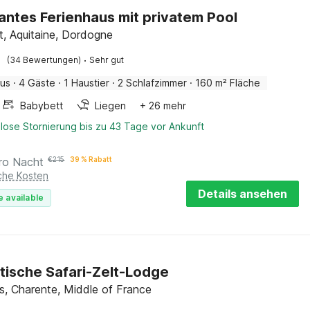
ntes Ferienhaus mit privatem Pool
t, Aquitaine, Dordogne
·
(34 Bewertungen)
Sehr gut
aus
·
4 Gäste
·
1 Haustier
·
2 Schlafzimmer
·
160 m² Fläche
Babybett
Liegen
+ 26 mehr
lose Stornierung bis zu 43 Tage vor Ankunft
ro Nacht
€
215
39 % Rabatt
iche Kosten
Details ansehen
e available
ische Safari-Zelt-Lodge
s, Charente, Middle of France