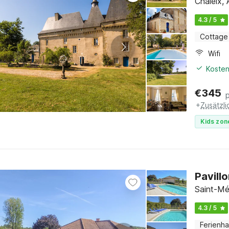
Chaleix,
4.3 / 5
Cottage
Wifi
Kosten
€
345
+
Zusätzl
Kids zon
Pavill
Saint-Mé
4.3 / 5
Ferienh