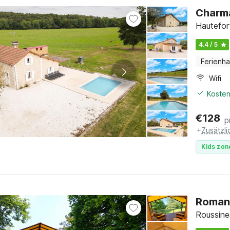
Charma
Hautefor
4.4 / 5
Ferienh
Wifi
Kosten
€
128
p
+
Zusätzl
Kids zon
Romant
Roussine