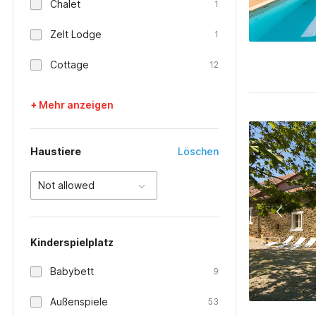
Chalet
1
Zelt Lodge
1
Cottage
12
+ Mehr anzeigen
Haustiere
Löschen
Not allowed
Kinderspielplatz
Babybett
9
Außenspiele
53