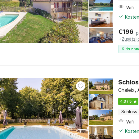
Wifi
Kosten
€
196
p
+
Zusätzl
Kids zon
Schlos
Chaleix,
4.3 / 5
Schloss
Wifi
Kosten