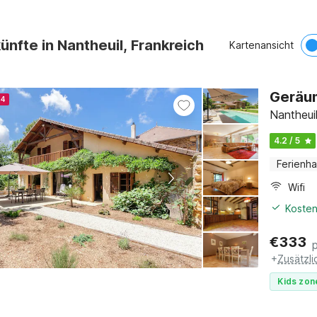
ünfte in Nantheuil, Frankreich
Kartenansicht
Geräum
24
Nantheui
4.2 / 5
Ferienh
Wifi
Kosten
€
333
+
Zusätzl
Kids zon