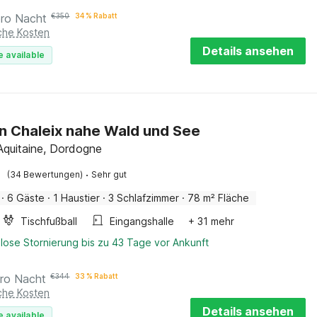
pro Nacht
€
350
34 % Rabatt
iche Kosten
Details ansehen
e available
in Chaleix nahe Wald und See
 Aquitaine, Dordogne
·
(34 Bewertungen)
Sehr gut
·
6 Gäste
·
1 Haustier
·
3 Schlafzimmer
·
78 m² Fläche
Tischfußball
Eingangshalle
+ 31 mehr
lose Stornierung bis zu 43 Tage vor Ankunft
ro Nacht
€
344
33 % Rabatt
iche Kosten
Details ansehen
e available