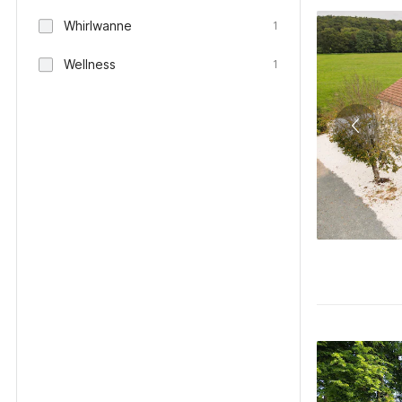
Whirlwanne
1
Wellness
1