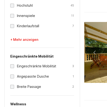
Hochstuhl
45
Innenspiele
11
Kinderlaufstall
7
+ Mehr anzeigen
Eingeschränkte Mobilität
Eingeschränkte Mobilität
3
Angepasste Dusche
1
Breite Passage
2
Wellness