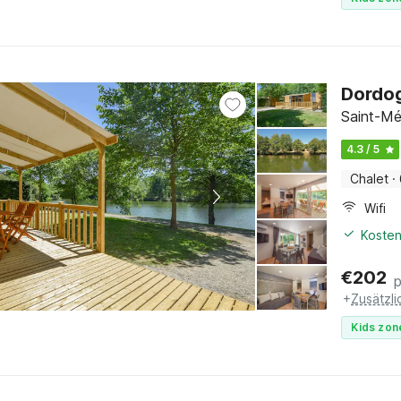
Dordog
Saint-Mé
4.3 / 5
Chalet
·
Wifi
Kosten
€
202
+
Zusätzl
Kids zon