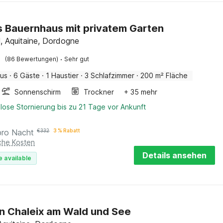
 Bauernhaus mit privatem Garten
l, Aquitaine, Dordogne
·
(86 Bewertungen)
Sehr gut
aus
·
6 Gäste
·
1 Haustier
·
3 Schlafzimmer
·
200 m² Fläche
Sonnenschirm
Trockner
+ 35 mehr
lose Stornierung bis zu 21 Tage vor Ankunft
pro Nacht
€
332
3 % Rabatt
iche Kosten
Details ansehen
e available
in Chaleix am Wald und See