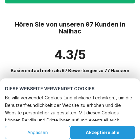
Hören Sie von unseren 97 Kunden in
Nailhac
4.3/5
Basierend auf mehr als 97 Bewertungen zu 77 Häusern
DIESE WEBSEITE VERWENDET COOKIES
Beliebteste Reiseziele für Urlaub
Belvilla verwendet Cookies (und ähnliche Techniken), um die
Benutzerfreundlichkeit der Website zu erhöhen und die
Top-Städte mit Top-Annehmlichkeiten für den Urlaub
Website persönlicher zu gestalten. Mit diesen Cookies
Kinderfreundliche Ferienunterkünfte les-eyzies-de-tayac-sireuil
können Belvilla und Dritte Ihnen auf und eventuell auch
Beliebte Ausstattungen für Urlaub in Nailhac
Kinderfreundliche Ferienunterkünfte les-eyzies
außerhalb unserer Website folgen, um Werbung Ihren
Kinderfreundliche Ferienunterkünfte
Anpassen
Akzeptiere alle
Beliebte Städte für den Urlaub in Dordogne
Interessen anzupassen und das Teilen von Informationen über
Kinderfreundliche Ferienunterkünfte marcillac-saint-quentin
Ferienhaus mit Schwimmbad
Startseite
Wunschliste
Buchungen
Konto