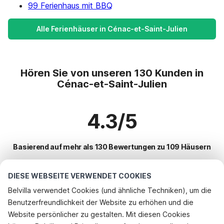
99 Ferienhaus mit BBQ
Alle Ferienhäuser in Cénac-et-Saint-Julien
Hören Sie von unseren 130 Kunden in
Cénac-et-Saint-Julien
4.3/5
Basierend auf mehr als 130 Bewertungen zu 109 Häusern
DIESE WEBSEITE VERWENDET COOKIES
Beliebteste Reiseziele für Urlaub
Belvilla verwendet Cookies (und ähnliche Techniken), um die
Benutzerfreundlichkeit der Website zu erhöhen und die
Top-Städte mit Top-Annehmlichkeiten für den Urlaub
Telefonisch buchen
Website persönlicher zu gestalten. Mit diesen Cookies
Kinderfreundliche Ferienunterkünfte les-eyzies-de-tayac-sireuil