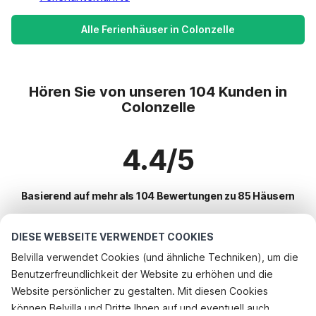
Alle Ferienhäuser in Colonzelle
Hören Sie von unseren 104 Kunden in
Colonzelle
4.4/5
Basierend auf mehr als 104 Bewertungen zu 85 Häusern
DIESE WEBSEITE VERWENDET COOKIES
Beliebteste Reiseziele für Urlaub
Belvilla verwendet Cookies (und ähnliche Techniken), um die
Benutzerfreundlichkeit der Website zu erhöhen und die
Top-Städte mit Top-Annehmlichkeiten für den Urlaub
Website persönlicher zu gestalten. Mit diesen Cookies
Kinderfreundliche Ferienunterkünfte pierrelatte
können Belvilla und Dritte Ihnen auf und eventuell auch
Beliebte Ausstattungen für Urlaub in Colonzelle