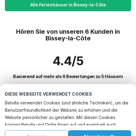
Alle Ferienhäuser in Bissey-la-Côte
Hören Sie von unseren 6 Kunden in
Bissey-la-Côte
4.4/5
Basierend auf mehr als 6 Bewertungen zu 5 Häusern
DIESE WEBSEITE VERWENDET COOKIES
Beliebteste Reiseziele für Urlaub
Belvilla verwendet Cookies (und ähnliche Techniken), um die
Benutzerfreundlichkeit der Website zu erhöhen und die
Top-Städte mit Top-Annehmlichkeiten für den Urlaub
Telefonisch buchen
Website persönlicher zu gestalten. Mit diesen Cookies
Kinderfreundliche Ferienunterkünfte dompierre-les-ormes
können Belvilla und Dritte Ihnen auf und eventuell auch
Beliebte Ausstattungen für Urlaub in Bissey-la-cote
Kinderfreundliche Ferienunterkünfte mont-saint-jean
außerhalb unserer Website folgen, um Werbung Ihren
Kinderfreundliche Ferienunterkünfte