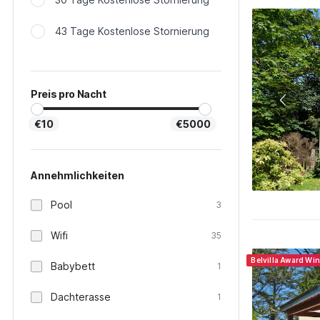
43 Tage Kostenlose Stornierung
Preis pro Nacht
€10
€5000
Annehmlichkeiten
Pool
3
Wifi
35
Belvilla Award Wi
Babybett
1
Dachterasse
1