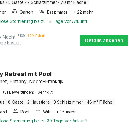
aus
·
5 Gäste
·
2 Schlafzimmer
·
70 m² Fläche
ner
Garten
Esszimmer
+ 22 mehr
lose Stornierung bis zu 14 Tage vor Ankunft
o Nacht
€
139
32 % Rabatt
Details ansehen
iche Kosten
ny Retreat mit Pool
het, Brittany, Noord-Frankrijk
·
(31 Bewertungen)
Sehr gut
aus
·
8 Gäste
·
2 Haustiere
·
3 Schlafzimmer
·
48 m² Fläche
erd
Pool
Wifi
+ 15 mehr
lose Stornierung bis zu 30 Tage vor Ankunft