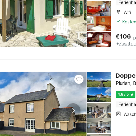
Ferienh
Wifi
Kosten
€
106
p
+
Zusätzl
Doppel
Plurien, 
4.8 / 5
Ferienh