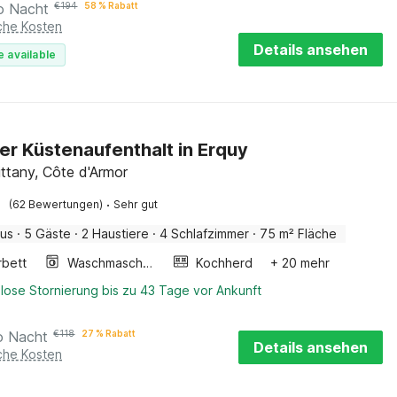
o Nacht
€
194
58 % Rabatt
iche Kosten
Details ansehen
e available
ller Küstenaufenthalt in Erquy
ittany, Côte d'Armor
·
(62 Bewertungen)
Sehr gut
aus
·
5 Gäste
·
2 Haustiere
·
4 Schlafzimmer
·
75 m² Fläche
rbett
Waschmaschine
Kochherd
+ 20 mehr
lose Stornierung bis zu 43 Tage vor Ankunft
o Nacht
€
118
27 % Rabatt
Details ansehen
iche Kosten