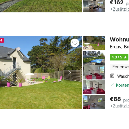
€
162
p
+
Zusätzl
Wohnu
24
Erquy, Br
4.3 / 5
Ferienw
Kosten
€
88
pr
+
Zusätzl