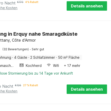
ro Nacht
€
170
4 % Rabatt
Details ansehen
iche Kosten
ng in Erquy nahe Smaragdküste
ittany, Côte d'Armor
·
(32 Bewertungen)
Sehr gut
ohnung
·
4 Gäste
·
2 Schlafzimmer
·
50 m² Fläche
Waschmaschine
Kochherd
Wifi
+ 17 mehr
lose Stornierung bis zu 14 Tage vor Ankunft
o Nacht
€
126
27 % Rabatt
Details ansehen
iche Kosten