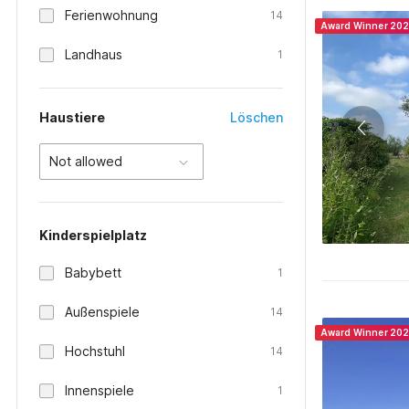
Ferienwohnung
14
Award Winner 20
Landhaus
1
Haustiere
Löschen
Not allowed
Kinderspielplatz
Babybett
1
Außenspiele
14
Award Winner 20
Hochstuhl
14
Innenspiele
1