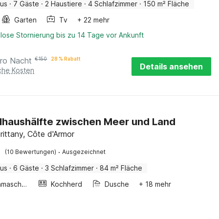
aus
·
7 Gäste
·
2 Haustiere
·
4 Schlafzimmer
·
150 m² Fläche
Garten
Tv
+ 22 mehr
lose Stornierung bis zu 14 Tage vor Ankunft
ro Nacht
€
150
28 % Rabatt
Details ansehen
iche Kosten
haushälfte zwischen Meer und Land
Brittany, Côte d'Armor
·
(10 Bewertungen)
Ausgezeichnet
aus
·
6 Gäste
·
3 Schlafzimmer
·
84 m² Fläche
Waschmaschine
Kochherd
Dusche
+ 18 mehr