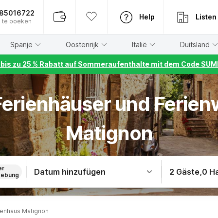
885016722
Help
Listen
 te boeken
Spanje
Oostenrijk
Italië
Duitsland
r bis zu 25 % Rabatt auf Sommeraufenthalte mit dem Code S
 Ferienhäuser und Ferie
Matignon
er
Datum hinzufügen
2 Gäste
,
0 H
ebung
ienhaus Matignon