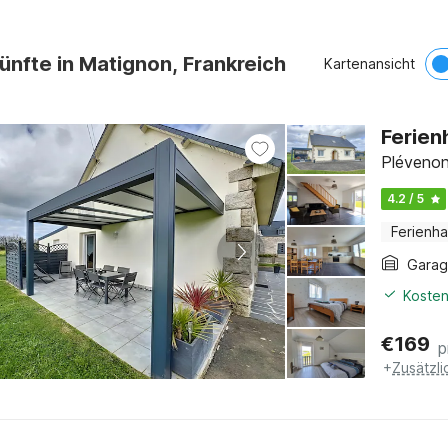
ünfte in Matignon, Frankreich
Kartenansicht
Ferien
Plévenon
4.2 / 5
Ferienh
Gara
Kosten
€
169
p
+
Zusätzl