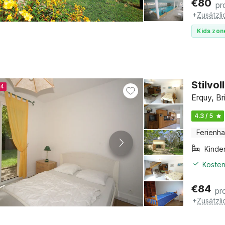
€
80
pr
+
Zusätzl
Kids zon
Stilvo
24
Erquy, Br
4.3 / 5
Ferienh
Kinde
Kosten
€
84
pr
+
Zusätzl