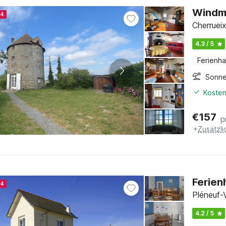
Windmü
24
Cherrueix
4.3 / 5
Ferienh
Sonne
Kosten
€
157
p
+
Zusätzl
Ferien
24
Pléneuf-
4.2 / 5