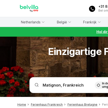
WIZARD MEMBER
+31 
Bel om
Netherlands
België
Frankrijk
Hol di
Einzigartige
In d
umg
Home
Ferienhaus Frankreich
Ferienhaus Bretagne
Fer