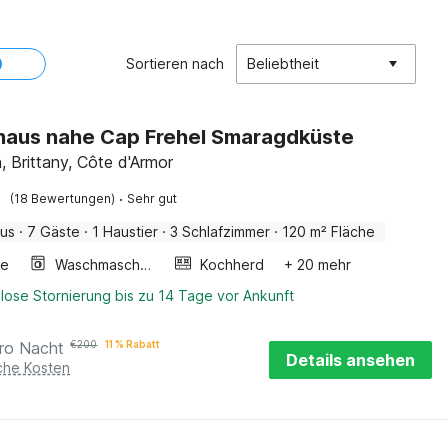
Sortieren nach
Beliebtheit
haus nahe Cap Frehel Smaragdküste
, Brittany, Côte d'Armor
·
(18 Bewertungen)
Sehr gut
aus
·
7 Gäste
·
1 Haustier
·
3 Schlafzimmer
·
120 m² Fläche
ge
Waschmaschine
Kochherd
+ 20 mehr
lose Stornierung bis zu 14 Tage vor Ankunft
ro Nacht
€
200
11 % Rabatt
Details ansehen
iche Kosten