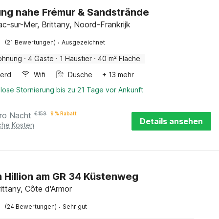
ng nahe Frémur & Sandstrände
ac-sur-Mer, Brittany, Noord-Frankrijk
·
(21 Bewertungen)
Ausgezeichnet
ohnung
·
4 Gäste
·
1 Haustier
·
40 m² Fläche
erd
Wifi
Dusche
+ 13 mehr
lose Stornierung bis zu 21 Tage vor Ankunft
ro Nacht
€
159
9 % Rabatt
Details ansehen
iche Kosten
n Hillion am GR 34 Küstenweg
Brittany, Côte d'Armor
·
(24 Bewertungen)
Sehr gut