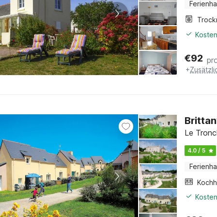
Ferienh
Trock
Kosten
€
92
pr
+
Zusätzl
Britta
Le Tronc
4.0 / 5
Ferienh
Kochh
Kosten