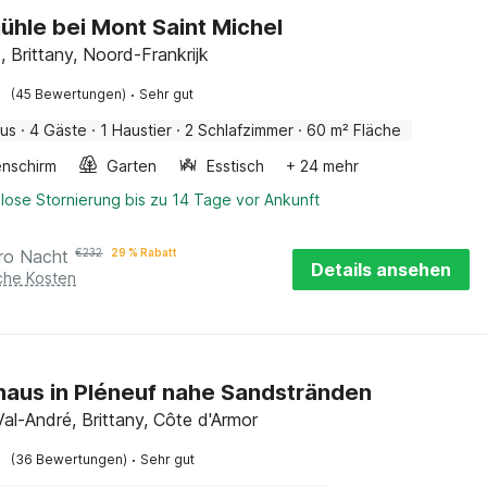
hle bei Mont Saint Michel
, Brittany, Noord-Frankrijk
·
(45 Bewertungen)
Sehr gut
aus
·
4 Gäste
·
1 Haustier
·
2 Schlafzimmer
·
60 m² Fläche
nschirm
Garten
Esstisch
+ 24 mehr
lose Stornierung bis zu 14 Tage vor Ankunft
ro Nacht
€
232
29 % Rabatt
Details ansehen
iche Kosten
haus in Pléneuf nahe Sandstränden
Val-André, Brittany, Côte d'Armor
·
(36 Bewertungen)
Sehr gut