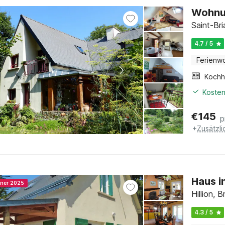
Wohnu
Saint-Bri
4.7 / 5
Ferienw
Kochh
Kosten
€
145
p
+
Zusätzl
Haus i
nner 2025
Hillion, 
4.3 / 5