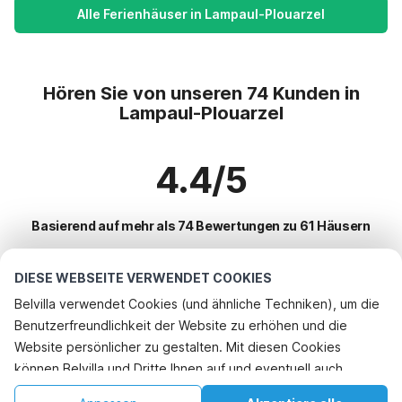
Alle Ferienhäuser in Lampaul-Plouarzel
Hören Sie von unseren 74 Kunden in
Lampaul-Plouarzel
4.4/5
Basierend auf mehr als 74 Bewertungen zu 61 Häusern
DIESE WEBSEITE VERWENDET COOKIES
Beliebteste Reiseziele für Urlaub
Belvilla verwendet Cookies (und ähnliche Techniken), um die
Benutzerfreundlichkeit der Website zu erhöhen und die
Top-Städte mit Top-Annehmlichkeiten für den Urlaub
Website persönlicher zu gestalten. Mit diesen Cookies
Ferienhaus am Meer hanvec
können Belvilla und Dritte Ihnen auf und eventuell auch
Beliebte Ausstattungen für Urlaub in Lampaul-plouarzel
Ferienhaus am Meer plouneventer
außerhalb unserer Website folgen, um Werbung Ihren
Ferienhaus am Meer