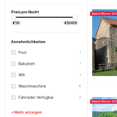
Preis pro Nacht
Award Winner 20
€10
€5000
Annehmlichkeiten
Pool
1
Babybett
1
Wifi
1
Waschmaschine
6
Fahrräder Verfügbar
2
Award Winner 20
+ Mehr anzeigen