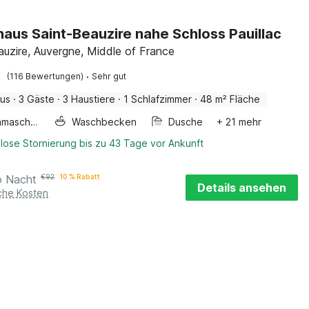
haus Saint-Beauzire nahe Schloss Pauillac
auzire, Auvergne, Middle of France
·
(116 Bewertungen)
Sehr gut
aus
·
3 Gäste
·
3 Haustiere
·
1 Schlafzimmer
·
48 m² Fläche
Waschmaschine
Waschbecken
Dusche
+ 21 mehr
lose Stornierung bis zu 43 Tage vor Ankunft
o Nacht
€
92
10 % Rabatt
Details ansehen
iche Kosten