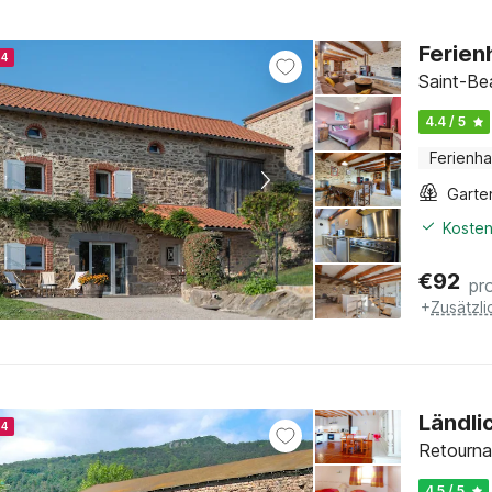
Ferien
24
Saint-Be
4.4 / 5
Ferienh
Garte
Kosten
€
92
pr
+
Zusätzl
Ländli
24
Retourna
4.5 / 5