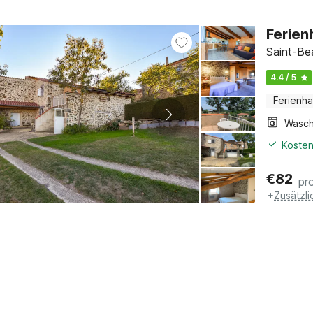
Ferien
Saint-Be
4.4 / 5
Ferienh
Kosten
€
82
pr
+
Zusätzl