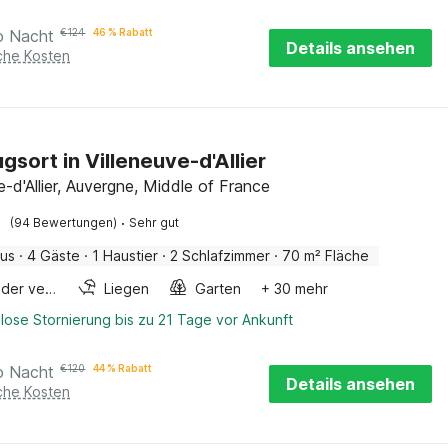
o Nacht
€
124
46 % Rabatt
Details ansehen
iche Kosten
gsort in Villeneuve-d'Allier
e-d'Allier, Auvergne, Middle of France
·
(94 Bewertungen)
Sehr gut
aus
·
4 Gäste
·
1 Haustier
·
2 Schlafzimmer
·
70 m² Fläche
Fahrräder verfügbar
Liegen
Garten
+ 30 mehr
lose Stornierung bis zu 21 Tage vor Ankunft
o Nacht
€
120
44 % Rabatt
Details ansehen
iche Kosten