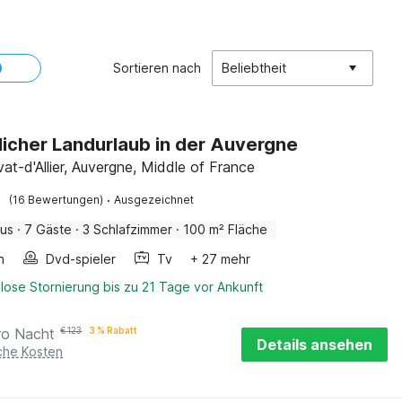
Sortieren nach
Beliebtheit
icher Landurlaub in der Auvergne
vat-d'Allier, Auvergne, Middle of France
·
(16 Bewertungen)
Ausgezeichnet
aus
·
7 Gäste
·
3 Schlafzimmer
·
100 m² Fläche
n
Dvd-spieler
Tv
+ 27 mehr
lose Stornierung bis zu 21 Tage vor Ankunft
ro Nacht
€
123
3 % Rabatt
Details ansehen
iche Kosten