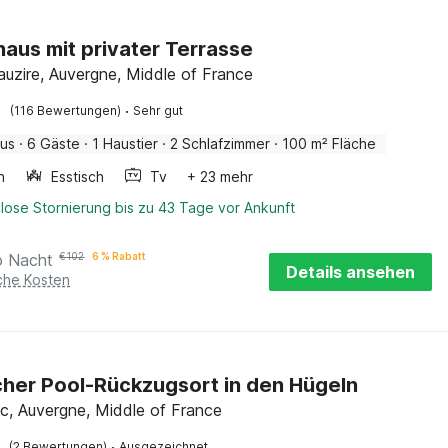
haus mit privater Terrasse
auzire, Auvergne, Middle of France
·
(116 Bewertungen)
Sehr gut
aus
·
6 Gäste
·
1 Haustier
·
2 Schlafzimmer
·
100 m² Fläche
n
Esstisch
Tv
+ 23 mehr
lose Stornierung bis zu 43 Tage vor Ankunft
o Nacht
€
102
6 % Rabatt
Details ansehen
iche Kosten
cher Pool-Rückzugsort in den Hügeln
c, Auvergne, Middle of France
·
(2 Bewertungen)
Ausgezeichnet