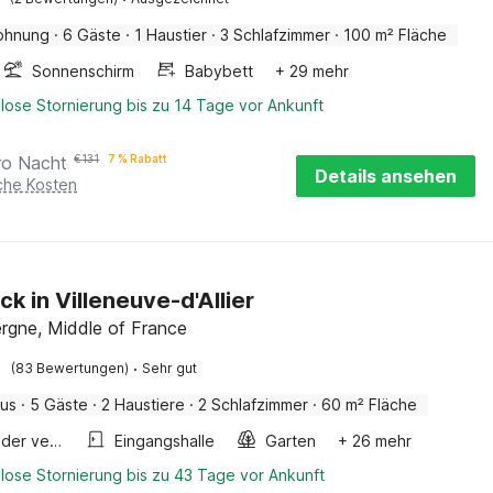
ohnung
·
6 Gäste
·
1 Haustier
·
3 Schlafzimmer
·
100 m² Fläche
Sonnenschirm
Babybett
+ 29 mehr
lose Stornierung bis zu 14 Tage vor Ankunft
ro Nacht
€
131
7 % Rabatt
Details ansehen
iche Kosten
ck in Villeneuve-d'Allier
vergne, Middle of France
·
(83 Bewertungen)
Sehr gut
aus
·
5 Gäste
·
2 Haustiere
·
2 Schlafzimmer
·
60 m² Fläche
Fahrräder verfügbar
Eingangshalle
Garten
+ 26 mehr
lose Stornierung bis zu 43 Tage vor Ankunft