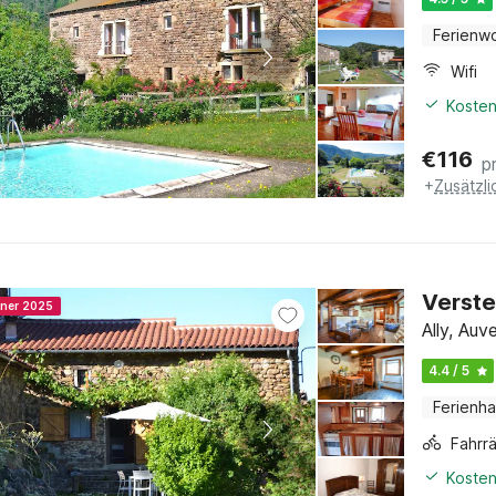
Ferienw
Wifi
Kosten
€
116
p
+
Zusätzl
Verste
nner 2025
Ally, Au
4.4 / 5
Ferienh
Kosten