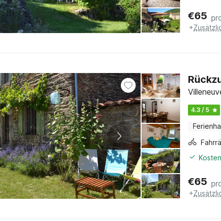
€
65
pr
+
Zusätzl
Rückzu
Villeneuv
4.3 / 5
Ferienh
Kosten
€
65
pr
+
Zusätzl