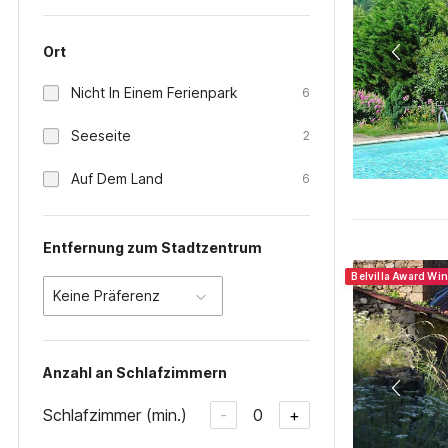
Ort
Nicht In Einem Ferienpark
6
Seeseite
2
Auf Dem Land
6
Entfernung zum Stadtzentrum
Belvilla Award Wi
Keine Präferenz
Anzahl an Schlafzimmern
Schlafzimmer (min.)
0
-
+