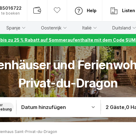
885016722
Help
Listen
 te boeken
Spanje
Oostenrijk
Italië
Duitsland
r bis zu 25 % Rabatt auf Sommeraufenthalte mit dem Code S
rienhäuser und Ferienwoh
Privat-du-Dragon
er
Datum hinzufügen
2 Gäste
,
0 H
ebung
ienhaus Saint-Privat-du-Dragon