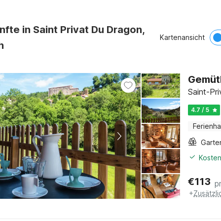
nfte in Saint Privat Du Dragon,
Kartenansicht
h
Gemütl
Saint-Pri
4.7 / 5
Ferienh
Garte
Kosten
€
113
p
+
Zusätzl