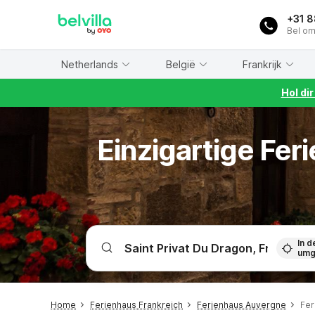
WIZARD MEMBER
+31 
Bel om
Netherlands
België
Frankrijk
Hol di
Einzigartige Fe
In d
umg
Home
Ferienhaus Frankreich
Ferienhaus Auvergne
Fer