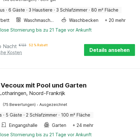
aus
·
6 Gäste
·
3 Haustiere
·
3 Schlafzimmer
·
80 m² Fläche
rbett
Waschmaschine
Waschbecken
+ 20 mehr
lose Stornierung bis zu 21 Tage vor Ankunft
o Nacht
€
123
52 % Rabatt
Details ansehen
iche Kosten
in Vecoux mit Pool und Garten
Lotharingen, Noord-Frankrijk
·
(75 Bewertungen)
Ausgezeichnet
s
·
5 Gäste
·
2 Schlafzimmer
·
100 m² Fläche
Eingangshalle
Garten
+ 24 mehr
lose Stornierung bis zu 21 Tage vor Ankunft