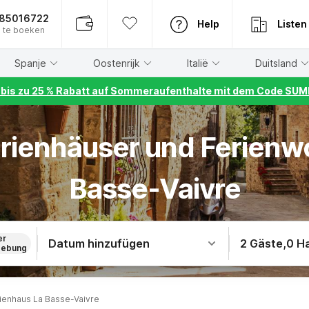
885016722
Help
Listen
 te boeken
Spanje
Oostenrijk
Italië
Duitsland
r bis zu 25 % Rabatt auf Sommeraufenthalte mit dem Code S
erienhäuser und Ferien
Basse-Vaivre
er
Datum hinzufügen
2 Gäste
,
0 H
ebung
ienhaus La Basse-Vaivre