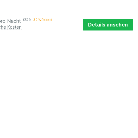
pro Nacht
€
579
32 % Rabatt
Details ansehen
iche Kosten