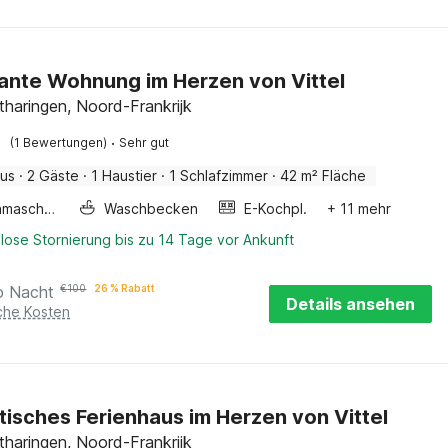
nte Wohnung im Herzen von Vittel
otharingen, Noord-Frankrijk
·
(1 Bewertungen)
Sehr gut
aus
·
2 Gäste
·
1 Haustier
·
1 Schlafzimmer
·
42 m² Fläche
Waschmaschine
Waschbecken
E-Kochpl.
+ 11 mehr
lose Stornierung bis zu 14 Tage vor Ankunft
o Nacht
€
100
26 % Rabatt
Details ansehen
iche Kosten
tisches Ferienhaus im Herzen von Vittel
otharingen, Noord-Frankrijk