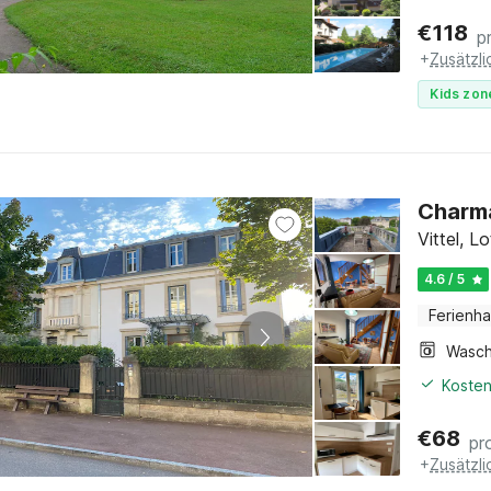
€
118
p
+
Zusätzl
Kids zon
Charma
Vittel, L
4.6 / 5
Ferienh
Kosten
€
68
pr
+
Zusätzl