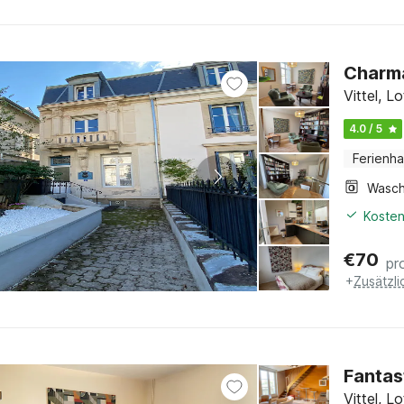
Charma
Vittel, L
4.0 / 5
Ferienh
Kosten
€
70
pr
+
Zusätzl
Fantas
Vittel, L