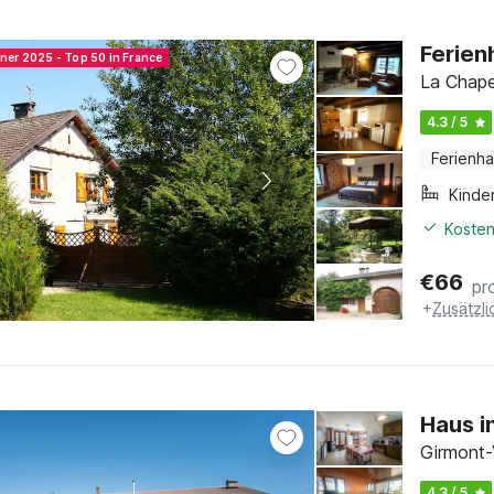
Ferien
nner 2025 - Top 50 in France
La Chape
4.3 / 5
Ferienh
Kinde
Kosten
€
66
pr
+
Zusätzl
Haus i
Girmont-V
4.3 / 5