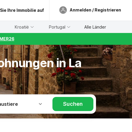
Anmelden / Registrieren
 Sie Ihre Immobilie auf
Kroatië
Portugal
Alle Länder
UMMER26
wohnungen in La
Suchen
austiere