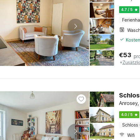
4.7 / 5
Ferienh
Kosten
€
53
pr
+
Zusätzl
Schlos
Anrosey,
4.0 / 5
Schloss
Wifi