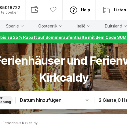
885016722
Help
Listen
 te boeken
Spanje
Oostenrijk
Italië
Duitsland
r bis zu 25 % Rabatt auf Sommeraufenthalte mit dem Code S
 Ferienhäuser und Ferie
Kirkcaldy
er
Datum hinzufügen
2 Gäste
,
0 H
ebung
Ferienhaus Kirkcaldy