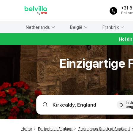
WIZARD MEMBER
+31 
Bel om
Netherlands
België
Frankrijk
Hol di
Einzigartige
In d
umg
Home
Ferienhaus England
Ferienhaus South of Scotland