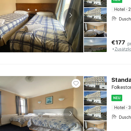
Hotel
·
2
Dusc
€
177
p
+
Zusätzl
Standa
Folkesto
NEU
Hotel
·
3
Dusc