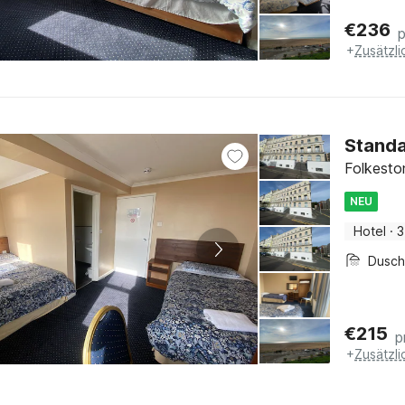
€
236
+
Zusätzl
Standa
Folkesto
NEU
Hotel
·
3
Dusc
€
215
p
+
Zusätzl