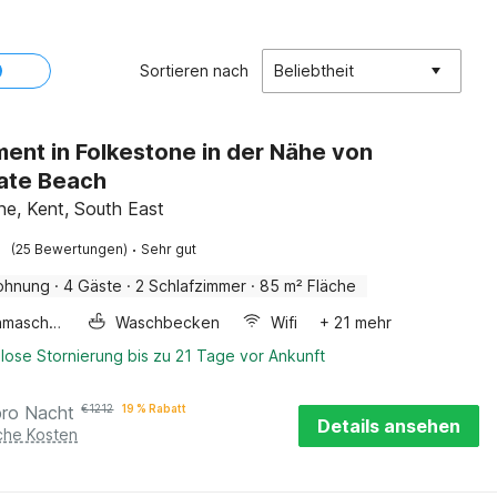
Sortieren nach
Beliebtheit
ent in Folkestone in der Nähe von
ate Beach
ne, Kent, South East
·
(25 Bewertungen)
Sehr gut
ohnung
·
4 Gäste
·
2 Schlafzimmer
·
85 m² Fläche
Waschmaschine
Waschbecken
Wifi
+ 21 mehr
lose Stornierung bis zu 21 Tage vor Ankunft
pro Nacht
€
1212
19 % Rabatt
Details ansehen
iche Kosten