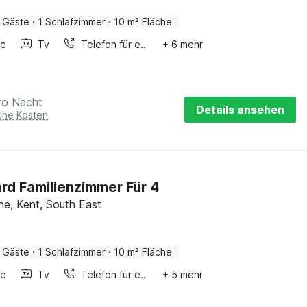
 Gäste
·
1 Schlafzimmer
·
10 m² Fläche
he
Tv
Telefon für eingeh. Gespräche
+ 6 mehr
ro Nacht
Details ansehen
iche Kosten
rd Familienzimmer Für 4
ne, Kent, South East
 Gäste
·
1 Schlafzimmer
·
10 m² Fläche
he
Tv
Telefon für eingeh. Gespräche
+ 5 mehr