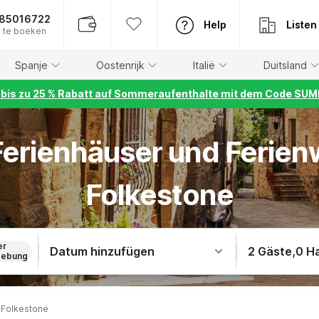
885016722
Help
Listen
 te boeken
Spanje
Oostenrijk
Italië
Duitsland
r bis zu 25 % Rabatt auf Sommeraufenthalte mit dem Code S
 Ferienhäuser und Ferie
Folkestone
er
Datum hinzufügen
2 Gäste
,
0 H
ebung
 Folkestone