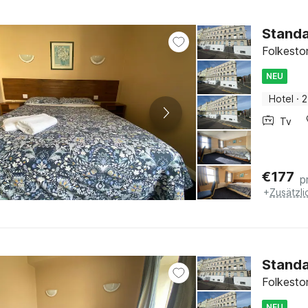
Stand
Folkesto
NEU
Hotel
·
2
Tv
€
177
p
+
Zusätzl
Standa
Folkesto
NEU