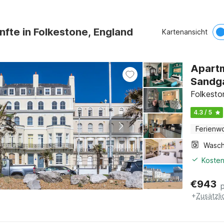
nfte in Folkestone, England
Kartenansicht
Apartm
Sandg
Folkesto
4.3 / 5
Ferienw
Kosten
€
943
+
Zusätzl