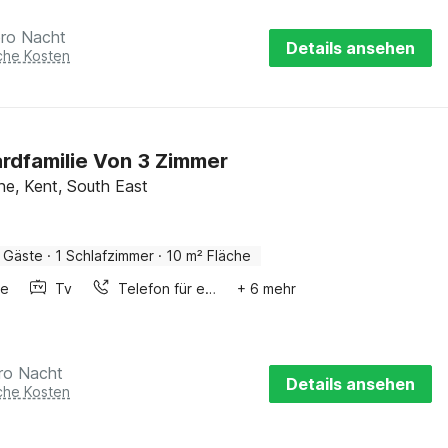
pro Nacht
Details ansehen
iche Kosten
rdfamilie Von 3 Zimmer
ne, Kent, South East
 Gäste
·
1 Schlafzimmer
·
10 m² Fläche
he
Tv
Telefon für eingeh. Gespräche
+ 6 mehr
ro Nacht
Details ansehen
iche Kosten