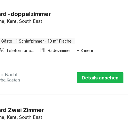
ard -doppelzimmer
ne, Kent, South East
 Gäste
·
1 Schlafzimmer
·
10 m² Fläche
Telefon für eingeh. Gespräche
Badezimmer
+ 3 mehr
ro Nacht
Details ansehen
iche Kosten
rd Zwei Zimmer
ne, Kent, South East