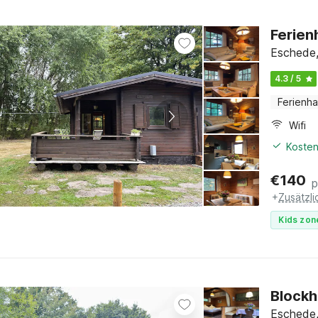
Ferien
Eschede,
4.3 / 5
Ferienh
Wifi
Kosten
€
140
p
+
Zusätzl
Kids zon
Blockh
Eschede,