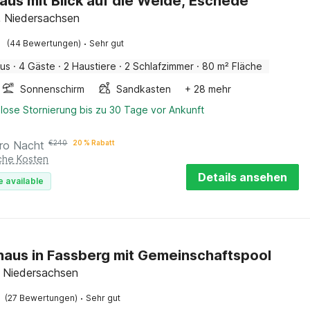
aus mit Blick auf die Weide, Eschede
 Niedersachsen
·
(44 Bewertungen)
Sehr gut
aus
·
4 Gäste
·
2 Haustiere
·
2 Schlafzimmer
·
80 m² Fläche
Sonnenschirm
Sandkasten
+ 28 mehr
lose Stornierung bis zu 30 Tage vor Ankunft
ro Nacht
€
240
20 % Rabatt
iche Kosten
Details ansehen
e available
haus in Fassberg mit Gemeinschaftspool
 Niedersachsen
·
(27 Bewertungen)
Sehr gut