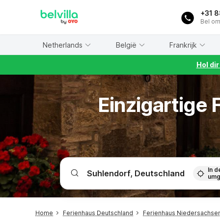
WIZARD MEMBER
+31 
Bel om
Netherlands
België
Frankrijk
Hol di
Einzigartige
In d
umg
Home
Ferienhaus Deutschland
Ferienhaus Niedersachse