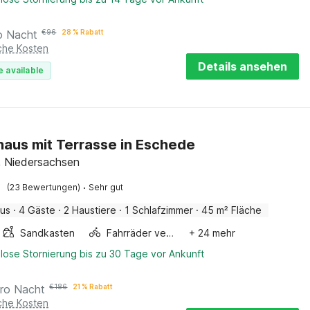
o Nacht
€
96
28 % Rabatt
iche Kosten
Details ansehen
e available
haus mit Terrasse in Eschede
 Niedersachsen
·
(23 Bewertungen)
Sehr gut
aus
·
4 Gäste
·
2 Haustiere
·
1 Schlafzimmer
·
45 m² Fläche
Sandkasten
Fahrräder verfügbar
+ 24 mehr
lose Stornierung bis zu 30 Tage vor Ankunft
ro Nacht
€
186
21 % Rabatt
iche Kosten