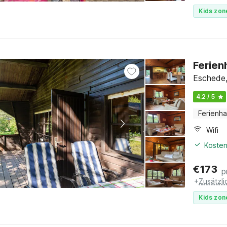
Kids zon
Ferien
Eschede,
4.2 / 5
Ferienh
Wifi
Kosten
€
173
p
+
Zusätzl
Kids zon