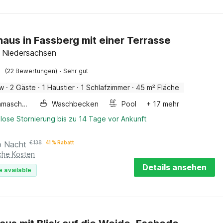
haus in Fassberg mit einer Terrasse
 Niedersachsen
·
(22 Bewertungen)
Sehr gut
ow
·
2 Gäste
·
1 Haustier
·
1 Schlafzimmer
·
45 m² Fläche
Waschmaschine
Waschbecken
Pool
+ 17 mehr
lose Stornierung bis zu 14 Tage vor Ankunft
o Nacht
€
138
41 % Rabatt
iche Kosten
Details ansehen
e available