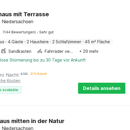
haus mit Terrasse
 Niedersachsen
·
(144 Bewertungen)
Sehr gut
aus
·
4 Gäste
·
2 Haustiere
·
2 Schlafzimmer
·
45 m² Fläche
Sandkasten
Fahrräder verfügbar
+ 29 mehr
lose Stornierung bis zu 30 Tage vor Ankunft
ro Nacht
€
185
21 % Rabatt
iche Kosten
Details ansehen
e available
aus mitten in der Natur
 Niedersachsen