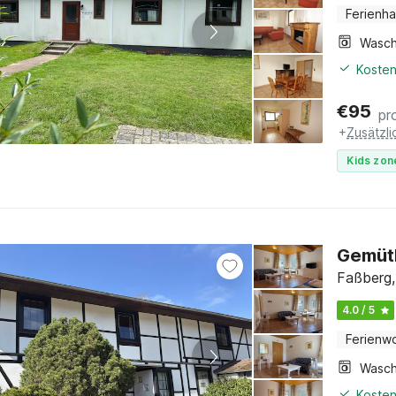
Ferienh
Kosten
€
95
pr
+
Zusätzl
Kids zon
Gemütl
Faßberg,
4.0 / 5
Ferienw
Kosten