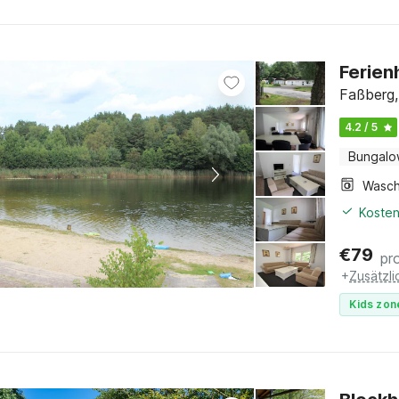
Ferien
Faßberg,
4.2 / 5
Bungal
Kosten
€
79
pr
+
Zusätzl
Kids zon