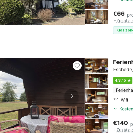
€
66
pr
+
Zusätzl
Kids zon
Ferien
Eschede,
4.3 / 5
Ferienh
Wifi
Kosten
€
140
p
+
Zusätzl