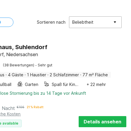
Sortieren nach
Beliebtheit
haus, Suhlendorf
rf, Niedersachsen
·
(38 Bewertungen)
Sehr gut
aus
·
4 Gäste
·
1 Haustier
·
2 Schlafzimmer
·
77 m² Fläche
ußball
Garten
Spaß für Kinder
+ 22 mehr
lose Stornierung bis zu 14 Tage vor Ankunft
o Nacht
€
106
21 % Rabatt
iche Kosten
Details ansehen
e available