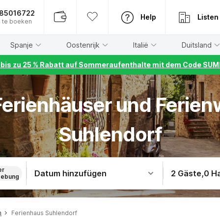
885016722
Help
Listen
 te boeken
Spanje
Oostenrijk
Italië
Duitsland
r bis zu 25 % Rabatt auf Sommeraufenthalte mit dem Code S
 Ferienhäuser und Ferie
Suhlendorf
er
Datum hinzufügen
2 Gäste
,
0 H
ebung
n
Ferienhaus Suhlendorf