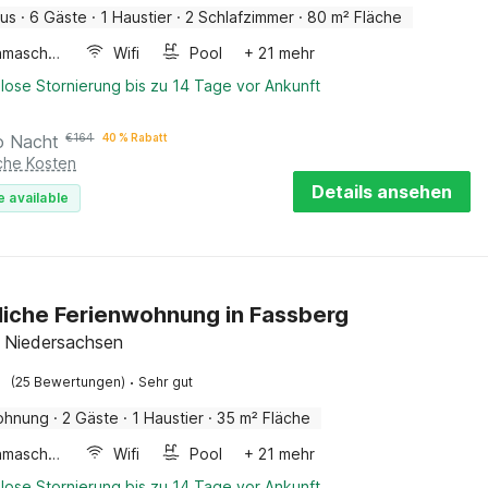
aus
·
6 Gäste
·
1 Haustier
·
2 Schlafzimmer
·
80 m² Fläche
Waschmaschine
Wifi
Pool
+ 21 mehr
lose Stornierung bis zu 14 Tage vor Ankunft
o Nacht
€
164
40 % Rabatt
iche Kosten
Details ansehen
e available
iche Ferienwohnung in Fassberg
 Niedersachsen
·
(25 Bewertungen)
Sehr gut
ohnung
·
2 Gäste
·
1 Haustier
·
35 m² Fläche
Waschmaschine
Wifi
Pool
+ 21 mehr
lose Stornierung bis zu 14 Tage vor Ankunft