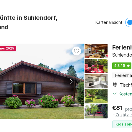
ünfte in Suhlendorf,
Kartenansicht
and
Ferien
nner 2025
Suhlendo
4.3 / 5
Ferienh
Tischf
Kosten
€
81
pr
+
Zusätzl
Kids zon