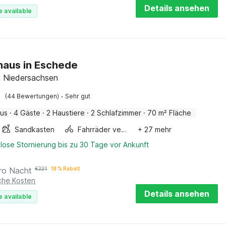
Details ansehen
e available
haus in Eschede
 Niedersachsen
·
(44 Bewertungen)
Sehr gut
aus
·
4 Gäste
·
2 Haustiere
·
2 Schlafzimmer
·
70 m² Fläche
Sandkasten
Fahrräder verfügbar
+ 27 mehr
lose Stornierung bis zu 30 Tage vor Ankunft
ro Nacht
€
221
18 % Rabatt
iche Kosten
Details ansehen
e available