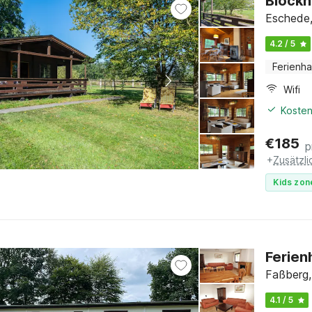
Blockh
Eschede,
4.2 / 5
Ferienh
Wifi
Kosten
€
185
p
+
Zusätzl
Kids zon
Ferien
Faßberg,
4.1 / 5