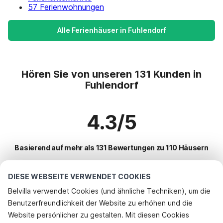
57 Ferienwohnungen
Alle Ferienhäuser in Fuhlendorf
Hören Sie von unseren 131 Kunden in
Fuhlendorf
4.3/5
Basierend auf mehr als 131 Bewertungen zu 110 Häusern
DIESE WEBSEITE VERWENDET COOKIES
Beliebteste Reiseziele für Urlaub
Belvilla verwendet Cookies (und ähnliche Techniken), um die
Benutzerfreundlichkeit der Website zu erhöhen und die
Top-Städte mit Top-Annehmlichkeiten für den Urlaub
Website persönlicher zu gestalten. Mit diesen Cookies